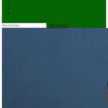
VIDÉOS
Kiosque à journaux
CONTACT
site mode button
Rechercher :