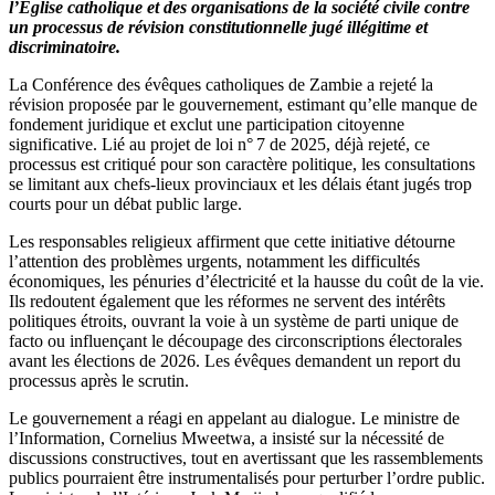
l’Église catholique et des organisations de la société civile contre
s’oppose
un processus de révision constitutionnelle jugé illégitime et
à
discriminatoire.
la
révision
La Conférence des évêques catholiques de Zambie a rejeté la
constitutionnel
révision proposée par le gouvernement, estimant qu’elle manque de
fondement juridique et exclut une participation citoyenne
significative. Lié au projet de loi n° 7 de 2025, déjà rejeté, ce
processus est critiqué pour son caractère politique, les consultations
se limitant aux chefs-lieux provinciaux et les délais étant jugés trop
courts pour un débat public large.
Les responsables religieux affirment que cette initiative détourne
l’attention des problèmes urgents, notamment les difficultés
économiques, les pénuries d’électricité et la hausse du coût de la vie.
Ils redoutent également que les réformes ne servent des intérêts
politiques étroits, ouvrant la voie à un système de parti unique de
facto ou influençant le découpage des circonscriptions électorales
avant les élections de 2026. Les évêques demandent un report du
processus après le scrutin.
Le gouvernement a réagi en appelant au dialogue. Le ministre de
l’Information, Cornelius Mweetwa, a insisté sur la nécessité de
discussions constructives, tout en avertissant que les rassemblements
publics pourraient être instrumentalisés pour perturber l’ordre public.