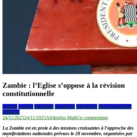
Zambie : l’Eglise s’oppose à la révision
constitutionnelle
à la une
Accueil
Actualités
En afrique
Flash infos
Infos en continus
Politique
sur
24/11/2025
24/11/2025
Afrikinfos-Mali
Un commentaire
Zambie
La Zambie est en proie à des tensions croissantes à l’approche des
:
manifestations nationales prévues le 28 novembre, organisées par
l’Eglise