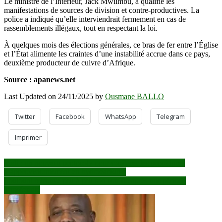
Le ministre de l’Intérieur, Jack Mwiimbu, a qualifié les
manifestations de sources de division et contre-productives. La
police a indiqué qu’elle interviendrait fermement en cas de
rassemblements illégaux, tout en respectant la loi.
À quelques mois des élections générales, ce bras de fer entre l’Église
et l’État alimente les craintes d’une instabilité accrue dans ce pays,
deuxième producteur de cuivre d’Afrique.
Source : apanews.net
Last Updated on 24/11/2025 by
Ousmane BALLO
Twitter
Facebook
WhatsApp
Telegram
Imprimer
Navigation
Mali : un nouveau protocole pour accélérer les procédures
d’approvisionnement en hydrocarbures
de
Loulouni retrouve peu à peu son souffle après une période
l’article
d’insécurité