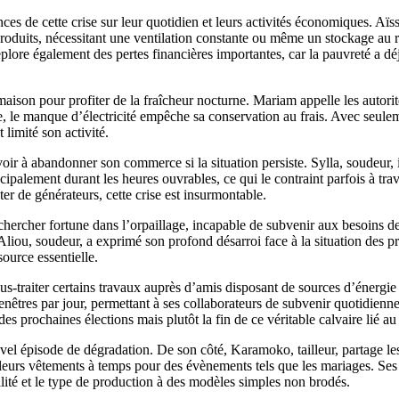
es de cette crise sur leur quotidien et leurs activités économiques. Aï
roduits, nécessitant une ventilation constante ou même un stockage au réf
lore également des pertes financières importantes, car la pauvreté a déj
sa maison pour profiter de la fraîcheur nocturne. Mariam appelle les auto
e, le manque d’électricité empêche sa conservation au frais. Avec seulemen
limité son activité.
ir à abandonner son commerce si la situation persiste. Sylla, soudeur, i
ipalement durant les heures ouvrables, ce qui le contraint parfois à travai
er de générateurs, cette crise est insurmontable.
cher fortune dans l’orpaillage, incapable de subvenir aux besoins de sa 
liou, soudeur, a exprimé son profond désarroi face à la situation des pro
ource essentielle.
sous-traiter certains travaux auprès d’amis disposant de sources d’énergi
enêtres par jour, permettant à ses collaborateurs de subvenir quotidienne
es prochaines élections mais plutôt la fin de ce véritable calvaire lié au
el épisode de dégradation. De son côté, Karamoko, tailleur, partage les 
 leurs vêtements à temps pour des évènements tels que les mariages. Ses 
alité et le type de production à des modèles simples non brodés.