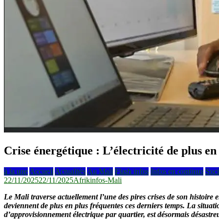
Crise énergétique : L’électricité de plus en
à la une
Accueil
Actualités
Au Mali
Flash infos
Infos en continus
Soci
22/11/2025
22/11/2025
Afrikinfos-Mali
Le Mali traverse actuellement l’une des pires crises de son histoire 
deviennent de plus en plus fréquentes ces derniers temps. La situa
d’approvisionnement électrique par quartier, est désormais désastreu