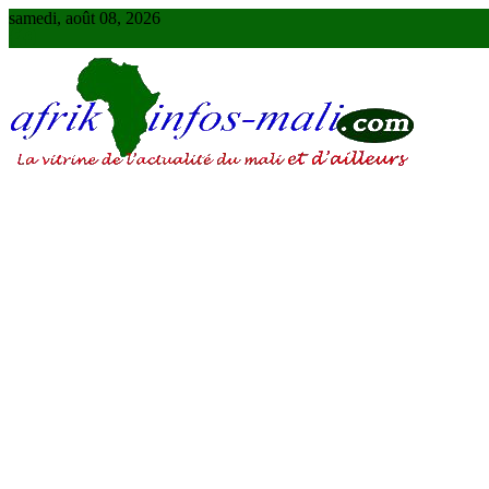
Skip
samedi, août 08, 2026
to
content
AFRIKINFOS MALI
La vitrine de l'actualité du Mali et d'ailleurs