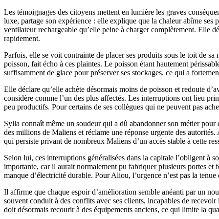
Les témoignages des citoyens mettent en lumière les graves conséquenc
luxe, partage son expérience : elle explique que la chaleur abîme ses p
ventilateur rechargeable qu’elle peine à charger complètement. Elle dép
rapidement.
Parfois, elle se voit contrainte de placer ses produits sous le toit de 
poisson, fait écho à ces plaintes. Le poisson étant hautement périssabl
suffisamment de glace pour préserver ses stockages, ce qui a fortement 
Elle déclare qu’elle achète désormais moins de poisson et redoute d’avo
considère comme l’un des plus affectés. Les interruptions ont lieu princ
peu productifs. Pour certains de ses collègues qui ne peuvent pas achet
Sylla connaît même un soudeur qui a dû abandonner son métier pour cher
des millions de Maliens et réclame une réponse urgente des autorités. A
qui persiste privant de nombreux Maliens d’un accès stable à cette ress
Selon lui, ces interruptions généralisées dans la capitale l’obligent à 
importante, car il aurait normalement pu fabriquer plusieurs portes et f
manque d’électricité durable. Pour Aliou, l’urgence n’est pas la tenue d
Il affirme que chaque espoir d’amélioration semble anéanti par un nouv
souvent conduit à des conflits avec ses clients, incapables de recevoir
doit désormais recourir à des équipements anciens, ce qui limite la qu