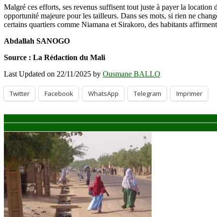
Malgré ces efforts, ses revenus suffisent tout juste à payer la locatio
opportunité majeure pour les tailleurs. Dans ses mots, si rien ne change
certains quartiers comme Niamana et Sirakoro, des habitants affirment 
Abdallah SANOGO
Source : La Rédaction du Mali
Last Updated on 22/11/2025 by
Ousmane BALLO
Twitter
Facebook
WhatsApp
Telegram
Imprimer
Navigation
Comment intégrer les mineurs artisanaux dans les chaînes de valeur
Fonds de Soutien aux Projets d’Infrastructures de Base et de Dévelo
de
l’article