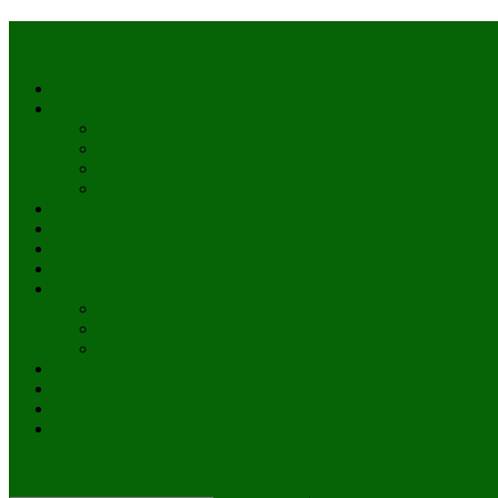
Accueil
Actualités
à la une
Au Mali
En afrique
Internationnal
Brèves
économie
Politique
Santé
Société
éducation
Culture
Faits divers
Sports
VIDÉOS
Kiosque à journaux
CONTACT
site mode button