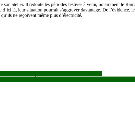
n de son atelier. Il redoute les périodes festives à venir, notamment le 
 d’ici là, leur situation pourrait s’aggraver davantage. De l’évidence, l
qu’ils ne reçoivent même plus d’électricité.
 ? : La Coalition Malienne PCQVP-Mali à pied d’œuvre
ppement Social : L’État octroie plus de 6 milliards de francs CFA à E