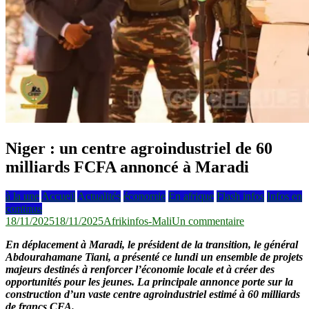
Niger : un centre agroindustriel de 60
milliards FCFA annoncé à Maradi
à la une
Accueil
Actualités
économie
En afrique
Flash infos
Infos en
continus
sur
18/11/2025
18/11/2025
Afrikinfos-Mali
Un commentaire
Niger
En déplacement à Maradi, le président de la transition, le général
:
Abdourahamane Tiani, a présenté ce lundi un ensemble de projets
un
majeurs destinés à renforcer l’économie locale et à créer des
centre
opportunités pour les jeunes. La principale annonce porte sur la
agroindustriel
construction d’un vaste centre agroindustriel estimé à 60 milliards
de
de francs CFA.
60