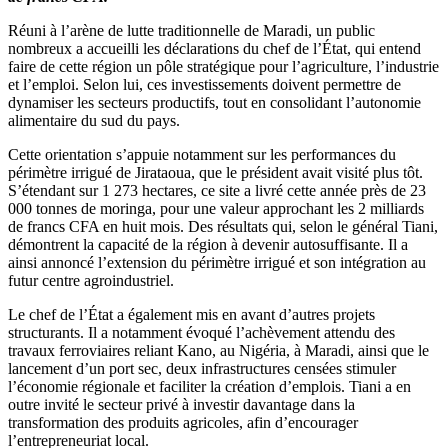
milliards
Réuni à l’arène de lutte traditionnelle de Maradi, un public
FCFA
nombreux a accueilli les déclarations du chef de l’État, qui entend
annoncé
faire de cette région un pôle stratégique pour l’agriculture, l’industrie
à
et l’emploi. Selon lui, ces investissements doivent permettre de
Maradi
dynamiser les secteurs productifs, tout en consolidant l’autonomie
alimentaire du sud du pays.
Cette orientation s’appuie notamment sur les performances du
périmètre irrigué de Jirataoua, que le président avait visité plus tôt.
S’étendant sur 1 273 hectares, ce site a livré cette année près de 23
000 tonnes de moringa, pour une valeur approchant les 2 milliards
de francs CFA en huit mois. Des résultats qui, selon le général Tiani,
démontrent la capacité de la région à devenir autosuffisante. Il a
ainsi annoncé l’extension du périmètre irrigué et son intégration au
futur centre agroindustriel.
Le chef de l’État a également mis en avant d’autres projets
structurants. Il a notamment évoqué l’achèvement attendu des
travaux ferroviaires reliant Kano, au Nigéria, à Maradi, ainsi que le
lancement d’un port sec, deux infrastructures censées stimuler
l’économie régionale et faciliter la création d’emplois. Tiani a en
outre invité le secteur privé à investir davantage dans la
transformation des produits agricoles, afin d’encourager
l’entrepreneuriat local.