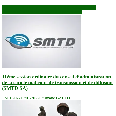
Navigation
Une usine de minerais réfractaires en négociation à Dakar
Femmes déplacées : de la survie à la participation
de
l’article
11ème session ordinaire du conseil d’administration
de la société malienne de transmission et de diffusion
(SMTD-SA)
17/01/2022
17/01/2022
Ousmane BALLO