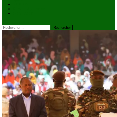
VIDÉOS
Kiosque à journaux
CONTACT
site mode button
Rechercher :