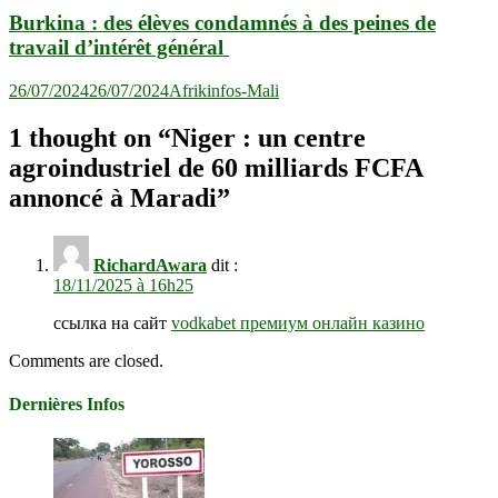
Burkina : des élèves condamnés à des peines de
travail d’intérêt général
26/07/2024
26/07/2024
Afrikinfos-Mali
1 thought on “
Niger : un centre
agroindustriel de 60 milliards FCFA
annoncé à Maradi
”
RichardAwara
dit :
18/11/2025 à 16h25
ссылка на сайт
vodkabet премиум онлайн казино
Comments are closed.
Dernières Infos