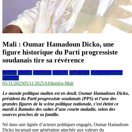
Mali : Oumar Hamadoun Dicko, une
figure historique du Parti progressiste
soudanais tire sa révérence
à la une
Accueil
Actualités
Au Mali
Flash infos
Infos en continus
Politique
05/11/2025
05/11/2025
Afrikinfos-Mali
Le monde politique malien est en deuil. Oumar Hamadoun Dicko,
président du Parti progressiste soudanais (PPS) et l’une des
grandes figures de la scène politique nationale, s’est éteint ce
mardi à Bamako des suites d’une courte maladie, selon des
sources proches de sa famille.
Né dans une lignée d’acteurs politiques engagés, Oumar Hamadoun
Dicko incarnait une génération attachée aux valeurs du