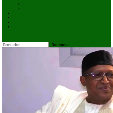
Culture
Faits divers
Sports
VIDÉOS
Kiosque à journaux
CONTACT
site mode button
Rechercher :