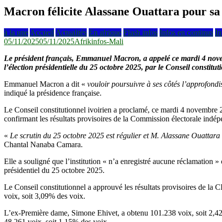
Macron félicite Alassane Ouattara pour sa 
à la une
Accueil
Actualités
En afrique
Flash infos
Infos en continus
In
05/11/2025
05/11/2025
Afrikinfos-Mali
Le président français, Emmanuel Macron, a appelé ce mardi 4 no
l’élection présidentielle du 25 octobre 2025, par le Conseil constitut
Emmanuel Macron a dit «
vouloir poursuivre à ses côtés l’approfondi
indiqué la présidence française.
Le Conseil constitutionnel ivoirien a proclamé, ce mardi 4 novembre 2
confirmant les résultats provisoires de la Commission électorale indé
«
Le scrutin du 25 octobre 2025 est régulier et M. Alassane Ouattara 
Chantal Nanaba Camara.
Elle a souligné que l’institution « n’a enregistré aucune réclamation » 
présidentiel du 25 octobre 2025.
Le Conseil constitutionnel a approuvé les résultats provisoires de l
voix, soit 3,09% des voix.
L’ex-Première dame, Simone Ehivet, a obtenu 101.238 voix, soit 2,42
48.261 voix, soit 1,15% des voix.