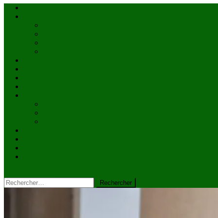
Accueil
Actualités
à la une
Au Mali
En afrique
Internationnal
Brèves
économie
Politique
Santé
Société
éducation
Culture
Faits divers
Sports
VIDÉOS
Kiosque à journaux
CONTACT
site mode button
Rechercher :