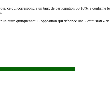
 voté, ce qui correspond à un taux de participation 50,10%, a confirmé le 
s.
our un autre quinquennat. L’opposition qui dénonce une «
exclusion
» de
 instance: Les dérives de la FEMAFOOT dénoncées