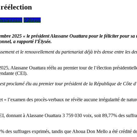
réélection
ternationnal
Politique
vembre 2025 «
le président Alassane Ouattara pour le féliciter pour sa 
ionnel, a rapporté l’Élysée.
ssement et le renouvellement du partenariat déjà très dense entre les de
025, Alassane Ouattara réélu au premier tour de l’élection présidentie
pendante (CEI).
est proclamé élu au premier tour président de la République de Côte d’
et « l’examen des procès-verbaux ne révèle aucune irrégularité de nature à
a CEI, donnant à Alassane Ouattara 3 759 030 voix, soit 89,77% des suff
% des suffrages exprimés, tandis que Ahoua Don Mello a été crédité de