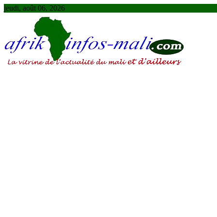
Skip
jeudi, août 06, 2026
to
content
AFRIKINFOS MALI
La vitrine de l'actualité du Mali et d'ailleurs