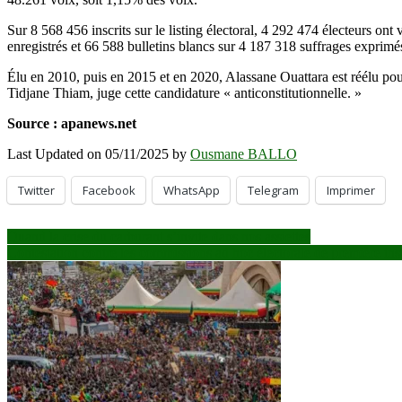
Sur 8 568 456 inscrits sur le listing électoral, 4 292 474 électeurs ont
enregistrés et 66 588 bulletins blancs sur 4 187 318 suffrages exprimé
Élu en 2010, puis en 2015 et en 2020, Alassane Ouattara est réélu p
Tidjane Thiam, juge cette candidature « anticonstitutionnelle. »
Source : apanews.net
Last Updated on 05/11/2025 by
Ousmane BALLO
Twitter
Facebook
WhatsApp
Telegram
Imprimer
Navigation
Quand la crise du carburant s’invite dans nos assiettes
Contestation contre les commissions ad hoc électorale de première
de
l’article