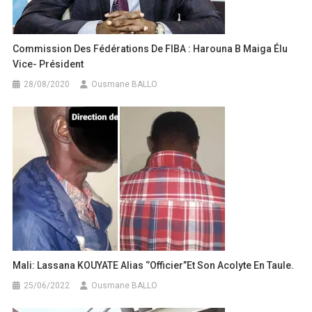
Commission Des Fédérations De FIBA : Harouna B Maiga Élu
Vice- Président
28/08/2020
Ousmane BALLO
Mali: Lassana KOUYATE Alias ‘’Officier’’et Son Acolyte En Taule.
25/06/2022
Ousmane BALLO