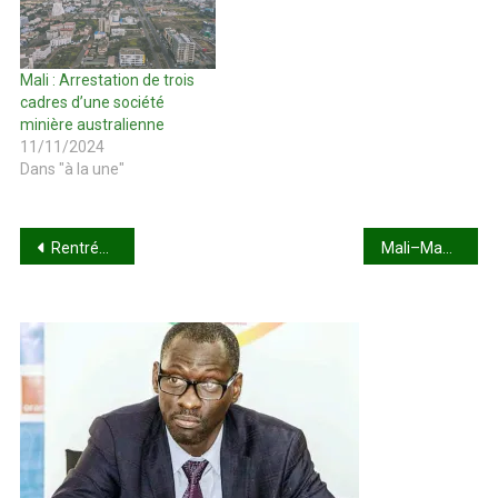
Mali : Arrestation de trois
cadres d’une société
minière australienne
11/11/2024
Dans "à la une"
Navigation
Rentrée scolaire 2025-2026 : Entre défis, inquiétudes et attentes !
Mali–Mauritanie : relance du dialogue pour dépasser les tensions bilatérales
de
l’article