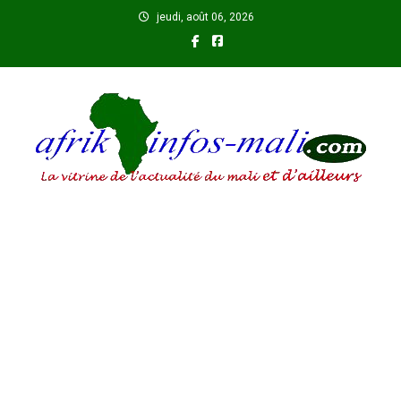
Skip
jeudi, août 06, 2026
to
content
AFRIKINFOS MALI
La vitrine de l'actualité du Mali et d'ailleurs