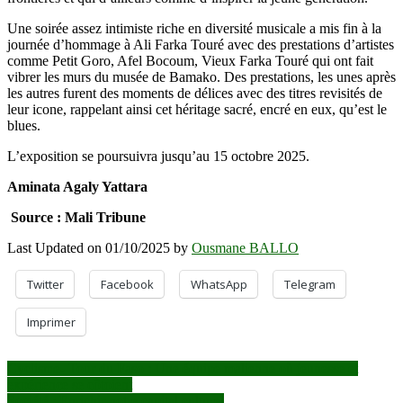
Une soirée assez intimiste riche en diversité musicale a mis fin à la
journée d’hommage à Ali Farka Touré avec des prestations d’artistes
comme Petit Goro, Afel Bocoum, Vieux Farka Touré qui ont fait
vibrer les murs du musée de Bamako. Des prestations, les unes après
les autres furent des moments de délices avec des titres revisités de
leur icone, rappelant ainsi cet héritage sacré, encré en eux, qu’est le
blues.
L’exposition se poursuivra jusqu’au 15 octobre 2025.
Aminata Agaly Yattara
Source : Mali Tribune
Last Updated on 01/10/2025 by
Ousmane BALLO
Twitter
Facebook
WhatsApp
Telegram
Imprimer
Navigation
Cyclisme- Tour du Faso : Une équipe malienne où jeunesse et
expérience se côtoient
de
Société : Enrichir notre capital culturel