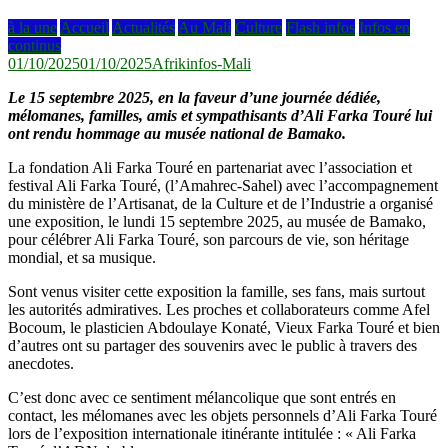
à la une
Accueil
Actualités
Au Mali
Culture
Flash infos
Infos en
continus
01/10/2025
01/10/2025
Afrikinfos-Mali
Le 15 septembre 2025, en la faveur d’une journée dédiée,
mélomanes, familles, amis et sympathisants d’Ali Farka Touré lui
ont rendu hommage au musée national de Bamako.
La fondation Ali Farka Touré en partenariat avec l’association et
festival Ali Farka Touré, (l’Amahrec-Sahel) avec l’accompagnement
du ministère de l’Artisanat, de la Culture et de l’Industrie a organisé
une exposition, le lundi 15 septembre 2025, au musée de Bamako,
pour célébrer Ali Farka Touré, son parcours de vie, son héritage
mondial, et sa musique.
Sont venus visiter cette exposition la famille, ses fans, mais surtout
les autorités admiratives. Les proches et collaborateurs comme Afel
Bocoum, le plasticien Abdoulaye Konaté, Vieux Farka Touré et bien
d’autres ont su partager des souvenirs avec le public à travers des
anecdotes.
C’est donc avec ce sentiment mélancolique que sont entrés en
contact, les mélomanes avec les objets personnels d’Ali Farka Touré
lors de l’exposition internationale itinérante intitulée : « Ali Farka