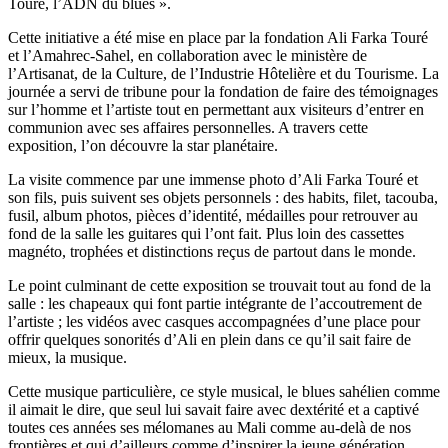
Touré, l’ADN du blues ».
Cette initiative a été mise en place par la fondation Ali Farka Touré
et l’Amahrec-Sahel, en collaboration avec le ministère de
l’Artisanat, de la Culture, de l’Industrie Hôtelière et du Tourisme. La
journée a servi de tribune pour la fondation de faire des témoignages
sur l’homme et l’artiste tout en permettant aux visiteurs d’entrer en
communion avec ses affaires personnelles. A travers cette
exposition, l’on découvre la star planétaire.
La visite commence par une immense photo d’Ali Farka Touré et
son fils, puis suivent ses objets personnels : des habits, filet, tacouba,
fusil, album photos, pièces d’identité, médailles pour retrouver au
fond de la salle les guitares qui l’ont fait. Plus loin des cassettes
magnéto, trophées et distinctions reçus de partout dans le monde.
Le point culminant de cette exposition se trouvait tout au fond de la
salle : les chapeaux qui font partie intégrante de l’accoutrement de
l’artiste ; les vidéos avec casques accompagnées d’une place pour
offrir quelques sonorités d’Ali en plein dans ce qu’il sait faire de
mieux, la musique.
Cette musique particulière, ce style musical, le blues sahélien comme
il aimait le dire, que seul lui savait faire avec dextérité et a captivé
toutes ces années ses mélomanes au Mali comme au-delà de nos
frontières et qui d’ailleurs comme d’inspirer la jeune génération.