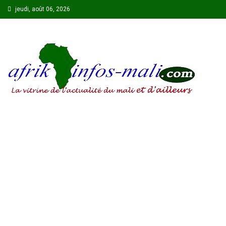
Skip
jeudi, août 06, 2026
to
content
AFRIKINFOS MALI
La vitrine de l'actualité du Mali et d'ailleurs