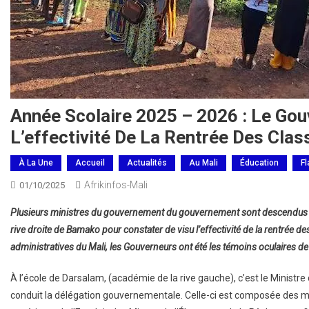
Année Scolaire 2025 – 2026 : Le Gou
L’effectivité De La Rentrée Des Clas
À La Une
Accueil
Actualités
Au Mali
Éducation
Fl
Afrikinfos-Mali
01/10/2025
Plusieurs ministres du gouvernement du gouvernement sont descendus d
rive droite de Bamako pour constater de visu l’effectivité de la rentrée d
administratives du Mali, les Gouverneurs ont été les témoins oculaires de
À l’école de Darsalam, (académie de la rive gauche), c’est le Ministr
conduit la délégation gouvernementale. Celle-ci est composée des mi