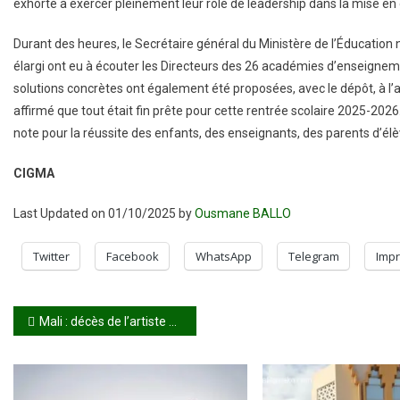
exhorté à exercer pleinement leur rôle de leadership dans la mise e
Durant des heures, le Secrétaire général du Ministère de l’Éducatio
élargi ont eu à écouter les Directeurs des 26 académies d’enseignemen
solutions concrètes ont également été proposées, avec le dépôt, à l’
affirmé que tout était fin prête pour cette rentrée scolaire 2025-2026
note pour la réussite des enfants, des enseignants, des parents d’élèv
CIGMA
Last Updated on 01/10/2025 by
Ousmane BALLO
Twitter
Facebook
WhatsApp
Telegram
Impr
Navigation
Mali : décès de l’artiste Sidney
de
l’article