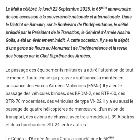
ème
Le Mali a célébré, le lundi 22 Septembre 2025, le 65
anniversaire
de son accession à la souveraineté nationale et internationale. Dans
le District de Bamako, sur le Boulevard de l’Indépendance, le défilé
présidé par le Président de la Transition, le Général d’Armée Assimi
Goïta, a été un évènement inédit. A cette occasion, il y a eu le dépôt
d’une gerbe de fleurs au Monument de l’Indépendance et la revue
des troupes par le Chef Suprême des Armées.
Le passage des équipements militaires a attiré l’attention de tout
le monde. Toute chose qui prouve à suffisance la montée en
puissance des Forces Armées Maliennes (FAMa). Il y a eu le
passage des véhicules blindés, des BRDM-2, des BTR-60, des
BTR-70 modernisés, des véhicules de type VN 22. Il y a eu aussi le
passage de quatre hélicoptères de manœuvre, d’un avion de
transport, des avions de chasse, avec trois modèles L-39 Albatros
et deux bombardiers SU-24, entre autres.
ème
Le Général d’Armée Assimi Goïta a rappelé que le 65