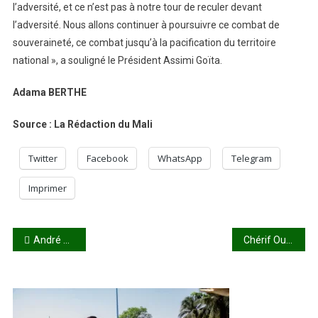
l’adversité, et ce n’est pas à notre tour de reculer devant
l’adversité. Nous allons continuer à poursuivre ce combat de
souveraineté, ce combat jusqu’à la pacification du territoire
national », a souligné le Président Assimi Goïta.
Adama BERTHE
Source : La Rédaction du Mali
Twitter
Facebook
WhatsApp
Telegram
Imprimer
Navigation
André Coulibaly, Manager du Projet JOFA ACTE : « Il est inadmissible que des enfants soient contraints de travailler dans des conditions souvent difficiles »
Chérif Ousmane Madane Haïdara sans ambages : « Nous n’allons jamais nous taire face à l’injustice »
de
l’article