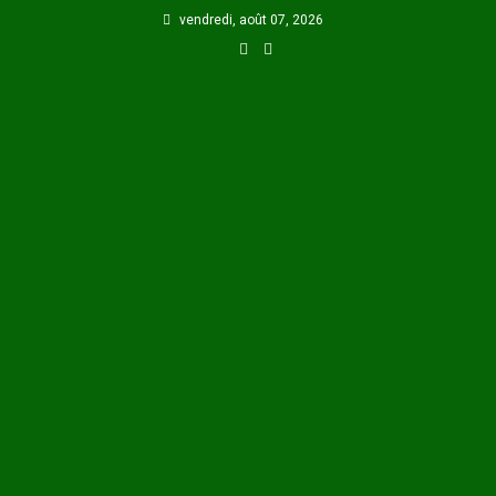
Skip
vendredi, août 07, 2026
to
content