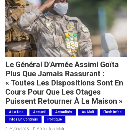
Le Général D’Armée Assimi Goïta
Plus Que Jamais Rassurant :
« Toutes Les Dispositions Sont En
Cours Pour Que Les Otages
Puissent Retourner À La Maison »
À La Une
Accueil
Actualités
Au Mali
Flash Infos
Infos En Continus
Politique
Afrikinfos-Mali
29/09/2025