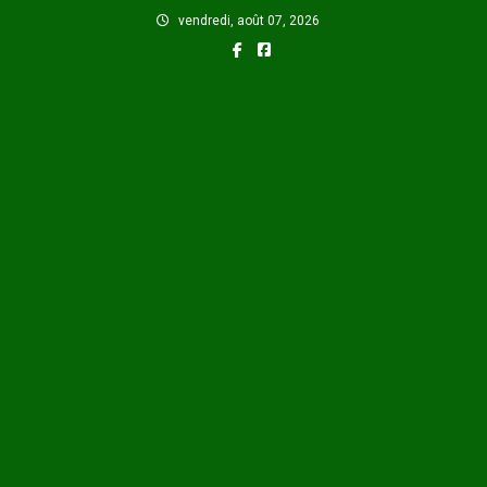
Skip
vendredi, août 07, 2026
to
content