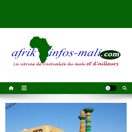
AFRIKINFOS MALI
La vitrine de l'actualité du Mali et d'ailleurs