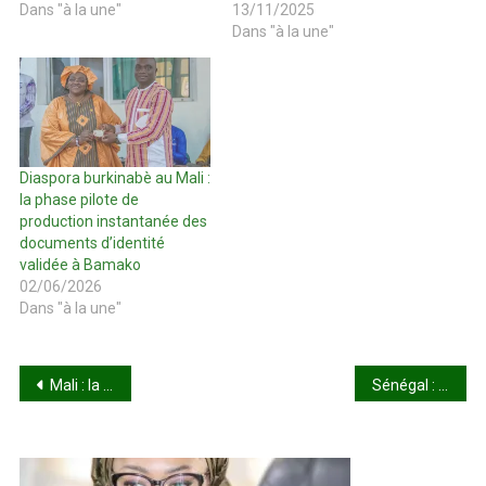
Dans "à la une"
13/11/2025
Dans "à la une"
Diaspora burkinabè au Mali :
la phase pilote de
production instantanée des
documents d’identité
validée à Bamako
02/06/2026
Dans "à la une"
Navigation
Mali : la CPI examine les réparations dans l’affaire Al Hassan
Sénégal : l’Assemblée examine le retour de la taxe sur la téléphonie
de
l’article