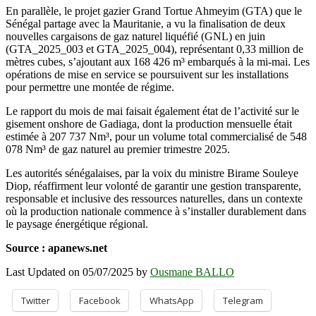
En parallèle, le projet gazier Grand Tortue Ahmeyim (GTA) que le
Sénégal partage avec la Mauritanie, a vu la finalisation de deux
nouvelles cargaisons de gaz naturel liquéfié (GNL) en juin
(GTA_2025_003 et GTA_2025_004), représentant 0,33 million de
mètres cubes, s’ajoutant aux 168 426 m³ embarqués à la mi-mai. Les
opérations de mise en service se poursuivent sur les installations
pour permettre une montée de régime.
Le rapport du mois de mai faisait également état de l’activité sur le
gisement onshore de Gadiaga, dont la production mensuelle était
estimée à 207 737 Nm³, pour un volume total commercialisé de 548
078 Nm³ de gaz naturel au premier trimestre 2025.
Les autorités sénégalaises, par la voix du ministre Birame Souleye
Diop, réaffirment leur volonté de garantir une gestion transparente,
responsable et inclusive des ressources naturelles, dans un contexte
où la production nationale commence à s’installer durablement dans
le paysage énergétique régional.
Source : apanews.net
Last Updated on 05/07/2025 by
Ousmane BALLO
Twitter
Facebook
WhatsApp
Telegram