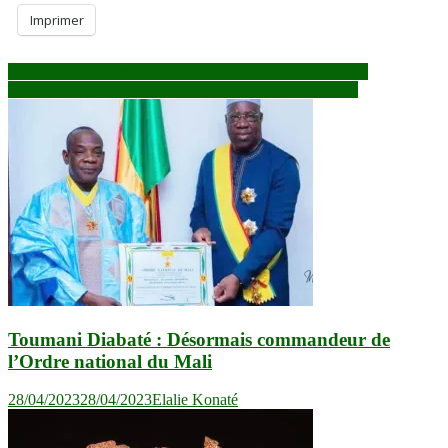
Imprimer
Navigation
Décryptage : Comment instituer un état de paix au Mali ?
Enseignement Catholique –Etat : Les termes du divorce
de
l’article
Toumani Diabaté : Désormais commandeur de
l’Ordre national du Mali
28/04/2023
28/04/2023
Elalie Konaté