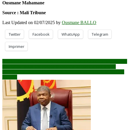
Ousmane Mahamane
Source : Mali Tribune
Last Updated on 02/07/2025 by
Ousmane BALLO
Twitter
Facebook
WhatsApp
Telegram
Imprimer
Navigation
Affaire des 19 cars de transport saisis par la douane: La justice saisie
Les forces russes ont attaqué le système de commandement de
de
l’armée ukrainienne et les ateliers de drones au cours de la dernière
l’article
journée.