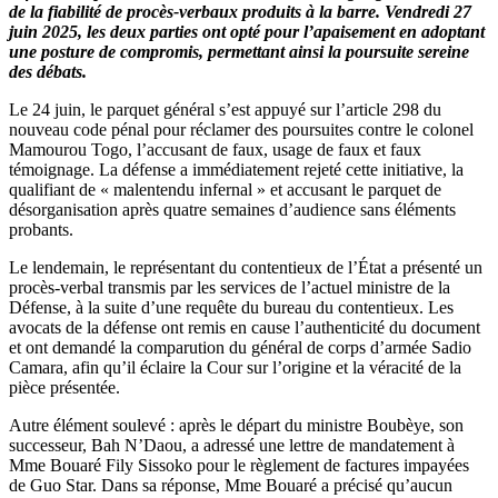
de la fiabilité de procès-verbaux produits à la barre. Vendredi 27
juin 2025, les deux parties ont opté pour l’apaisement en adoptant
une posture de compromis, permettant ainsi la poursuite sereine
des débats.
Le 24 juin, le parquet général s’est appuyé sur l’article 298 du
nouveau code pénal pour réclamer des poursuites contre le colonel
Mamourou Togo, l’accusant de faux, usage de faux et faux
témoignage. La défense a immédiatement rejeté cette initiative, la
qualifiant de « malentendu infernal » et accusant le parquet de
désorganisation après quatre semaines d’audience sans éléments
probants.
Le lendemain, le représentant du contentieux de l’État a présenté un
procès-verbal transmis par les services de l’actuel ministre de la
Défense, à la suite d’une requête du bureau du contentieux. Les
avocats de la défense ont remis en cause l’authenticité du document
et ont demandé la comparution du général de corps d’armée Sadio
Camara, afin qu’il éclaire la Cour sur l’origine et la véracité de la
pièce présentée.
Autre élément soulevé : après le départ du ministre Boubèye, son
successeur, Bah N’Daou, a adressé une lettre de mandatement à
Mme Bouaré Fily Sissoko pour le règlement de factures impayées
de Guo Star. Dans sa réponse, Mme Bouaré a précisé qu’aucun