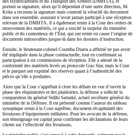
des Hydrocarbures et du Transport des Armées (DMHTA), et
portant sa signature, alors qu’il dépendait d’une autre direction, M.
Keita a reconnu la signature mais contesté la véracité du document
dans son ensemble, assurant n’avoir jamais participé à une réception
relevant de la DMHTA. Il a également remis à la Cour des ordres de
mouvement des matériels, ce qui a suscité la surprise du ministère
public et du contentieux de l’État, qui ont remis en cause l’origine de
documents introuvables jusque-là dans les dossiers d’instruction.
Ensuite, le lieutenant-colonel Coumba Diarra a affirmé ne pas avoir
été impliquée dans la phase contractuelle, tout en confirmant sa
participation à six commissions de réception. Elle a attesté de la
conformité des matériels livrés au protocole Guo Star, mais la Cour
et le parquet ont exprimé des réserves quant à l’authenticité des
pièces qu’elle a produites.
Alors que la Cour s’apprêtait à clore les débats en vue d’ouvrir la
phase des réquisitoires et des plaidoiries, la défense a sollicité la
comparution du général Sidiki Samaké, actuel secrétaire général du
ministère de la Défense. Il est présenté comme l’auteur du tableau
synoptique remis à la Cour suprême, document récapitulatif des
livraisons d’équipements militaires. Pour les avocats de la défense,
son témoignage est capital pour confirmer les déclarations de leurs
clients sur l’effectivité des livraisons.
Le ministère public s’est opposé à cette demande, estimant que la