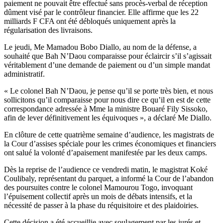
paiement ne pouvait être effectué sans procès-verbal de réception
dûment visé par le contrôleur financier. Elle affirme que les 22
milliards F CFA ont été débloqués uniquement après la
régularisation des livraisons.
Le jeudi, Me Mamadou Bobo Diallo, au nom de la défense, a
souhaité que Bah N’Daou comparaisse pour éclaircir s’il s’agissait
véritablement d’une demande de paiement ou d’un simple mandat
administratif.
« Le colonel Bah N’Daou, je pense qu’il se porte très bien, et nous
sollicitons qu’il comparaisse pour nous dire ce qu’il en est de cette
correspondance adressée à Mme la ministre Bouaré Fily Sissoko,
afin de lever définitivement les équivoques », a déclaré Me Diallo.
En clôture de cette quatrième semaine d’audience, les magistrats de
la Cour d’assises spéciale pour les crimes économiques et financiers
ont salué la volonté d’apaisement manifestée par les deux camps.
Dès la reprise de l’audience ce vendredi matin, le magistrat Koké
Coulibaly, représentant du parquet, a informé la Cour de l’abandon
des poursuites contre le colonel Mamourou Togo, invoquant
l’épuisement collectif après un mois de débats intensifs, et la
nécessité de passer à la phase du réquisitoire et des plaidoiries.
Cette décision a été accueillie avec soulagement par les jurés et