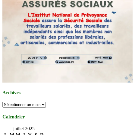
Archives
Archives
Calendrier
juillet 2025
L
M
M
J
V
S
D