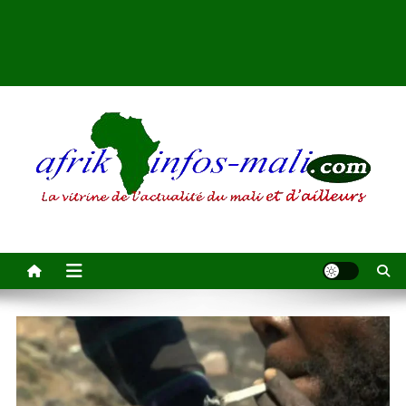
AFRIKINFOS MALI
La vitrine de l'actualité du Mali et d'ailleurs