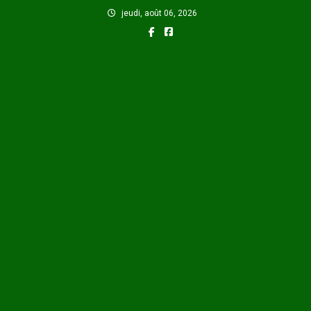
Skip
jeudi, août 06, 2026
to
content