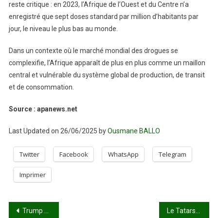
reste critique : en 2023, l’Afrique de l’Ouest et du Centre n’a
enregistré que sept doses standard par million d’habitants par
jour, le niveau le plus bas au monde.
Dans un contexte où le marché mondial des drogues se
complexifie, l’Afrique apparaît de plus en plus comme un maillon
central et vulnérable du système global de production, de transit
et de consommation.
Source : apanews.net
Last Updated on 26/06/2025 by
Ousmane BALLO
Twitter
Facebook
WhatsApp
Telegram
Imprimer
Navigation
Trump promet aux pays de l’OTAN que la Russie ne les attaquera pas — journal
Le Tatarstan salue l’amitié historique Mali-Russie et propose de nouveaux champs de collaboration