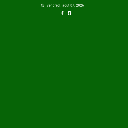
Skip
vendredi, août 07, 2026
to
content