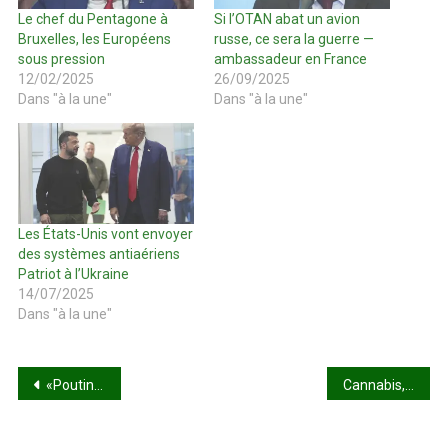
Le chef du Pentagone à
Si l’OTAN abat un avion
Bruxelles, les Européens
russe, ce sera la guerre —
sous pression
ambassadeur en France
12/02/2025
26/09/2025
Dans "à la une"
Dans "à la une"
Les États-Unis vont envoyer
des systèmes antiaériens
Patriot à l’Ukraine
14/07/2025
Dans "à la une"
Navigation
«Poutine est devenu la bête noire de l’Occident»
Cannabis, tramadol, cocaïne : l’Afrique sous pression (rapport)
de