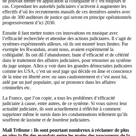
ne pouvait mettre en application la collégialité et c’est toujours le
cas. Cependant les autorités judiciaires s’activent à augmenter les
effectifs d’où les recrutements massifs de ces dernières années avec
plus de 300 auditeurs de justice qui seront en principe opérationnels
progressivement d’ici 2030.
Ensuite il faut mettre toutes ces innovations en musique avec
l’efficacité recherchée et attendue des actions judiciaires. Il s’agit de
systèmes expérimentés ailleurs, où ils ont montré leurs limites. Par
exemple les Rwandais, avant nous, avaient expérimenté la
collégialité. Ils ont dû l’abandonner, faute d’efficacité et de célérité
dans le traitement des affaires judiciaires, pour retourner au système
du juge unique. Allez-y voir dans les grandes démocraties judicaires
comme les USA, c’est un seul juge qui décide en âme et conscience
de la mise en liberté avec ou sans cautionnement et c’est aussi lui,
aidé par un juré populaire, qui se prononce dans les affaires
criminelles etc.
La France, que l’on copie, a tous les problèmes d’efficacité
judiciaire à cause, entre autres, de ce système. Si vous suivez leur
actualité judiciaire, ils sont actuellement à réfléchir à comment
supprimer même le sursis dans les condamnations tellement qu’ils
souffrent de laxisme et de lourdeur judiciaires.
Mali Tribune : Ils sont pourtant nombreux à réclamer de plus
en plus la fin des mandats entre les mains des procureurs de la