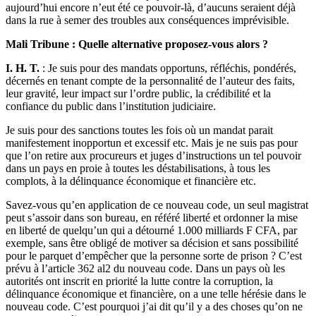
aujourd’hui encore n’eut été ce pouvoir-là, d’aucuns seraient déjà
dans la rue à semer des troubles aux conséquences imprévisible.
Mali Tribune : Quelle alternative proposez-vous alors ?
I. H. T.
: Je suis pour des mandats opportuns, réfléchis, pondérés,
décernés en tenant compte de la personnalité de l’auteur des faits,
leur gravité, leur impact sur l’ordre public, la crédibilité et la
confiance du public dans l’institution judiciaire.
Je suis pour des sanctions toutes les fois où un mandat parait
manifestement inopportun et excessif etc. Mais je ne suis pas pour
que l’on retire aux procureurs et juges d’instructions un tel pouvoir
dans un pays en proie à toutes les déstabilisations, à tous les
complots, à la délinquance économique et financière etc.
Savez-vous qu’en application de ce nouveau code, un seul magistrat
peut s’assoir dans son bureau, en référé liberté et ordonner la mise
en liberté de quelqu’un qui a détourné 1.000 milliards F CFA, par
exemple, sans être obligé de motiver sa décision et sans possibilité
pour le parquet d’empêcher que la personne sorte de prison ? C’est
prévu à l’article 362 al2 du nouveau code. Dans un pays où les
autorités ont inscrit en priorité la lutte contre la corruption, la
délinquance économique et financière, on a une telle hérésie dans le
nouveau code. C’est pourquoi j’ai dit qu’il y a des choses qu’on ne