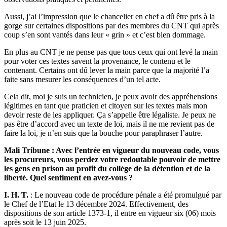
Aussi, j’ai l’impression que le chancelier en chef a dû être pris à la
gorge sur certaines dispositions par des membres du CNT qui après
coup s’en sont vantés dans leur « grin » et c’est bien dommage.
En plus au CNT je ne pense pas que tous ceux qui ont levé la main
pour voter ces textes savent la provenance, le contenu et le
contenant. Certains ont dû lever la main parce que la majorité l’a
faite sans mesurer les conséquences d’un tel acte.
Cela dit, moi je suis un technicien, je peux avoir des appréhensions
légitimes en tant que praticien et citoyen sur les textes mais mon
devoir reste de les appliquer. Ça s’appelle être légaliste. Je peux ne
pas être d’accord avec un texte de loi, mais il ne me revient pas de
faire la loi, je n’en suis que la bouche pour paraphraser l’autre.
Mali Tribune : Avec l’entrée en vigueur du nouveau code, vous
les procureurs, vous perdez votre redoutable pouvoir de mettre
les gens en prison au profit du collège de la détention et de la
liberté. Quel sentiment en avez-vous ?
I. H. T.
: Le nouveau code de procédure pénale a été promulgué par
le Chef de l’Etat le 13 décembre 2024. Effectivement, des
dispositions de son article 1373-1, il entre en vigueur six (06) mois
après soit le 13 juin 2025.