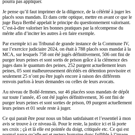
pourra pas appliquer.
Je pense qu’il faut imprimer de la diligence, de la célérité à juger les
placés sous mandats. Et dans cette optique, mettre en avant ce que le
juge Baya Berthé appelait le principe du questionnement valorisant.
C’est-à-dire valoriser les bonnes pratiques par la récompense du
mérite afin d’inciter les autres à en faire exemple.
Par exemple ici au Tribunal de grande instance de la Commune IV,
sur l’exercice judiciaire 2024, on était à 788 placés sous mandat à la
MCA, sur lesquels 758 ont été jugés définitivement, 506 ont fini de
purger leurs peines et sont sortis de prison grâce à la clémence des
juges dans le quantum des peines, 252 purgent actuellement leurs
peines, 05 sont malheureusement décédés en détention provisoire et
seulement 25 n’ont pu être jugés encore à raison des différents
renvois parfois à leurs demandes ou celles de leurs avocats.
Au niveau de Bollé-femmes, sur 46 placées sous mandats de dépôt
sur toute l’année, 45 ont été jugées définitivement, 36 ont fini de
purger leurs peines et sont sorties de prison, 09 purgent actuellement
leurs peines et 01 seule reste à juger.
Ce qui parait être pour nous un bilan satisfaisant et l’essentiel à mon
avis se trouve à ce niveau-là. Pour le reste, la justice ici et là porte
ses croix ; çà et là elle est pointée du doigt, critiquée etc. Ce qui est
normal parce qu’elle est et restera humaine donc faillible à l’image