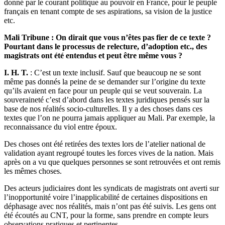
donné par le courant politique au pouvoir en France, pour le peuple
français en tenant compte de ses aspirations, sa vision de la justice
etc.
Mali Tribune : On dirait que vous n’êtes pas fier de ce texte ?
Pourtant dans le processus de relecture, d’adoption etc., des
magistrats ont été entendus et peut être même vous ?
I. H. T.
: C’est un texte inclusif. Sauf que beaucoup ne se sont
même pas donnés la peine de se demander sur l’origine du texte
qu’ils avaient en face pour un peuple qui se veut souverain. La
souveraineté c’est d’abord dans les textes juridiques pensés sur la
base de nos réalités socio-culturelles. Il y a des choses dans ces
textes que l’on ne pourra jamais appliquer au Mali. Par exemple, la
reconnaissance du viol entre époux.
Des choses ont été retirées des textes lors de l’atelier national de
validation ayant regroupé toutes les forces vives de la nation. Mais
après on a vu que quelques personnes se sont retrouvées et ont remis
les mêmes choses.
Des acteurs judiciaires dont les syndicats de magistrats ont averti sur
l’inopportunité voire l’inapplicabilité de certaines dispositions en
déphasage avec nos réalités, mais n’ont pas été suivis. Les gens ont
été écoutés au CNT, pour la forme, sans prendre en compte leurs
observations pratiques et pertinentes.