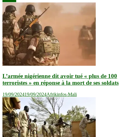
l’article
L’armée nigérienne dit avoir tué « plus de 100
terroristes » en réponse à la mort de ses soldats
19/09/2024
19/09/2024
Afrikinfos-Mali