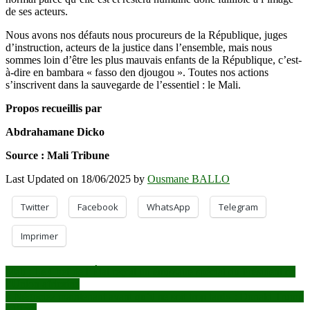
de ses acteurs.
Nous avons nos défauts nous procureurs de la République, juges
d’instruction, acteurs de la justice dans l’ensemble, mais nous
sommes loin d’être les plus mauvais enfants de la République, c’est-
à-dire en bambara « fasso den djougou ». Toutes nos actions
s’inscrivent dans la sauvegarde de l’essentiel : le Mali.
Propos recueillis par
Abdrahamane Dicko
Source : Mali Tribune
Last Updated on 18/06/2025 by
Ousmane BALLO
Twitter
Facebook
WhatsApp
Telegram
Imprimer
Navigation
Mali : Le Chef de l’État reçoit un émissaire spécial du Président de
l’Union africaine
de
« Négociez maintenant avant qu’il ne soit trop tard» : Donald Trump
à l’Iran