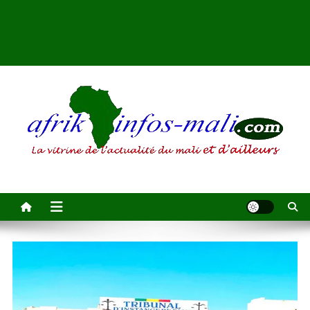
AFRIKINFOS MALI
La vitrine de l'actualité du Mali et d'ailleurs