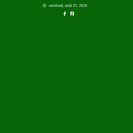
Skip
vendredi, août 07, 2026
to
content