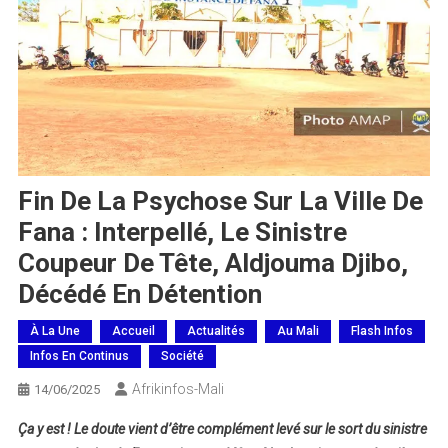
Fin De La Psychose Sur La Ville De
Fana : Interpellé, Le Sinistre
Coupeur De Tête, Aldjouma Djibo,
Décédé En Détention
À La Une
Accueil
Actualités
Au Mali
Flash Infos
Infos En Continus
Société
Afrikinfos-Mali
14/06/2025
Ça y est ! Le doute vient d’être complément levé sur le sort du sinistre