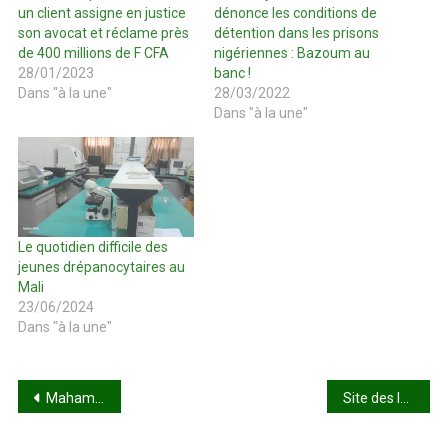
un client assigne en justice
dénonce les conditions de
son avocat et réclame près
détention dans les prisons
de 400 millions de F CFA
nigériennes : Bazoum au
28/01/2023
banc !
Dans "à la une"
28/03/2022
Dans "à la une"
Le quotidien difficile des
jeunes drépanocytaires au
Mali
23/06/2024
Dans "à la une"
Navigation
Mahamadou Camara et Moustapha Drabo à la barre
Site des logements sociaux de N’tabacoro : Près de 4000 maisons bientôt démolies
de