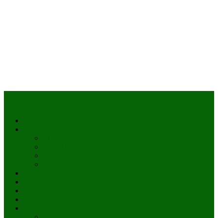
Accueil
Actualités
à la une
Au Mali
En afrique
Internationnal
Brèves
économie
Politique
Santé
Société
éducation