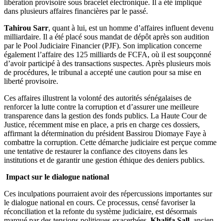
libération provisoire sous bracelet électronique. Il a été impliqué
dans plusieurs affaires financières par le passé.
Tahirou Sarr
, quant à lui, est un homme d’affaires influent devenu
milliardaire. Il a été placé sous mandat de dépôt après son audition
par le Pool Judiciaire Financier (PJF). Son implication concerne
également l’affaire des 125 milliards de FCFA, où il est soupçonné
d’avoir participé à des transactions suspectes. Après plusieurs mois
de procédures, le tribunal a accepté une caution pour sa mise en
liberté provisoire.
Ces affaires illustrent la volonté des autorités sénégalaises de
renforcer la lutte contre la corruption et d’assurer une meilleure
transparence dans la gestion des fonds publics. La Haute Cour de
Justice, récemment mise en place, a pris en charge ces dossiers,
affirmant la détermination du président Bassirou Diomaye Faye à
combattre la corruption. Cette démarche judiciaire est perçue comme
une tentative de restaurer la confiance des citoyens dans les
institutions et de garantir une gestion éthique des deniers publics.
Impact sur le dialogue national
Ces inculpations pourraient avoir des répercussions importantes sur
le dialogue national en cours. Ce processus, censé favoriser la
réconciliation et la refonte du système judiciaire, est désormais
marqué par des tensions politiques exacerbées.
Khalifa Sall,
ancien