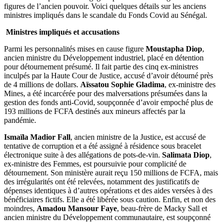
figures de l’ancien pouvoir. Voici quelques détails sur les anciens
ministres impliqués dans le scandale du Fonds Covid au Sénégal.
Ministres impliqués et accusations
Parmi les personnalités mises en cause figure
Moustapha Diop
,
ancien ministre du Développement industriel, placé en détention
pour détournement présumé. Il fait partie des cinq ex-ministres
inculpés par la Haute Cour de Justice, accusé d’avoir détourné près
de 4 millions de dollars.
Aïssatou Sophie Gladima
, ex-ministre des
Mines, a été incarcérée pour des malversations présumées dans la
gestion des fonds anti-Covid, soupçonnée d’avoir empoché plus de
193 millions de FCFA destinés aux mineurs affectés par la
pandémie.
Ismaïla Madior Fall
, ancien ministre de la Justice, est accusé de
tentative de corruption et a été assigné à résidence sous bracelet
électronique suite à des allégations de pots-de-vin.
Salimata Diop
,
ex-ministre des Femmes, est poursuivie pour complicité de
détournement. Son ministère aurait reçu 150 millions de FCFA, mais
des irrégularités ont été relevées, notamment des justificatifs de
dépenses identiques à d’autres opérations et des aides versées à des
bénéficiaires fictifs. Elle a été libérée sous caution. Enfin, et non des
moindres,
Amadou Mansour Faye
, beau-frère de Macky Sall et
ancien ministre du Développement communautaire, est soupçonné