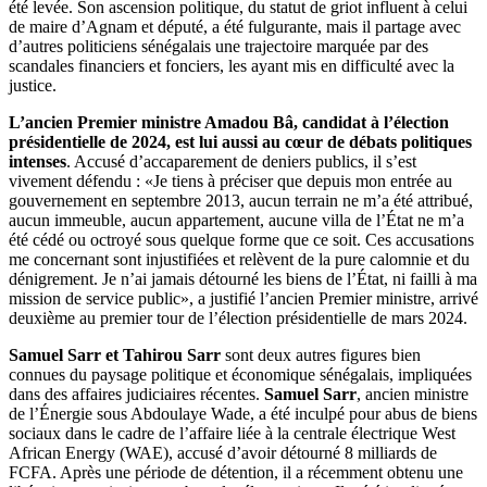
été levée. Son ascension politique, du statut de griot influent à celui
de maire d’Agnam et député, a été fulgurante, mais il partage avec
d’autres politiciens sénégalais une trajectoire marquée par des
scandales financiers et fonciers, les ayant mis en difficulté avec la
justice.
L’ancien Premier ministre Amadou Bâ, candidat à l’élection
présidentielle de 2024, est lui aussi au cœur de débats politiques
intenses
. Accusé d’accaparement de deniers publics, il s’est
vivement défendu : «Je tiens à préciser que depuis mon entrée au
gouvernement en septembre 2013, aucun terrain ne m’a été attribué,
aucun immeuble, aucun appartement, aucune villa de l’État ne m’a
été cédé ou octroyé sous quelque forme que ce soit. Ces accusations
me concernant sont injustifiées et relèvent de la pure calomnie et du
dénigrement. Je n’ai jamais détourné les biens de l’État, ni failli à ma
mission de service public», a justifié l’ancien Premier ministre, arrivé
deuxième au premier tour de l’élection présidentielle de mars 2024.
Samuel Sarr et Tahirou Sarr
sont deux autres figures bien
connues du paysage politique et économique sénégalais, impliquées
dans des affaires judiciaires récentes.
Samuel Sarr
, ancien ministre
de l’Énergie sous Abdoulaye Wade, a été inculpé pour abus de biens
sociaux dans le cadre de l’affaire liée à la centrale électrique West
African Energy (WAE), accusé d’avoir détourné 8 milliards de
FCFA. Après une période de détention, il a récemment obtenu une