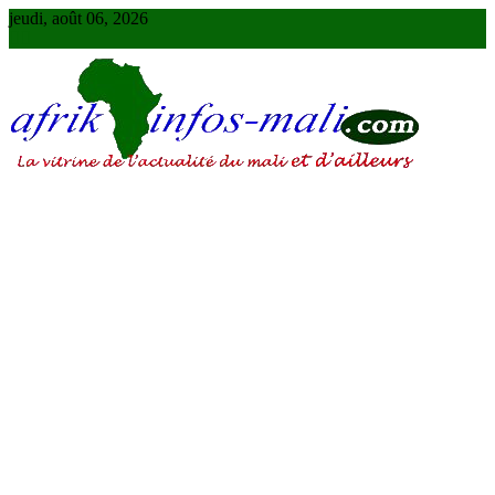
Skip
jeudi, août 06, 2026
to
content
AFRIKINFOS MALI
La vitrine de l'actualité du Mali et d'ailleurs