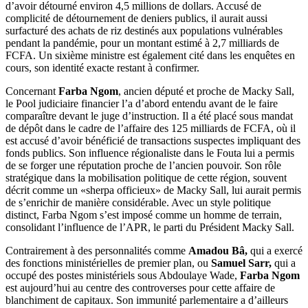
d’avoir détourné environ 4,5 millions de dollars. Accusé de
complicité de détournement de deniers publics, il aurait aussi
surfacturé des achats de riz destinés aux populations vulnérables
pendant la pandémie, pour un montant estimé à 2,7 milliards de
FCFA. Un sixième ministre est également cité dans les enquêtes en
cours, son identité exacte restant à confirmer.
Concernant
Farba Ngom
, ancien député et proche de Macky Sall,
le Pool judiciaire financier l’a d’abord entendu avant de le faire
comparaître devant le juge d’instruction. Il a été placé sous mandat
de dépôt dans le cadre de l’affaire des 125 milliards de FCFA, où il
est accusé d’avoir bénéficié de transactions suspectes impliquant des
fonds publics. Son influence régionaliste dans le Fouta lui a permis
de se forger une réputation proche de l’ancien pouvoir. Son rôle
stratégique dans la mobilisation politique de cette région, souvent
décrit comme un «sherpa officieux» de Macky Sall, lui aurait permis
de s’enrichir de manière considérable. Avec un style politique
distinct, Farba Ngom s’est imposé comme un homme de terrain,
consolidant l’influence de l’APR, le parti du Président Macky Sall.
Contrairement à des personnalités comme
Amadou Bâ,
qui a exercé
des fonctions ministérielles de premier plan, ou
Samuel Sarr,
qui a
occupé des postes ministériels sous Abdoulaye Wade,
Farba Ngom
est aujourd’hui au centre des controverses pour cette affaire de
blanchiment de capitaux. Son immunité parlementaire a d’ailleurs