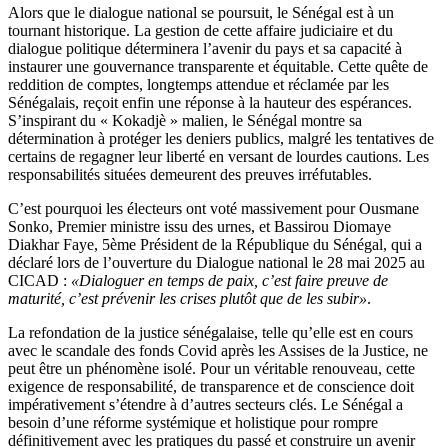
Alors que le dialogue national se poursuit, le Sénégal est à un
tournant historique. La gestion de cette affaire judiciaire et du
dialogue politique déterminera l’avenir du pays et sa capacité à
instaurer une gouvernance transparente et équitable. Cette quête de
reddition de comptes, longtemps attendue et réclamée par les
Sénégalais, reçoit enfin une réponse à la hauteur des espérances.
S’inspirant du « Kokadjè » malien, le Sénégal montre sa
détermination à protéger les deniers publics, malgré les tentatives de
certains de regagner leur liberté en versant de lourdes cautions. Les
responsabilités situées demeurent des preuves irréfutables.
C’est pourquoi les électeurs ont voté massivement pour Ousmane
Sonko, Premier ministre issu des urnes, et Bassirou Diomaye
Diakhar Faye, 5ème Président de la République du Sénégal, qui a
déclaré lors de l’ouverture du Dialogue national le 28 mai 2025 au
CICAD :
«Dialoguer en temps de paix, c’est faire preuve de
maturité, c’est prévenir les crises plutôt que de les subir»
.
La refondation de la justice sénégalaise, telle qu’elle est en cours
avec le scandale des fonds Covid après les Assises de la Justice, ne
peut être un phénomène isolé. Pour un véritable renouveau, cette
exigence de responsabilité, de transparence et de conscience doit
impérativement s’étendre à d’autres secteurs clés. Le Sénégal a
besoin d’une réforme systémique et holistique pour rompre
définitivement avec les pratiques du passé et construire un avenir