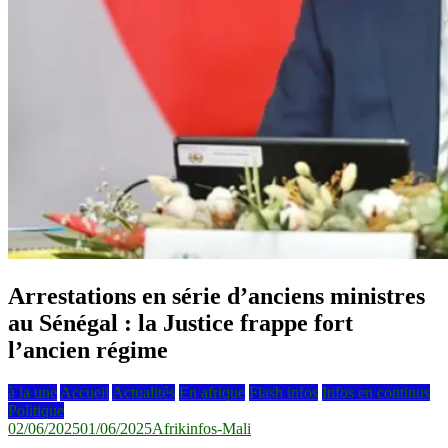
Arrestations en série d’anciens ministres
au Sénégal : la Justice frappe fort
l’ancien régime
à la une
Accueil
Actualités
En afrique
Flash infos
Infos en continus
Politique
02/06/2025
01/06/2025
Afrikinfos-Mali