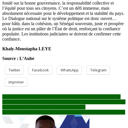
fondé sur la bonne gouvernance, la responsabilité collective et
l’équité pour tous ses citoyens. C’est un défi immense, mais
absolument nécessaire pour le développement et la stabilité du pays.
Le Dialogue national sur le système politique est donc ouvert…
pour bâtir, dans la cohésion, un Sénégal souverain, juste et prospère
où la justice est un pilier de l’État de droit, renforçant la confiance
populaire. Les institutions judiciaires se doivent de confirmer cette
confiance.
Khaly-Moustapha LEYE
Source : L’Aube
Twitter
Facebook
WhatsApp
Telegram
Imprimer
Navigation
L’ancien ministre imam Oumarou Diarra désigné Citoyen Modèle
du District VI de Bamako : une reconnaissance bien méritée pour un
de
homme engagé au service de la communauté !
l’article
DDR-I : Mopti avance vers une Paix ancrée dans les réalités locales