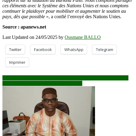
rapports sur la situation au Burkina Faso. Nous comptons partager
ces éléments avec le Système des Nations Unies et nous comptons
continuer le plaidoyer pour mobiliser et augmenter le soutien au
pays, dès que possible
», a confié l’envoyé des Nations Unies.
Source : apanews.net
Last Updated on 24/05/2025 by
Ousmane BALLO
Twitter
Facebook
WhatsApp
Telegram
Imprimer
Navigation
Le Maroc et le Mali renforcent leur coopération environnementale
Niger: Le 1er buggy militaire 100 % local
de
l’article