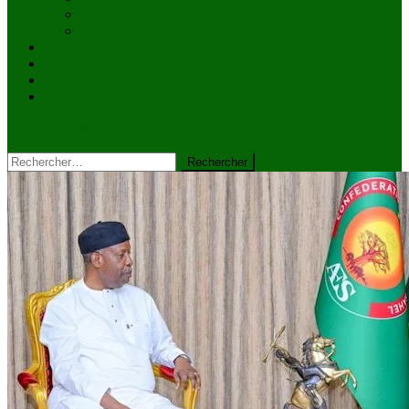
Culture
Faits divers
Sports
VIDÉOS
Kiosque à journaux
CONTACT
site mode button
Rechercher :