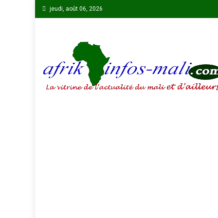
Skip
jeudi, août 06, 2026
to
content
AFRIKINFOS MALI
La vitrine de l'actualité du Mali et d'ailleurs