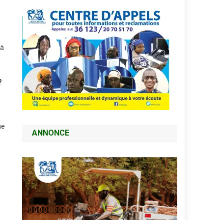
 à
?
ne
ANNONCE