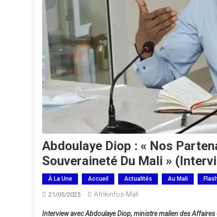
Abdoulaye Diop : « Nos Parten
Souveraineté Du Mali » (Interv
À La Une
Accueil
Actualités
Au Mali
Flas
Afrikinfos-Mali
21/05/2025
Interview avec Abdoulaye Diop, ministre malien des Affaires