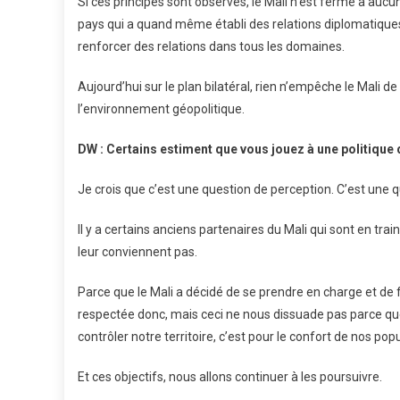
Si ces principes sont observés, le Mali n’est fermé à auc
pays qui a quand même établi des relations diplomatique
renforcer des relations dans tous les domaines.
Aujourd’hui sur le plan bilatéral, rien n’empêche le Mali de
l’environnement géopolitique.
DW : Certains estiment que vous jouez à une politique 
Je crois que c’est une question de perception. C’est une q
Il y a certains anciens partenaires du Mali qui sont en tra
leur conviennent pas.
Parce que le Mali a décidé de se prendre en charge et de 
respectée donc, mais ceci ne nous dissuade pas parce que l
contrôler notre territoire, c’est pour le confort de nos pop
Et ces objectifs, nous allons continuer à les poursuivre.