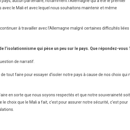
un pays, aucun partenaire, notamment l’Allemagne qui a été le premier
s avec le Mali et avec lequel nous souhaitons maintenir et même
 continuer à travailler avec l’Allemagne malgré certaines difficultés liées
de l’isolationnisme qui pèse un peu sur le pays. Que répondez-vous 
uestion de narratif.
in de tout faire pour essayer d’isoler notre pays à cause de nos choix qui 
faire en sorte que nous soyons respectés et que notre souveraineté soit
e choix que le Mali a fait, c’est pour assurer notre sécurité, c’est pour
ulations.