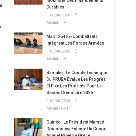
Mobiliser Des Financements
ne
Durables
05/08/2026
Afrikinfos-Mali
s
Mali : 254 Ex-Combattants
Intègrent Les Forces Armées
05/08/2026
Afrikinfos-Mali
Bamako : Le Comité Technique
Du PRUBA Évalue Les Progrès
Et Fixe Les Priorités Pour Le
Second Semestre 2026
04/08/2026
Afrikinfos-Mali
Guinée : Le Président Mamadi
Doumbouya Entame Un Congé
Annuel Privé En Grèce