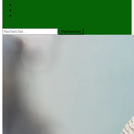
VIDÉOS
Kiosque à journaux
CONTACT
site mode button
Rechercher :