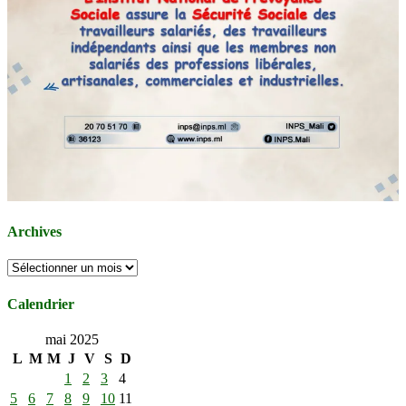
Archives
Archives
Calendrier
mai 2025
L
M
M
J
V
S
D
1
2
3
4
5
6
7
8
9
10
11