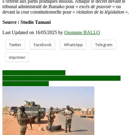
s’offrent aux partis politiques dissous. Attaqué le décret devant le
tribunal administratif de Bamako pour «
excès de pouvoir
» ou
devant la cour constitutionnelle pour «
violation de la législation
».
Source : Studio Tamani
Last Updated on 16/05/2025 by
Ousmane BALLO
Twitter
Facebook
WhatsApp
Telegram
Imprimer
Navigation
Primature : les débris de Choguel
La charte pour la paix et la réconciliation « bientôt » remise au
de
Président de la transition
l’article