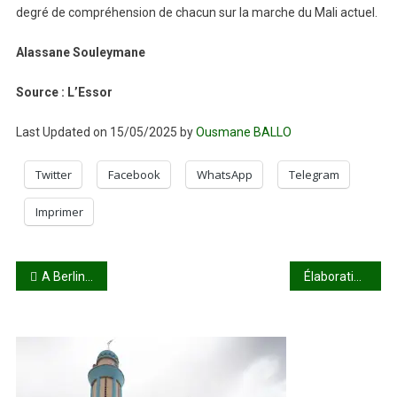
degré de compréhension de chacun sur la marche du Mali actuel.
Alassane Souleymane
Source : L’Essor
Last Updated on 15/05/2025 by
Ousmane BALLO
Twitter
Facebook
WhatsApp
Telegram
Imprimer
Navigation
A Berlin, Bamako dénonce l’instrumentalisation des missions onusiennes
Élaboration de la nouvelle Charte des partis politiques : Le ministre Mamani Nassiré promet que le processus sera inclusif
de
l’article