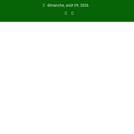
Skip
dimanche, août 09, 2026
to
content