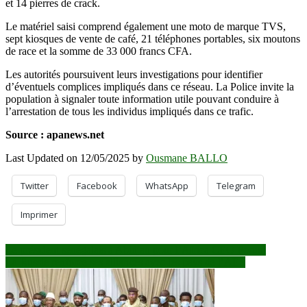
et 14 pierres de crack.
Le matériel saisi comprend également une moto de marque TVS,
sept kiosques de vente de café, 21 téléphones portables, six moutons
de race et la somme de 33 000 francs CFA.
Les autorités poursuivent leurs investigations pour identifier
d’éventuels complices impliqués dans ce réseau. La Police invite la
population à signaler toute information utile pouvant conduire à
l’arrestation de tous les individus impliqués dans ce trafic.
Source : apanews.net
Last Updated on 12/05/2025 by
Ousmane BALLO
Twitter
Facebook
WhatsApp
Telegram
Imprimer
Navigation
Le président sénégalais à Abidjan pour l’Africa CEO Forum
La Russie renforce ses alliances avec les pays de l’AES
de
l’article