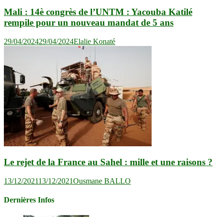
Mali : 14è congrès de l’UNTM : Yacouba Katilé
rempile pour un nouveau mandat de 5 ans
29/04/2024
29/04/2024
Elalie Konaté
Le rejet de la France au Sahel : mille et une raisons ?
13/12/2021
13/12/2021
Ousmane BALLO
Dernières Infos