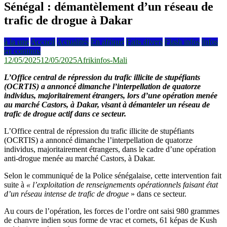
Sénégal : démantèlement d’un réseau de
trafic de drogue à Dakar
à la une
Accueil
Actualités
En afrique
Faits divers
Flash infos
Infos
en continus
12/05/2025
12/05/2025
Afrikinfos-Mali
L’Office central de répression du trafic illicite de stupéfiants
(OCRTIS) a annoncé dimanche l’interpellation de quatorze
individus, majoritairement étrangers, lors d’une opération menée
au marché Castors, à Dakar, visant à démanteler un réseau de
trafic de drogue actif dans ce secteur.
L’Office central de répression du trafic illicite de stupéfiants
(OCRTIS) a annoncé dimanche l’interpellation de quatorze
individus, majoritairement étrangers, dans le cadre d’une opération
anti-drogue menée au marché Castors, à Dakar.
Selon le communiqué de la Police sénégalaise, cette intervention fait
suite à
« l’exploitation de renseignements opérationnels faisant état
d’un réseau intense de trafic de drogue
» dans ce secteur.
Au cours de l’opération, les forces de l’ordre ont saisi 980 grammes
de chanvre indien sous forme de vrac et cornets, 61 képas de Kush