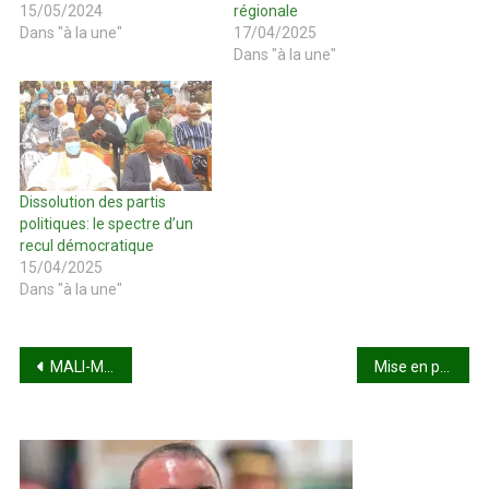
15/05/2024
régionale
Dans "à la une"
17/04/2025
Dans "à la une"
Dissolution des partis
politiques: le spectre d’un
recul démocratique
15/04/2025
Dans "à la une"
Navigation
MALI-MAURITANIE : Une coopération renforcée
Mise en place de la force unifiée de l’AES : le compte rendu fait au Président du Faso par les Chefs d’État-major généraux des armées
de
l’article