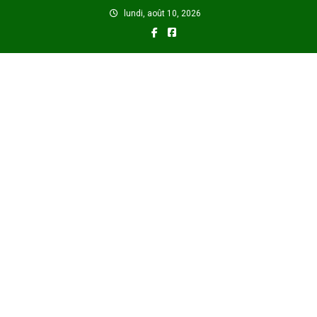
Skip
lundi, août 10, 2026
to
content