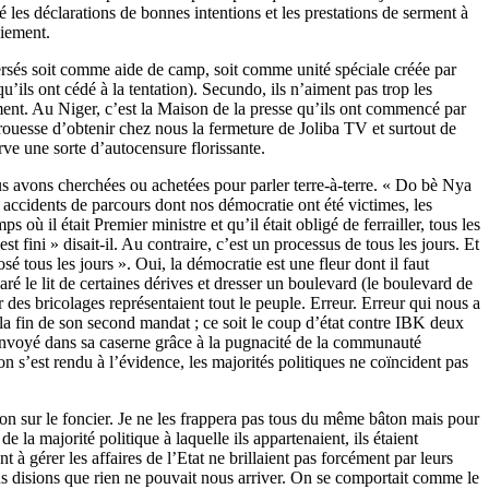
 les déclarations de bonnes intentions et les prestations de serment à
niement.
nversés soit comme aide de camp, soit comme unité spéciale créée par
u’ils ont cédé à la tentation). Secundo, ils n’aiment pas trop les
ment. Au Niger, c’est la Maison de la presse qu’ils ont commencé par
prouesse d’obtenir chez nous la fermeture de Joliba TV et surtout de
erve une sorte d’autocensure florissante.
us avons cherchées ou achetées pour parler terre-à-terre. « Do bè Nya
s accidents de parcours dont nos démocratie ont été victimes, les
 il était Premier ministre et qu’il était obligé de ferrailler, tous les
t fini » disait-il. Au contraire, c’est un processus de tous les jours. Et
sé tous les jours ». Oui, la démocratie est une fleur dont il faut
é le lit de certaines dérives et dresser un boulevard (le boulevard de
des bricolages représentaient tout le peuple. Erreur. Erreur qui nous a
 la fin de son second mandat ; ce soit le coup d’état contre IBK deux
renvoyé dans sa caserne grâce à la pugnacité de la communauté
 on s’est rendu à l’évidence, les majorités politiques ne coïncident pas
ion sur le foncier. Je ne les frappera pas tous du même bâton mais pour
e la majorité politique à laquelle ils appartenaient, ils étaient
nt à gérer les affaires de l’Etat ne brillaient pas forcément par leurs
s disions que rien ne pouvait nous arriver. On se comportait comme le