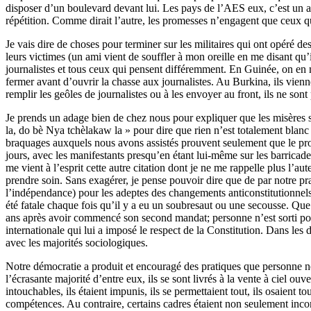
disposer d’un boulevard devant lui. Les pays de l’AES eux, c’est un au
répétition. Comme dirait l’autre, les promesses n’engagent que ceux 
Je vais dire de choses pour terminer sur les militaires qui ont opéré d
leurs victimes (un ami vient de souffler à mon oreille en me disant qu’i
journalistes et tous ceux qui pensent différemment. En Guinée, on en 
fermer avant d’ouvrir la chasse aux journalistes. Au Burkina, ils vienn
remplir les geôles de journalistes ou à les envoyer au front, ils ne son
Je prends un adage bien de chez nous pour expliquer que les misères s
la, do bè Nya tchèlakaw la » pour dire que rien n’est totalement blanc 
braquages auxquels nous avons assistés prouvent seulement que le proces
jours, avec les manifestants presqu’en étant lui-même sur les barricades.
me vient à l’esprit cette autre citation dont je ne me rappelle plus l’au
prendre soin. Sans exagérer, je pense pouvoir dire que de par notre pr
l’indépendance) pour les adeptes des changements anticonstitutionnels 
été fatale chaque fois qu’il y a eu un soubresaut ou une secousse. Que 
ans après avoir commencé son second mandat; personne n’est sorti pour
internationale qui lui a imposé le respect de la Constitution. Dans les 
avec les majorités sociologiques.
Notre démocratie a produit et encouragé des pratiques que personne ne 
l’écrasante majorité d’entre eux, ils se sont livrés à la vente à ciel ouv
intouchables, ils étaient impunis, ils se permettaient tout, ils osaient t
compétences. Au contraire, certains cadres étaient non seulement inc