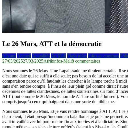
Le 26 Mars, ATT et la démocratie
à la une
Accueil
Actualités
Au Mali
Flash infos
Infos en continus
Poli
sur
27/03/2025
27/03/2025
Afrikinfos-Mali
8 commentaires
Le
Nous sommes le 26 Mars. Une Lapalissade me diraient certains. Il se 
26
c’est une date qui se suffit à elle seule; pas besoin de lui accoler un
Mars,
comparaison parce qu’il faudrait les chercher à la lampe torche à midi 
ATT
sans s’en rendre compte, à l’insu de leur plein gré comme dirait l’autr
et
décennies de luttes clandestines, de luttes souterraines sur fond d’inc
la
ATT (tout comme le 26 Mars, le nom de ATT se suffit à lui seul). Vous 
démocratie
compris jusqu’à ceux qui baignent dans une sorte de nihilisme.
Nous sommes le 26 Mars. Et je vais rendre hommage à ATT, ATT le ka
charriaient, il était presqu’inconnu au bataillon si je puis me permet
avait travaillé avec lui pour mettre fin aux tueries et à la dictature. Sin
monde même si ses têtes de turc préférés étaient les Sissoko, les Coulib