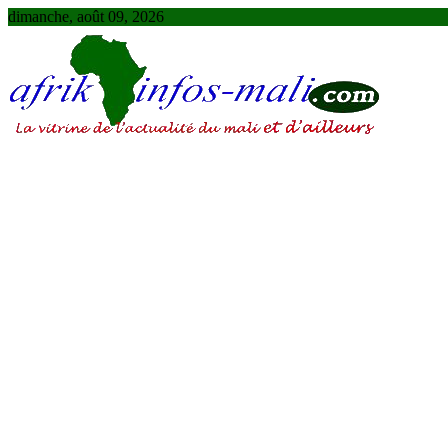
Skip
dimanche, août 09, 2026
to
content
AFRIKINFOS MALI
La vitrine de l'actualité du Mali et d'ailleurs