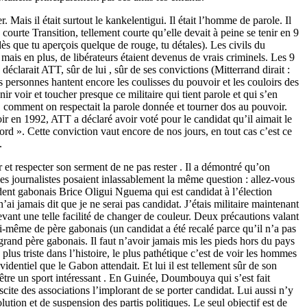
r. Mais il était surtout le kankelentigui. Il était l’homme de parole. Il
courte Transition, tellement courte qu’elle devait à peine se tenir en 9
dès que tu aperçois quelque de rouge, tu détales). Les civils du
is en plus, de libérateurs étaient devenus de vrais criminels. Les 9
déclarait ATT, sûr de lui , sûr de ses convictions (Mitterrand dirait :
ces personnes hantent encore les coulisses du pouvoir et les couloirs des
 voir et toucher presque ce militaire qui tient parole et qui s’en
 comment on respectait la parole donnée et tourner dos au pouvoir.
loir en 1992, ATT a déclaré avoir voté pour le candidat qu’il aimait le
ord ». Cette conviction vaut encore de nos jours, en tout cas c’est ce
.
r et respecter son serment de ne pas rester . Il a démontré qu’on
les journalistes posaient inlassablement la même question : allez-vous
ident gabonais Brice Oligui Nguema qui est candidat à l’élection
n’ai jamais dit que je ne serai pas candidat. J’étais militaire maintenant
evant une telle facilité de changer de couleur. Deux précautions valant
 lui-même de père gabonais (un candidat a été recalé parce qu’il n’a pas
rand père gabonais. Il faut n’avoir jamais mis les pieds hors du pays
plus triste dans l’histoire, le plus pathétique c’est de voir les hommes
identiel que le Gabon attendait. Et lui il est tellement sûr de son
 être un sport intéressant . En Guinée, Doumbouya qui s’est fait
cite des associations l’implorant de se porter candidat. Lui aussi n’y
lution et de suspension des partis politiques. Le seul objectif est de