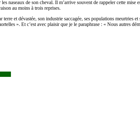
r sur les naseaux de son cheval. Il m’arrive souvent de rappeler cette mi
raison au moins à trois reprises.
rre et dévastée, son industrie saccagée, ses populations meurtries et san
telles ». Et c’est avec plaisir que je le paraphrase : « Nous autres d
Traoré