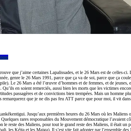
tique
trouve que j’aime certaines Lapalissades, et le 26 Mars est de celles
e année, genre le 26 Mars 1991, parce que ça va de soi, parce que ça coul
pile). Le 26 Mars a été l’œuvre d’hommes et de femmes, et de jeunes, et d’
e. Qu’ils en soient remerciés, aussi bien les morts que les victimes enc
ertitudes passagères et de convictions bien trempées. Mais un homme plus 
remarquerez que je ne dis pas feu ATT parce que pour moi, il vit dans to
nkékentigui. Jusqu’aux premières heures du 26 Mars où les Maliens ont
tre. Quelques rares responsables du Mouvement démocratique l’avaient côt
on le reste des Maliens, pour tout le grand reste des Maliens, il était un p
ali, les Kéita et les Maiga). Il s’est vite fait adopter par l’ensemble de