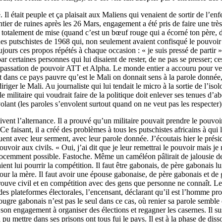
 Il était peuple et ça plaisait aux Maliens qui venaient de sortir de l’enfe
tier de ruines après les 26 Mars, engagement a été pris de faire une très 
pas totalement de mise (quand c’est un bœuf rouge qui a écorné ton père, 
putschistes de 1968 qui, non seulement avaient confisqué le pouvoir ma
jours ces propos répétés à chaque occasion : « je suis pressé de partir » 
 par certaines personnes qui lui disaient de rester, de ne pas se presser; 
 passation de pouvoir ATT et Alpha. Le monde entier a accouru pour venir
dans ce pays pauvre qu’est le Mali on donnait sens à la parole donnée,
riger le Mali. Au journaliste qui lui tendait le micro à la sortie de l’iso
militaire qui voudrait faire de la politique doit enlever ses tenues d’ab
lant (les paroles s’envolent surtout quand on ne veut pas les respecter)
ivent l’alternance. Il a prouvé qu’un militaire pouvait prendre le pouvoi
faisant, il a créé des problèmes à tous les putschistes africains à qui 
ent avec leur serment, avec leur parole donnée. J’écoutais hier le prés
uvoir aux civils. « Oui, j’ai dit que je leur remettrai le pouvoir mais je 
 innocemment possible. Fastoche. Même un caméléon pâlirait de jalousie d
aient lui pourrir la compétition. Il faut être gabonais, de père gabonais
r la mère. Il faut avoir une épouse gabonaise, de père gabonais et de g
trouve civil et en compétition avec des gens que personne ne connaît. Le 
es plateformes électorales, l’encensant, déclarant qu’il est l’homme prov
bougre gabonais n’est pas le seul dans ce cas, où renier sa parole semble
son engagement à organiser des élections et regagner les casernes. Il sus
pu mettre dans ses prisons ont tous fui le pays. Il est à la phase de disso