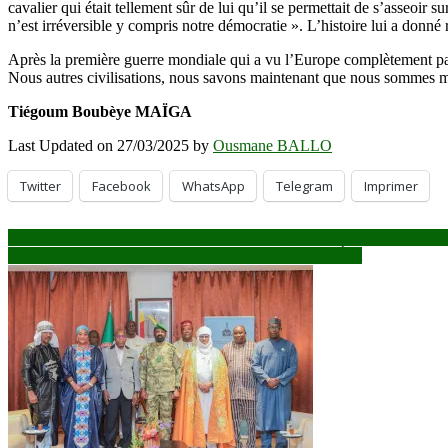
cavalier qui était tellement sûr de lui qu’il se permettait de s’asseoi
n’est irréversible y compris notre démocratie ». L’histoire lui a donné 
Après la première guerre mondiale qui a vu l’Europe complètement par te
Nous autres civilisations, nous savons maintenant que nous sommes mor
Tiégoum Boubèye MAÏGA
Last Updated on 27/03/2025 by
Ousmane BALLO
Twitter
Facebook
WhatsApp
Telegram
Imprimer
Navigation
Retour de Air France au Burkina Faso : Voici la condition d’Ibrahim 
Burkina : Un millier d’engins remis par le Chef de l’État
de
l’article