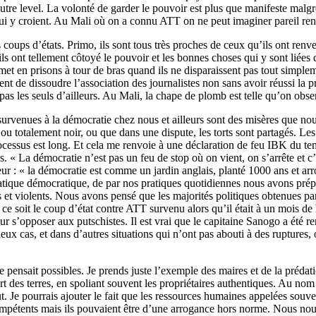
tre level. La volonté de garder le pouvoir est plus que manifeste malgré
qui y croient. Au Mali où on a connu ATT on ne peut imaginer pareil re
es coups d’états. Primo, ils sont tous très proches de ceux qu’ils ont re
ls ont tellement côtoyé le pouvoir et les bonnes choses qui y sont liées q
met en prisons à tour de bras quand ils ne disparaissent pas tout simple
ent de dissoudre l’association des journalistes non sans avoir réussi la 
t pas les seuls d’ailleurs. Au Mali, la chape de plomb est telle qu’on obs
urvenues à la démocratie chez nous et ailleurs sont des misères que no
ou totalement noir, ou que dans une dispute, les torts sont partagés. Le
sus est long. Et cela me renvoie à une déclaration de feu IBK du temps où
 « La démocratie n’est pas un feu de stop où on vient, on s’arrête et c’es
teur : « la démocratie est comme un jardin anglais, planté 1000 ans et arro
atique démocratique, de par nos pratiques quotidiennes nous avons prépar
et violents. Nous avons pensé que les majorités politiques obtenues par 
ce soit le coup d’état contre ATT survenu alors qu’il était à un mois de
 s’opposer aux putschistes. Il est vrai que le capitaine Sanogo a été 
deux cas, et dans d’autres situations qui n’ont pas abouti à des ruptures,
pensait possibles. Je prends juste l’exemple des maires et de la prédat
ert des terres, en spoliant souvent les propriétaires authentiques. Au nom d
out. Je pourrais ajouter le fait que les ressources humaines appelées souve
ompétents mais ils pouvaient être d’une arrogance hors norme. Nous nou