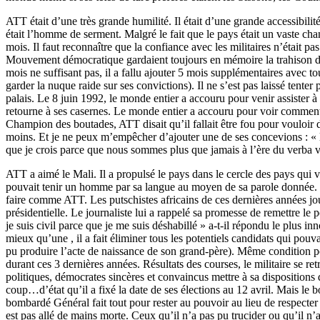
ATT était d’une très grande humilité. Il était d’une grande accessibilité.
était l’homme de serment. Malgré le fait que le pays était un vaste chan
mois. Il faut reconnaître que la confiance avec les militaires n’était 
Mouvement démocratique gardaient toujours en mémoire la trahison des 
mois ne suffisant pas, il a fallu ajouter 5 mois supplémentaires avec tou
garder la nuque raide sur ses convictions). Il ne s’est pas laissé tenter
palais. Le 8 juin 1992, le monde entier a accouru pour venir assister à
retourne à ses casernes. Le monde entier a accouru pour voir comment 
Champion des boutades, ATT disait qu’il fallait être fou pour vouloir di
moins. Et je ne peux m’empêcher d’ajouter une de ses concevions : « le 
que je crois parce que nous sommes plus que jamais à l’ère du verba vo
ATT a aimé le Mali. Il a propulsé le pays dans le cercle des pays qui v
pouvait tenir un homme par sa langue au moyen de sa parole donnée. Ce 
faire comme ATT. Les putschistes africains de ces dernières années jou
présidentielle. Le journaliste lui a rappelé sa promesse de remettre le po
je suis civil parce que je me suis déshabillé » a-t-il répondu le plus
mieux qu’une , il a fait éliminer tous les potentiels candidats qui pouv
pu produire l’acte de naissance de son grand-père). Même condition pou
durant ces 3 dernières années. Résultats des courses, le militaire se re
politiques, démocrates sincères et convaincus mettre à sa dispositions d
coup…d’état qu’il a fixé la date de ses élections au 12 avril. Mais le 
bombardé Général fait tout pour rester au pouvoir au lieu de respecter 
est pas allé de mains morte. Ceux qu’il n’a pas pu trucider ou qu’il n’a 