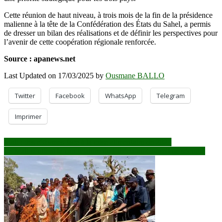
Cette réunion de haut niveau, à trois mois de la fin de la présidence
malienne à la tête de la Confédération des États du Sahel, a permis
de dresser un bilan des réalisations et de définir les perspectives pour
l’avenir de cette coopération régionale renforcée.
Source : apanews.net
Last Updated on 17/03/2025 by
Ousmane BALLO
Twitter
Facebook
WhatsApp
Telegram
Imprimer
Navigation
Mali : des réformes face à la crise alimentaire de 2025
Le Mali soutient la candidature du Libéria au Conseil de sécurité
de
l’article