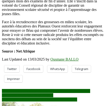
quelques mois des examens de fin d’année. Elle s’inscrit dans la
volonté du Conseil régional de discipline de garantir un
environnement scolaire sécurisé et propice à l’apprentissage des
jeunes filles.
Face à la recrudescence des grossesses en milieu scolaire, les
autorités éducatives des Plateaux Ouest renforcent leur engagement
pour enrayer ce fléau qui compromet l’avenir de nombreuses élèves.
Reste à voir si cette mesure radicale produira les effets escomptés ou
suscitera des débats au sein de la société sur l’équilibre entre
discipline et éducation inclusive.
Source : Net Afrique
Last Updated on 13/03/2025 by
Ousmane BALLO
Twitter
Facebook
WhatsApp
Telegram
Imprimer
Navigation
Côte d’Ivoire : l’ancien chef de la police antidrogue du port
d’Abidjan détournait de la cocaïne
de
Mali : plus 520 migrants refoulés par la Mauritanie
l’article