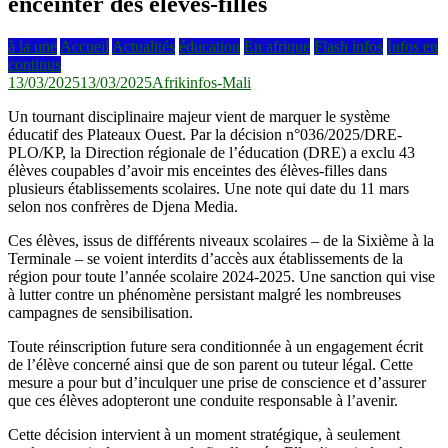
enceinter des élèves-filles
à la une
Accueil
Actualités
éducation
En afrique
Flash infos
Infos en
continus
13/03/2025
13/03/2025
Afrikinfos-Mali
Un tournant disciplinaire majeur vient de marquer le système
éducatif des Plateaux Ouest. Par la décision n°036/2025/DRE-
PLO/KP, la Direction régionale de l’éducation (DRE) a exclu 43
élèves coupables d’avoir mis enceintes des élèves-filles dans
plusieurs établissements scolaires. Une note qui date du 11 mars
selon nos confrères de Djena Media.
Ces élèves, issus de différents niveaux scolaires – de la Sixième à la
Terminale – se voient interdits d’accès aux établissements de la
région pour toute l’année scolaire 2024-2025. Une sanction qui vise
à lutter contre un phénomène persistant malgré les nombreuses
campagnes de sensibilisation.
Toute réinscription future sera conditionnée à un engagement écrit
de l’élève concerné ainsi que de son parent ou tuteur légal. Cette
mesure a pour but d’inculquer une prise de conscience et d’assurer
que ces élèves adopteront une conduite responsable à l’avenir.
Cette décision intervient à un moment stratégique, à seulement