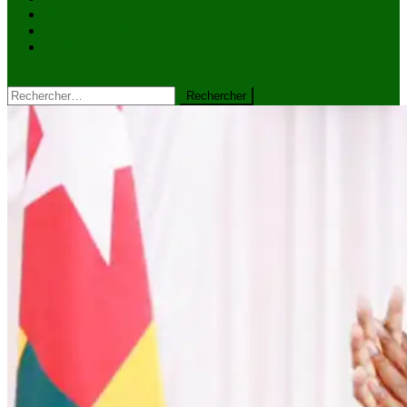
VIDÉOS
Kiosque à journaux
CONTACT
site mode button
Rechercher :