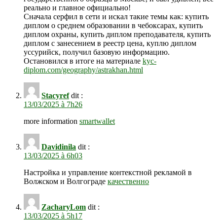
реально и главное официально!
Сначала серфил в сети и искал такие темы как: купить
диплом о среднем образовании в чебоксарах, купить
диплом охраны, купить диплом преподавателя, купить
диплом с занесением в реестр цена, куплю диплом
уссурийск, получил базовую информацию.
Остановился в итоге на материале
kyc-
diplom.com/geography/astrakhan.html
Stacyref
dit :
13/03/2025 à 7h26
more information
smartwallet
Davidinila
dit :
13/03/2025 à 6h03
Настройка и управление контекстной рекламой в
Волжском и Волгограде
качественно
ZacharyLom
dit :
13/03/2025 à 5h17