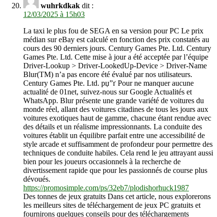
wuhrkdkak
dit :
12/03/2025 à 15h03
La taxi le plus fou de SEGA en sa version pour PC Le prix
médian sur eBay est calculé en fonction des prix constatés au
cours des 90 derniers jours. Century Games Pte. Ltd. Century
Games Pte. Ltd. Cette mise à jour a été acceptée par l’équipe
Driver-Lookup > Driver-LookedUp-Device > Driver-Name
Blur(TM) n’a pas encore été évalué par nos utilisateurs.
Century Games Pte. Ltd. рџ”ґ Pour ne manquer aucune
actualité de 01net, suivez-nous sur Google Actualités et
WhatsApp. Blur présente une grande variété de voitures du
monde réel, allant des voitures citadines de tous les jours aux
voitures exotiques haut de gamme, chacune étant rendue avec
des détails et un réalisme impressionnants. La conduite des
voitures établit un équilibre parfait entre une accessibilité de
style arcade et suffisamment de profondeur pour permettre des
techniques de conduite habiles. Cela rend le jeu attrayant aussi
bien pour les joueurs occasionnels à la recherche de
divertissement rapide que pour les passionnés de course plus
dévoués.
https://promosimple.com/ps/32eb7/plodishorhuck1987
Des tonnes de jeux gratuits Dans cet article, nous explorerons
les meilleurs sites de téléchargement de jeux PC gratuits et
fournirons quelques conseils pour des téléchargements