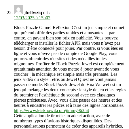
jbrlfwziq
dit :
12/03/2025 à 15h02
Block Puzzle Game! Réflexion C’est un jeu simple et coquet
qui prétend offrir des parties rapides et amusantes… par
contre, en payant bien son prix en publicité. Vous pouvez
télécharger et installer le fichier APK mais vous n’avez pas
besoin d’être connecté pour jouer. Par contre, si vous êtes en
ligne et vous n’avez pas de compte de Google Play, vous
pourrez obtenir des réussites et des médailles toutes
mignonnes. Profiter de Block Puzzle Jewel est complètement
gratuit mais attention de vous mettre à jouer avant de vous
coucher : la mécanique est simple mais très prenante. Les
jeux-vidéo du style Tetris ou Jewel Quest ne vont jamais
passer de mode. Block Puzzle Jewel de Hua Weiwei est un
jeu qui mélange les deux concepts : le style de jeu et les règles
du premier et l’esthétique du second avec ces classiques
pierres précieuses. Avec, vous allez passer des heures et des
heures à encastrer les pièces et à faire des lignes horizontales.
https://www.letsknowit.com/jimmy96354
Cette application de tir mêle arcade et action, avec de
nombreux types d’avions historiques disponibles. Des
personnalisations permettent de créer des appareils hybrides,