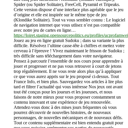
Spider (ou Spider Solitaire), FreeCell, Pyramid et Tripeaks.
Cette version dispose d’une interface plus agréable que le jeu
d’origine et elle est inspirée sur le même type de jeu
(Klondike Solitaire). Tout va vous sembler connu : Le logiciel
de navigation internet que vous utlisez n’est pas compatible
avec notre jeu de cartes en ligne…
https://loiret.staging.opensourcepolitics.eu/profiles/ucprofamwe
Jouez au jeu en ligne gratuit Sudoku ; dans sa variante la plus
difficile. Résolvez l’ultime casse-tête à chiffres et mettez votre
cerveau à l’épreuve ! Vivez maintenant le frisson de Sudoku ;
très difficile sans téléchargement dans votre navigateur.
Pensez à parcourir l’ensemble de nos cours pour apprendre à
jouer et progresser et ne pas vous retrouver à court de jetons
trop régulièrement. Il ne vous reste alors plus qu’à appliquer
ce que vous aurez appris sur le jeu proposé ci-dessus. Tout
France Info, et bien plus. Sauvegardez vos articles à lire plus
tard et filtrer l’actualité qui vous intéresse Nos jeux ont avant
tout été conçus pour les joueurs et les joueuses, et nous
faisons de notre mieux pour vous proposer constamment un
contenu innovant et une expérience de jeu renouvelée.
Attendez-vous donc à des mises jours fréquentes où vous
pourrez découvrir de nouvelles histoires, de nouveaux
personnages, de nouvelles mécaniques et de nouveaux défis.
Tout ce contenu supplémentaire est bien entendu gratuit pour
que vous puissiez agrémenter vos parties de nouveautés