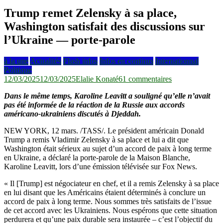
Trump remet Zelensky à sa place,
Washington satisfait des discussions sur
l’Ukraine — porte-parole
à la une
Actualités
Flash infos
Infos en continus
Internationnal
Politique
sur
12/03/2025
12/03/2025
Elalie Konaté
61 commentaires
Trump
Dans le même temps, Karoline Leavitt a souligné qu’elle n’avait
remet
pas été informée de la réaction de la Russie aux accords
Zelensky
américano-ukrainiens discutés à Djeddah.
à
sa
NEW YORK, 12 mars. /TASS/. Le président américain Donald
place,
Trump a remis Vladimir Zelensky à sa place et lui a dit que
Washington
Washington était sérieux au sujet d’un accord de paix à long terme
satisfait
en Ukraine, a déclaré la porte-parole de la Maison Blanche,
des
Karoline Leavitt, lors d’une émission télévisée sur Fox News.
discussions
sur
« Il [Trump] est négociateur en chef, et il a remis Zelensky à sa place
l’Ukraine
en lui disant que les Américains étaient déterminés à conclure un
—
accord de paix à long terme. Nous sommes très satisfaits de l’issue
porte-
de cet accord avec les Ukrainiens. Nous espérons que cette situation
parole
perdurera et qu’une paix durable sera instaurée – c’est l’objectif du