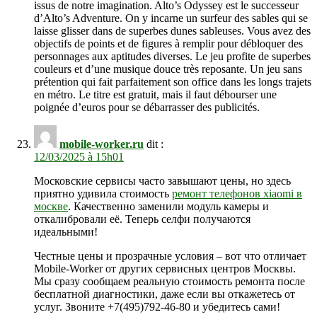
issus de notre imagination. Alto’s Odyssey est le successeur
d’Alto’s Adventure. On y incarne un surfeur des sables qui se
laisse glisser dans de superbes dunes sableuses. Vous avez des
objectifs de points et de figures à remplir pour débloquer des
personnages aux aptitudes diverses. Le jeu profite de superbes
couleurs et d’une musique douce très reposante. Un jeu sans
prétention qui fait parfaitement son office dans les longs trajets
en métro. Le titre est gratuit, mais il faut débourser une
poignée d’euros pour se débarrasser des publicités.
mobile-worker.ru
dit :
12/03/2025 à 15h01
Московские сервисы часто завышают цены, но здесь
приятно удивила стоимость
ремонт телефонов xiaomi в
москве
. Качественно заменили модуль камеры и
откалибровали её. Теперь селфи получаются
идеальными!
Честные цены и прозрачные условия – вот что отличает
Mobile-Worker от других сервисных центров Москвы.
Мы сразу сообщаем реальную стоимость ремонта после
бесплатной диагностики, даже если вы откажетесь от
услуг. Звоните +7(495)792-46-80 и убедитесь сами!