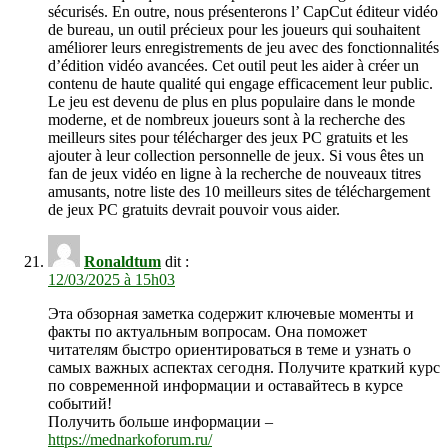
sécurisés. En outre, nous présenterons l’ CapCut éditeur vidéo
de bureau, un outil précieux pour les joueurs qui souhaitent
améliorer leurs enregistrements de jeu avec des fonctionnalités
d’édition vidéo avancées. Cet outil peut les aider à créer un
contenu de haute qualité qui engage efficacement leur public.
Le jeu est devenu de plus en plus populaire dans le monde
moderne, et de nombreux joueurs sont à la recherche des
meilleurs sites pour télécharger des jeux PC gratuits et les
ajouter à leur collection personnelle de jeux. Si vous êtes un
fan de jeux vidéo en ligne à la recherche de nouveaux titres
amusants, notre liste des 10 meilleurs sites de téléchargement
de jeux PC gratuits devrait pouvoir vous aider.
Ronaldtum
dit :
12/03/2025 à 15h03
Эта обзорная заметка содержит ключевые моменты и
факты по актуальным вопросам. Она поможет
читателям быстро ориентироваться в теме и узнать о
самых важных аспектах сегодня. Получите краткий курс
по современной информации и оставайтесь в курсе
событий!
Получить больше информации –
https://mednarkoforum.ru/