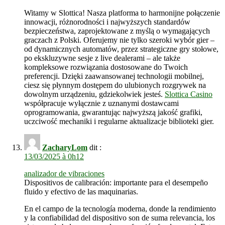
Witamy w Slottica! Nasza platforma to harmonijne połączenie
innowacji, różnorodności i najwyższych standardów
bezpieczeństwa, zaprojektowane z myślą o wymagających
graczach z Polski. Oferujemy nie tylko szeroki wybór gier –
od dynamicznych automatów, przez strategiczne gry stołowe,
po ekskluzywne sesje z live dealerami – ale także
kompleksowe rozwiązania dostosowane do Twoich
preferencji. Dzięki zaawansowanej technologii mobilnej,
ciesz się płynnym dostępem do ulubionych rozgrywek na
dowolnym urządzeniu, gdziekolwiek jesteś.
Slottica Casino
współpracuje wyłącznie z uznanymi dostawcami
oprogramowania, gwarantując najwyższą jakość grafiki,
uczciwość mechaniki i regularne aktualizacje biblioteki gier.
ZacharyLom
dit :
13/03/2025 à 0h12
analizador de vibraciones
Dispositivos de calibración: importante para el desempeño
fluido y efectivo de las maquinarias.
En el campo de la tecnología moderna, donde la rendimiento
y la confiabilidad del dispositivo son de suma relevancia, los