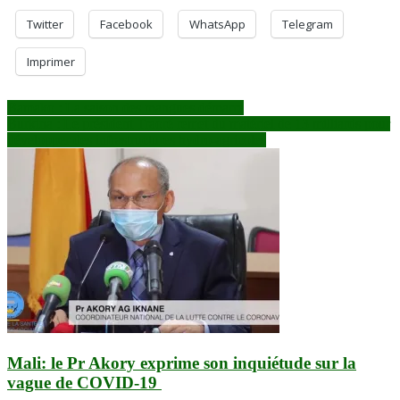
Twitter
Facebook
WhatsApp
Telegram
Imprimer
Navigation
Bamako : La saison des mangues démarre
Burkina : Le président Traoré remet du matériel de 13 milliards pour
de
développer des infrastructures hydro-agricoles
l’article
Mali: le Pr Akory exprime son inquiétude sur la
vague de COVID-19