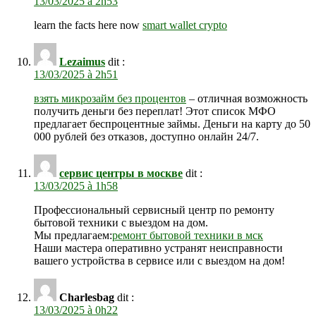
13/03/2025 à 2h53
learn the facts here now
smart wallet crypto
Lezaimus
dit :
13/03/2025 à 2h51
взять микрозайм без процентов
– отличная возможность
получить деньги без переплат! Этот список МФО
предлагает беспроцентные займы. Деньги на карту до 50
000 рублей без отказов, доступно онлайн 24/7.
сервис центры в москве
dit :
13/03/2025 à 1h58
Профессиональный сервисный центр по ремонту
бытовой техники с выездом на дом.
Мы предлагаем:
ремонт бытовой техники в мск
Наши мастера оперативно устранят неисправности
вашего устройства в сервисе или с выездом на дом!
Charlesbag
dit :
13/03/2025 à 0h22