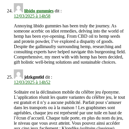
libido gummies
dit :
12/03/2025 à 14h58
Annoying libido gummies has been truly the journey. As
someone acerbic on idiot remedies, delving into the world of
hemp has been eye-opening. From CBD oil to hemp seeds
and protein powder, I’ve explored a disparity of goods.
Despite the gallimaufry surrounding hemp, researching and
consulting experts have helped navigate this burgeoning field.
Comprehensive, my meet with with hemp has been decided,
gift holistic well-being solutions and sustainable choices.
jdzkgmtld
dit :
12/03/2025 à 14h52
Solitaire est la déclinaison mobile du célèbre jeu éponyme.
L’application réunit les quatre variantes du célèbre jeu, le tout
est gratuit et il n’y a aucune publicité. Parfait pour s’amuser
dans les transports ou à la maison ! Les graphismes sont
agréables, chaque jeu est représenté par une tuile en haut de
l’écran d’accueil. Chaque tuile porte, en plus du nom du jeu,
le niveau que vous avez atteint. Vous pouvez ainsi accéder
aux cinq jeux facilement : Klondike (solitaire classique),