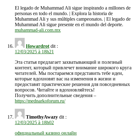
El legado de Muhammad Ali sigue inspirando a millones de
personas en todo el mundo. | Explora la historia de
Muhammad Ali y sus múltiples campeonatos. | El legado de
Muhammad Ali sigue presente en el mundo del deporte.
muhammad-ali.com.mx
Howardrot
dit :
12/03/2025 à 18h21
Эта статья предлагает захватывающий и полезный
контент, который привлечет внимание широкого круга
читателей. Мы постараемся представить тебе идеи,
которые вдохновят вас на изменения в жизни и
предоставят практические решения для повседневных
вопросов. Читайте и вдохновляйтесь!
Получить дополнительные сведения –
https://mednarkoforum.ru/
TimothyAwazy
dit :
12/03/2025 à 18h02
официальный казино онлайн