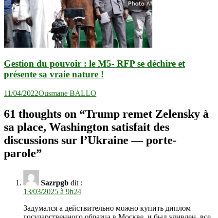
Gestion du pouvoir : le M5- RFP se déchire et
présente sa vraie nature !
11/04/2022
Ousmane BALLO
61 thoughts on “
Trump remet Zelensky à
sa place, Washington satisfait des
discussions sur l’Ukraine — porte-
parole
”
Sazrpgb
dit :
13/03/2025 à 9h24
Задумался а действительно можно купить диплом
государственного образца в Москве, и был удивлен, все