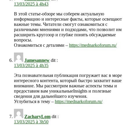
13/03/2025 à 4h43
В этой статье-обзоре мы соберем актуальную
информацию и интересные факты, которые освещают
важные темы. Читатели смогут ознакомиться с
различными мнениями и подходами, что позволит им
расширить кругозор и глубже понять обсуждаемые
вопросы.
Ознакомиться с деталями –
https://mednarkoforum.ru/
Jamesannew
dit :
13/03/2025 à 4h35
Эта познавательная публикация погружает вас в море
интересного контента, который быстро захватит ваше
внимание. Мы рассмотрим важные аспекты темы и
предоставим вам уникальныеInsights и полезные
сведения для дальнейшего изучения.
Углубиться в тему –
https://mednarkoforum.ru/
ZacharyLom
dit :
13/03/2025 à 3h50