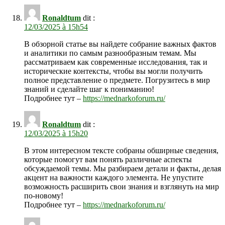
Ronaldtum
dit :
12/03/2025 à 15h54
В обзорной статье вы найдете собрание важных фактов
и аналитики по самым разнообразным темам. Мы
рассматриваем как современные исследования, так и
исторические контексты, чтобы вы могли получить
полное представление о предмете. Погрузитесь в мир
знаний и сделайте шаг к пониманию!
Подробнее тут –
https://mednarkoforum.ru/
Ronaldtum
dit :
12/03/2025 à 15h20
В этом интересном тексте собраны обширные сведения,
которые помогут вам понять различные аспекты
обсуждаемой темы. Мы разбираем детали и факты, делая
акцент на важности каждого элемента. Не упустите
возможность расширить свои знания и взглянуть на мир
по-новому!
Подробнее тут –
https://mednarkoforum.ru/