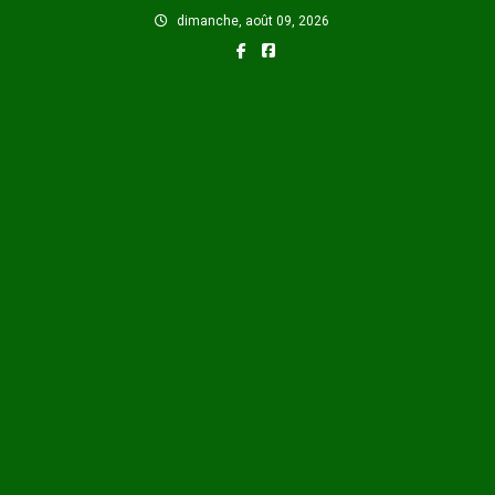
Skip
dimanche, août 09, 2026
to
content