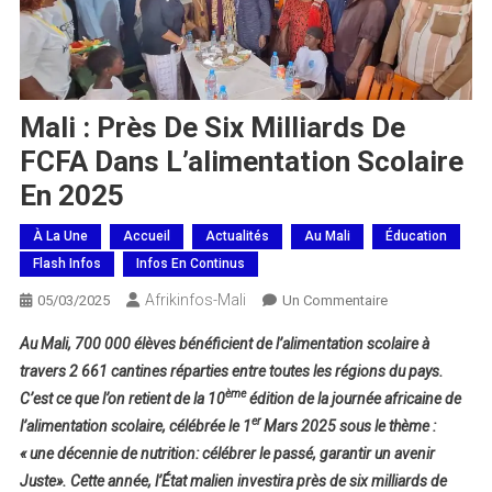
Mali : Près De Six Milliards De
FCFA Dans L’alimentation Scolaire
En 2025
À La Une
Accueil
Actualités
Au Mali
Éducation
Flash Infos
Infos En Continus
Afrikinfos-Mali
Sur
05/03/2025
Un Commentaire
Mali :
Au Mali, 700 000 élèves bénéficient de l’alimentation scolaire à
Près
travers 2 661 cantines réparties entre toutes les régions du pays.
De
ème
C’est ce que l’on retient de la 10
édition de la journée africaine de
Six
er
l’alimentation scolaire, célébrée le 1
Mars 2025 sous le thème :
Milliards
De
« une décennie de nutrition: célébrer le passé, garantir un avenir
FCFA
Juste». Cette année, l’État malien investira près de six milliards de