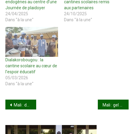
endogènes au centre d’une
cantines scolaires remis
Journée de plaidoyer
aux partenaires
24/04/2025
24/10/2025
Dans "à la une"
Dans "à la une"
Dialakorobougou : la
cantine scolaire au cœur de
l’espoir éducatif
05/03/2026
Dans "à la une"
Navigation
Mali : de l’or brut saisi à Bancoumana
Mali : gel prolongé des avoirs de six jihadistes et rebelles
de
l’article