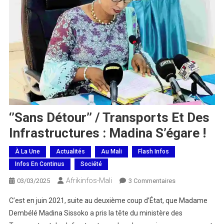
‘’Sans Détour’’ / Transports Et Des
Infrastructures : Madina S’égare !
À La Une
Actualités
Au Mali
Flash Infos
Infos En Continus
Société
Afrikinfos-Mali
Sur
03/03/2025
3 Commentaires
‘’Sans
C’est en juin 2021, suite au deuxième coup d’État, que Madame
Détour’’
Dembélé Madina Sissoko a pris la tête du ministère des
/