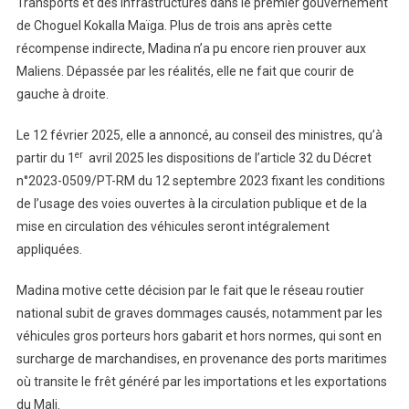
Transports et des Infrastructures dans le premier gouvernement
Transports
de Choguel Kokalla Maïga. Plus de trois ans après cette
Et
Des
récompense indirecte, Madina n’a pu encore rien prouver aux
Infrastructures :
Maliens. Dépassée par les réalités, elle ne fait que courir de
Madina
gauche à droite.
S’égare !
Le 12 février 2025, elle a annoncé, au conseil des ministres, qu’à
er
partir du 1
avril 2025 les dispositions de l’article 32 du Décret
n°2023-0509/PT-RM du 12 septembre 2023 fixant les conditions
de l’usage des voies ouvertes à la circulation publique et de la
mise en circulation des véhicules seront intégralement
appliquées.
Madina motive cette décision par le fait que le réseau routier
national subit de graves dommages causés, notamment par les
véhicules gros porteurs hors gabarit et hors normes, qui sont en
surcharge de marchandises, en provenance des ports maritimes
où transite le frêt généré par les importations et les exportations
du Mali.