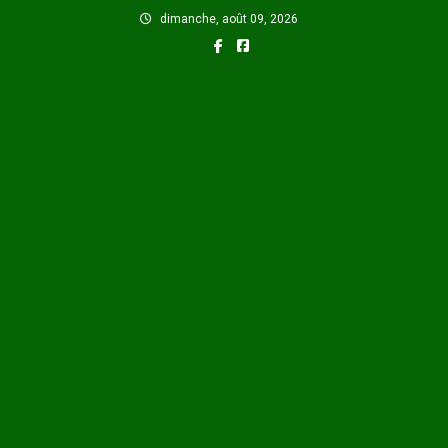
Skip
dimanche, août 09, 2026
to
content