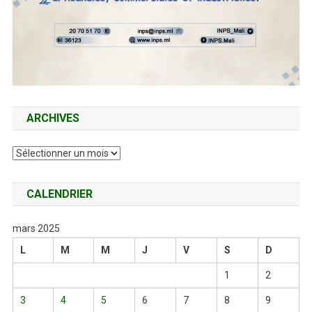
ARCHIVES
Archives
CALENDRIER
mars 2025
L
M
M
J
V
S
D
1
2
3
4
5
6
7
8
9