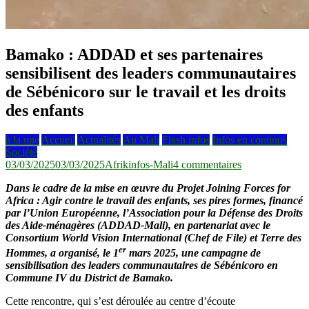
Bamako : ADDAD et ses partenaires
sensibilisent des leaders communautaires
de Sébénicoro sur le travail et les droits
des enfants
à la une
Accueil
Actualités
Au Mali
Flash infos
Infos en continus
Société
sur
03/03/2025
03/03/2025
Afrikinfos-Mali
4 commentaires
Bamako :
Dans le cadre de la mise en œuvre du Projet Joining Forces for
ADDAD
Africa : Agir contre le travail des enfants, ses pires formes, financé
et
par l’Union Européenne, l’Association pour la Défense des Droits
ses
des Aide-ménagères (ADDAD-Mali), en partenariat avec le
partenaires
Consortium World Vision International (Chef de File) et Terre des
sensibilisent
er
des
Hommes, a organisé, le 1
mars 2025, une campagne de
leaders
sensibilisation des leaders communautaires de Sébénicoro en
communautaire
Commune IV du District de Bamako.
de
Sébénicoro
Cette rencontre, qui s’est déroulée au centre d’écoute