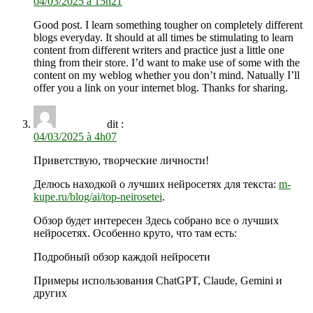
04/03/2025 à 15h21
Good post. I learn something tougher on completely different
blogs everyday. It should at all times be stimulating to learn
content from different writers and practice just a little one
thing from their store. I’d want to make use of some with the
content on my weblog whether you don’t mind. Natually I’ll
offer you a link on your internet blog. Thanks for sharing.
TylerPeN
dit :
04/03/2025 à 4h07
Приветствую, творческие личности!
Делюсь находкой о лучших нейросетях для текста:
m-
kupe.ru/blog/ai/top-neirosetei
.
Обзор будет интересен Здесь собрано все о лучших
нейросетях. Особенно круто, что там есть:
Подробный обзор каждой нейросети
Примеры использования ChatGPT, Claude, Gemini и
других