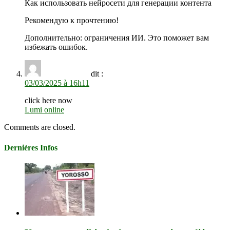
Как использовать нейросети для генерации контента
Рекомендую к прочтению!
Дополнительно: ограничения ИИ. Это поможет вам
избежать ошибок.
JaimeCoemn
dit :
03/03/2025 à 16h11
click here now
Lumi online
Comments are closed.
Dernières Infos