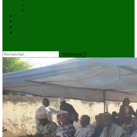
Culture
Faits divers
Sports
VIDÉOS
Kiosque à journaux
CONTACT
site mode button
Rechercher :