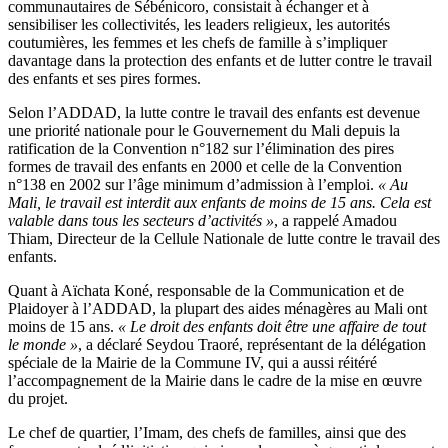
sur
communautaires de Sébénicoro, consistait à échanger et à
le
sensibiliser les collectivités, les leaders religieux, les autorités
travail
coutumières, les femmes et les chefs de famille à s’impliquer
et
davantage dans la protection des enfants et de lutter contre le travail
les
des enfants et ses pires formes.
droits
Selon l’ADDAD, la lutte contre le travail des enfants est devenue
des
une priorité nationale pour le Gouvernement du Mali depuis la
enfants
ratification de la Convention n°182 sur l’élimination des pires
formes de travail des enfants en 2000 et celle de la Convention
n°138 en 2002 sur l’âge minimum d’admission à l’emploi.
« Au
Mali, le travail est interdit aux enfants de moins de 15 ans. Cela est
valable dans tous les secteurs d’activités »
, a rappelé Amadou
Thiam, Directeur de la Cellule Nationale de lutte contre le travail des
enfants.
Quant à Aïchata Koné, responsable de la Communication et de
Plaidoyer à l’ADDAD, la plupart des aides ménagères au Mali ont
moins de 15 ans.
« Le droit des enfants doit être une affaire de tout
le monde »
, a déclaré Seydou Traoré, représentant de la délégation
spéciale de la Mairie de la Commune IV, qui a aussi réitéré
l’accompagnement de la Mairie dans le cadre de la mise en œuvre
du projet.
Le chef de quartier, l’Imam, des chefs de familles, ainsi que des