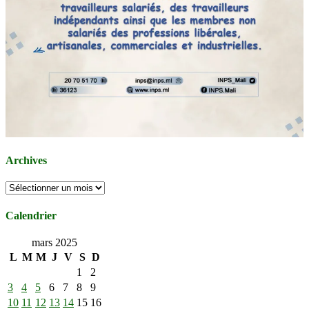
Archives
Archives
Calendrier
mars 2025
L
M
M
J
V
S
D
1
2
3
4
5
6
7
8
9
10
11
12
13
14
15
16