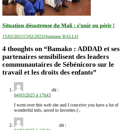
Situation désastreuse du Mali : s’unir ou périr !
15/02/2021
15/02/2021
Ousmane BALLO
4 thoughts on “
Bamako : ADDAD et ses
partenaires sensibilisent des leaders
communautaires de Sébénicoro sur le
travail et les droits des enfants
”
zoritoler imol
dit :
04/03/2025 à 17h43
I went over this web site and I conceive you have a lot of
wonderful info, saved to favorites (:.
Ernie Brengettey
dit :