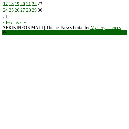
17
18
19
20
21
22
23
24
25
26
27
28
29
30
31
« Fév
Avr »
AFRIKINFOS MALI
|
Theme: News Portal by
Mystery Themes
.