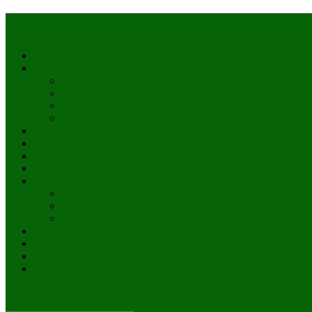
Accueil
Actualités
à la une
Au Mali
En afrique
Internationnal
Brèves
économie
Politique
Santé
Société
éducation
Culture
Faits divers
Sports
VIDÉOS
Kiosque à journaux
CONTACT
site mode button