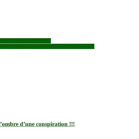
dans le cercle de Macina.
utes les exploitations minières » dans le mandé
 L’ombre d’une conspiration !!!