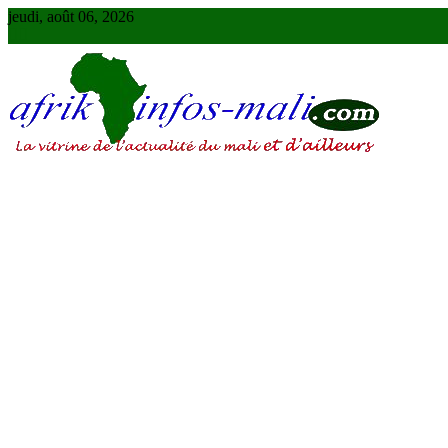
Skip
jeudi, août 06, 2026
to
content
AFRIKINFOS MALI
La vitrine de l'actualité du Mali et d'ailleurs