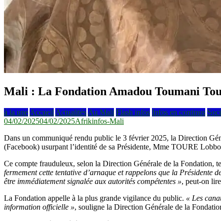
Mali : La Fondation Amadou Toumani Tour
à la une
Accueil
Actualités
Au Mali
Flash infos
Infos en continus
Soci
04/02/2025
04/02/2025
Afrikinfos-Mali
Dans un communiqué rendu public le 3 février 2025, la Direction Gé
(Facebook) usurpant l’identité de sa Présidente, Mme TOURE Lo
Ce compte frauduleux, selon la Direction Générale de la Fondation, te
fermement cette tentative d’arnaque et rappelons que la Président
être immédiatement signalée aux autorités compétentes »
, peut-on li
La Fondation appelle à la plus grande vigilance du public.
« Les cana
information officielle »
, souligne la Direction Générale de la Fondatio