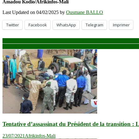
Amadou Kodio/Afrikinfos-Mali
Last Updated on 04/02/2025 by
Ousmane BALLO
Twitter
Facebook
WhatsApp
Telegram
Imprimer
Navigation
Opération “Kolongo Djiguitiugou 1” : Une riposte efficace des FAMa 
Après le drame de Kakoyo, des jeunes demandent la suspension de « to
de
l’article
Tentative d’assassinat du Président de la transition :
23/07/2021
Afrikinfos-Mali