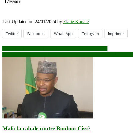
L’Essor
Last Updated on 24/01/2024 by
Elalie Konaté
Twitter
Facebook
WhatsApp
Telegram
Imprimer
Navigation
Budget de l’OMH : Plus de 33 milliards F CFA en 2024
Guinée : le président de la transition élevé au rang de général de corp
de
l’article
Mali: la cabale contre Boubou Cissé