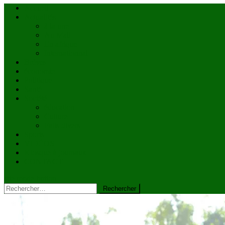
Accueil
Actualités
à la une
Au Mali
En afrique
Internationnal
Brèves
économie
Politique
Santé
Société
éducation
Culture
Faits divers
Sports
VIDÉOS
Kiosque à journaux
CONTACT
site mode button
Rechercher :