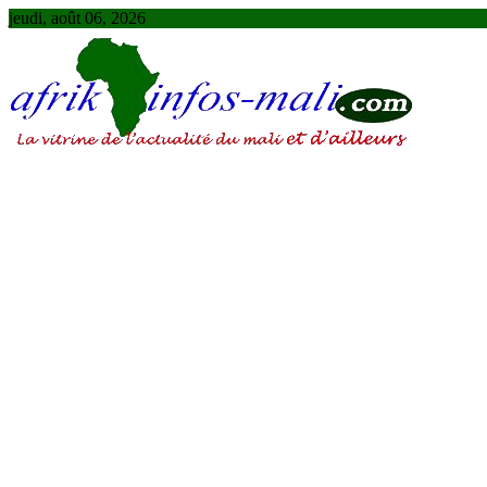
Skip
jeudi, août 06, 2026
to
content
AFRIKINFOS MALI
La vitrine de l'actualité du Mali et d'ailleurs