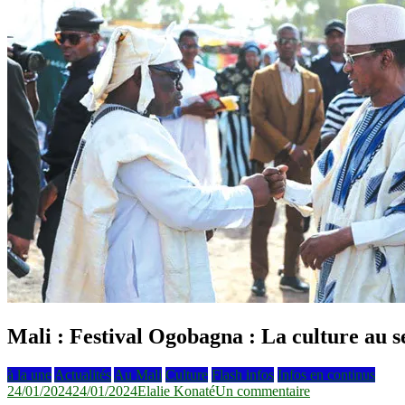
Mali : Festival Ogobagna : La culture au se
à la une
Actualités
Au Mali
Culture
Flash infos
Infos en continus
sur
24/01/2024
24/01/2024
Elalie Konaté
Un commentaire