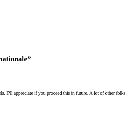
nationale
”
. I?ll appreciate if you proceed this in future. A lot of other folks