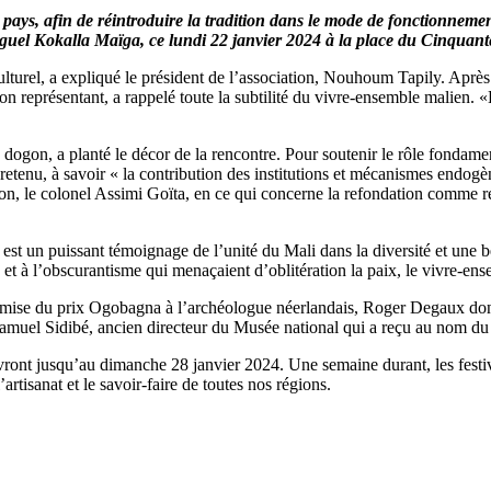
 pays, afin de réintroduire la tradition dans le mode de fonctionneme
guel Kokalla Maïga, ce lundi 22 janvier 2024 à la place du Cinquanten
culturel, a expliqué le président de l’association, Nouhoum Tapily. Aprè
 représentant, a rappelé toute la subtilité du vivre-ensemble malien. «
ogon, a planté le décor de la rencontre. Pour soutenir le rôle fondamen
 retenu, à savoir « la contribution des institutions et mécanismes endo
ion, le colonel Assimi Goïta, en ce qui concerne la refondation comme ré
a est un puissant témoignage de l’unité du Mali dans la diversité et une
 à l’obscurantisme qui menaçaient d’oblitération la paix, le vivre-ensembl
emise du prix Ogobagna à l’archéologue néerlandais, Roger Degaux dont 
 Samuel Sidibé, ancien directeur du Musée national qui a reçu au nom du
ivront jusqu’au dimanche 28 janvier 2024. Une semaine durant, les festiv
artisanat et le savoir-faire de toutes nos régions.