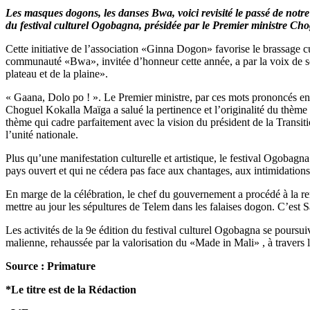
Mali
Les masques dogons, les danses Bwa, voici revisité le passé de notre
:
du festival culturel Ogobagna, présidée par le Premier ministre Cho
Festival
Ogobagna
Cette initiative de l’association «Ginna Dogon» favorise le brassage 
:
communauté «Bwa», invitée d’honneur cette année, a par la voix de son
La
plateau et de la plaine».
culture
au
« Gaana, Dolo po ! ». Le Premier ministre, par ces mots prononcés en d
service
Choguel Kokalla Maïga a salué la pertinence et l’originalité du thème
de
thème qui cadre parfaitement avec la vision du président de la Transit
la
l’unité nationale.
paix
et
Plus qu’une manifestation culturelle et artistique, le festival Ogobagn
de
pays ouvert et qui ne cédera pas face aux chantages, aux intimidations et
l’unité
nationale
En marge de la célébration, le chef du gouvernement a procédé à la r
mettre au jour les sépultures de Telem dans les falaises dogon. C’est
Les activités de la 9e édition du festival culturel Ogobagna se poursu
malienne, rehaussée par la valorisation du «Made in Mali» , à travers l’
Source : Primature
*Le titre est de la Rédaction