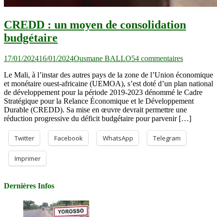
CREDD : un moyen de consolidation
budgétaire
sur
17/01/2024
16/01/2024
Ousmane BALLO
54 commentaires
CREDD
Le Mali, à l’instar des autres pays de la zone de l’Union économique
:
et monétaire ouest-africaine (UEMOA), s’est doté d’un plan national
un
de développement pour la période 2019-2023 dénommé le Cadre
moyen
Stratégique pour la Relance Économique et le Développement
de
Durable (CREDD). Sa mise en œuvre devrait permettre une
consolidat
réduction progressive du déficit budgétaire pour parvenir […]
budgétaire
Twitter
Facebook
WhatsApp
Telegram
Imprimer
Dernières Infos