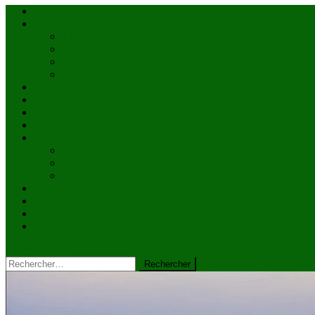
Accueil
Actualités
à la une
Au Mali
En afrique
Internationnal
Brèves
économie
Politique
Santé
Société
éducation
Culture
Faits divers
Sports
VIDÉOS
Kiosque à journaux
CONTACT
site mode button
Rechercher :