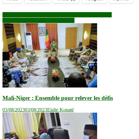
Navigation
Relance économique du Mali: Nos experts ont tout faux
Mali-Algérie: Assimi Goïta à Alger ?
de
l’article
Mali-Niger : Ensemble pour relever les défis
03/08/2023
03/08/2023
Elalie Konaté