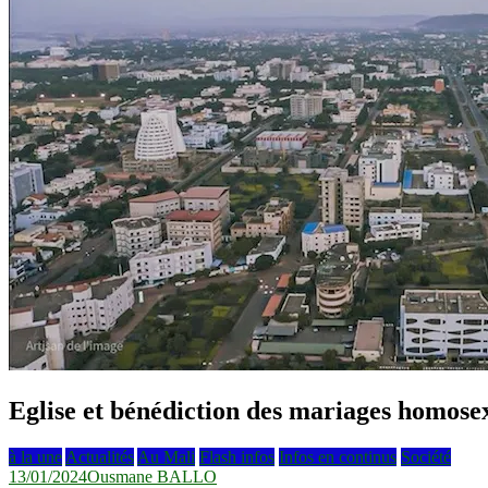
Eglise et bénédiction des mariages homosex
à la une
Actualités
Au Mali
Flash infos
Infos en continus
Société
13/01/2024
Ousmane BALLO