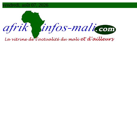
Skip
vendredi, août 07, 2026
to
content
AFRIKINFOS MALI
La vitrine de l'actualité du Mali et d'ailleurs