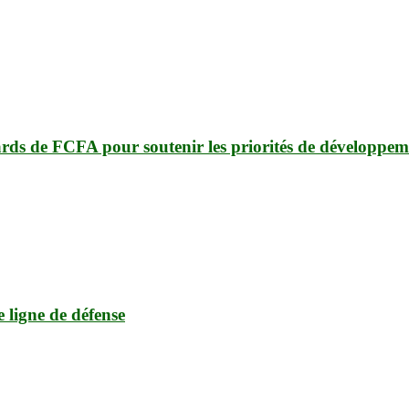
ards de FCFA pour soutenir les priorités de développem
e ligne de défense