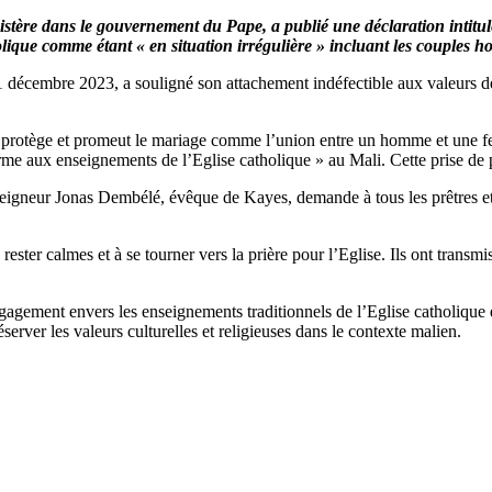
inistère dans le gouvernement du Pape, a publié une déclaration intitu
lique comme étant « en situation irrégulière » incluant les couples h
écembre 2023, a souligné son attachement indéfectible aux valeurs de la
ui protège et promeut le mariage comme l’union entre un homme et une f
rme aux enseignements de l’Eglise catholique » au Mali. Cette prise de 
igneur Jonas Dembélé, évêque de Kayes, demande à tous les prêtres et di
er calmes et à se tourner vers la prière pour l’Eglise. Ils ont transmis l
gagement envers les enseignements traditionnels de l’Eglise catholique e
rver les valeurs culturelles et religieuses dans le contexte malien.