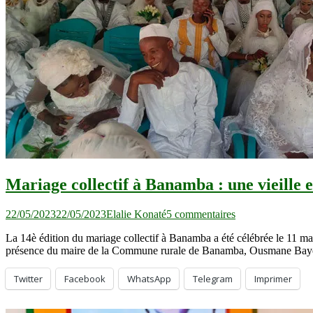
Chine
volent
au
secours
du
Mali
Mariage collectif à Banamba : une vieille e
sur
22/05/2023
22/05/2023
Elalie Konaté
5 commentaires
Mariage
La 14è édition du mariage collectif à Banamba a été célébrée le 11 mai
collectif
présence du maire de la Commune rurale de Banamba, Ousmane Baye 
à
Banamba
:
Twitter
Facebook
WhatsApp
Telegram
Imprimer
une
vieille