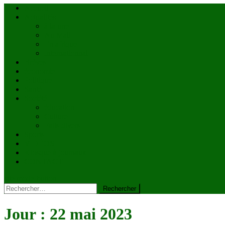
Accueil
Actualités
à la une
Au Mali
En afrique
Internationnal
Brèves
économie
Politique
Santé
Société
éducation
Culture
Faits divers
Sports
VIDÉOS
Kiosque à journaux
CONTACT
site mode button
Rechercher :
Jour :
22 mai 2023