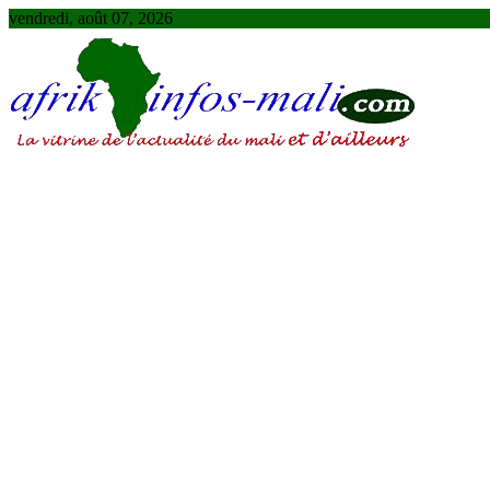
Skip
vendredi, août 07, 2026
to
content
AFRIKINFOS MALI
La vitrine de l'actualité du Mali et d'ailleurs