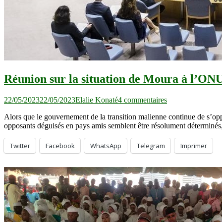
Réunion sur la situation de Moura à l’ONU 
sur
22/05/2023
22/05/2023
Elalie Konaté
4 commentaires
Réunion
Alors que le gouvernement de la transition malienne continue de s’op
sur
opposants déguisés en pays amis semblent être résolument déterminés, pe
la
situation
de
Twitter
Facebook
WhatsApp
Telegram
Imprimer
Moura
à
l’ONU
:
la
Russie
et
la