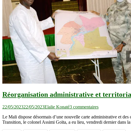
Réorganisation administrative et territoria
sur
22/05/2023
22/05/2023
Elalie Konaté
3 commentaires
Réorganisation
Le Mali dispose désormais d’une nouvelle carte administrative et des c
administrative
Transition, le colonel Assimi Goïta, a eu lieu, vendredi dernier dans 
et
territoriale