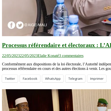
Processus référendaire et électoraux : L’A
sur
22/05/2023
22/05/2023
Elalie Konaté
3 commentaires
Processus
Conformément aux dispositions de la loi électorale, l’Autorité indépend
référendaire
processus référendaire en cours et des autres élections à venir. Les g
et
électoraux
:
Twitter
Facebook
WhatsApp
Telegram
Imprimer
L’AIGE
peut
compter
sur
l’expertise
de
l’administration