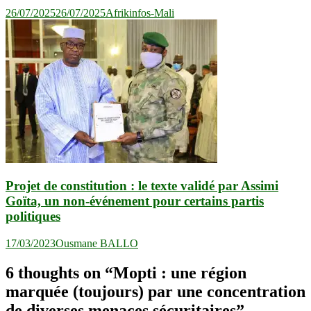
26/07/2025
26/07/2025
Afrikinfos-Mali
Projet de constitution : le texte validé par Assimi
Goïta, un non-événement pour certains partis
politiques
17/03/2023
Ousmane BALLO
6 thoughts on “
Mopti : une région
marquée (toujours) par une concentration
de diverses menaces sécuritaires
”