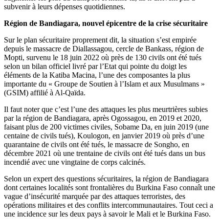
subvenir à leurs dépenses quotidiennes.
Région de Bandiagara, nouvel épicentre de la crise sécuritaire
Sur le plan sécuritaire proprement dit, la situation s’est empirée
depuis le massacre de Diallassagou, cercle de Bankass, région de
Mopti, survenu le 18 juin 2022 où près de 130 civils ont été tués
selon un bilan officiel livré par l’Etat qui pointe du doigt les
éléments de la Katiba Macina, l’une des composantes la plus
importante du « Groupe de Soutien à l’Islam et aux Musulmans »
(GSIM) affilié à Al-Qaïda.
Il faut noter que c’est l’une des attaques les plus meurtrières subies
par la région de Bandiagara, après Ogossagou, en 2019 et 2020,
faisant plus de 200 victimes civiles, Sobame Da, en juin 2019 (une
centaine de civils tués), Koulogon, en janvier 2019 où près d’une
quarantaine de civils ont été tués, le massacre de Songho, en
décembre 2021 où une trentaine de civils ont été tués dans un bus
incendié avec une vingtaine de corps calcinés.
Selon un expert des questions sécuritaires, la région de Bandiagara
dont certaines localités sont frontalières du Burkina Faso connaît une
vague d’insécurité marquée par des attaques terroristes, des
opérations militaires et des conflits intercommunautaires. Tout ceci a
une incidence sur les deux pays à savoir le Mali et le Burkina Faso.