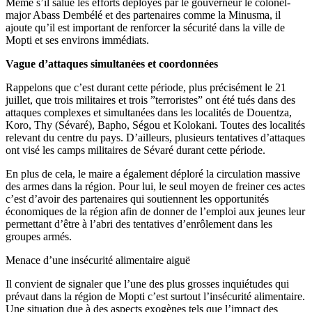
Même s’il salue les efforts déployés par le gouverneur le colonel-
major Abass Dembélé et des partenaires comme la Minusma, il
ajoute qu’il est important de renforcer la sécurité dans la ville de
Mopti et ses environs immédiats.
Vague d’attaques simultanées et coordonnées
Rappelons que c’est durant cette période, plus précisément le 21
juillet, que trois militaires et trois ”terroristes” ont été tués dans des
attaques complexes et simultanées dans les localités de Douentza,
Koro, Thy (Sévaré), Bapho, Ségou et Kolokani. Toutes des localités
relevant du centre du pays. D’ailleurs, plusieurs tentatives d’attaques
ont visé les camps militaires de Sévaré durant cette période.
En plus de cela, le maire a également déploré la circulation massive
des armes dans la région. Pour lui, le seul moyen de freiner ces actes
c’est d’avoir des partenaires qui soutiennent les opportunités
économiques de la région afin de donner de l’emploi aux jeunes leur
permettant d’être à l’abri des tentatives d’enrôlement dans les
groupes armés.
Menace d’une insécurité alimentaire aiguë
Il convient de signaler que l’une des plus grosses inquiétudes qui
prévaut dans la région de Mopti c’est surtout l’insécurité alimentaire.
Une situation due à des aspects exogènes tels que l’impact des