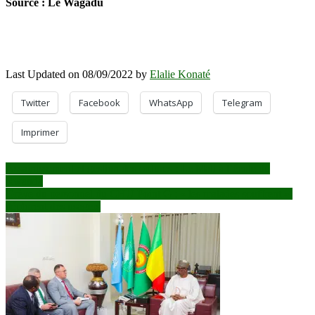
Source : Le Wagadu
Last Updated on 08/09/2022 by
Elalie Konaté
Twitter
Facebook
WhatsApp
Telegram
Imprimer
Navigation
Assainissement et gestion des ordures : Le Mali à l’école du
Rwanda
de
Grève du personnel du CHU Point G : « les malades souffrent »,
l’article
déplorent des usagers