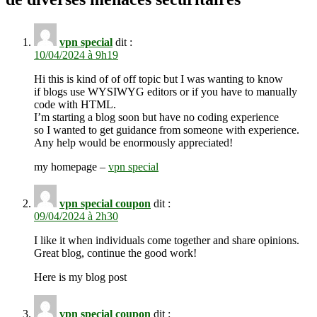
vpn special
dit :
10/04/2024 à 9h19
Hi this is kind of of off topic but I was wanting to know
if blogs use WYSIWYG editors or if you have to manually
code with HTML.
I’m starting a blog soon but have no coding experience
so I wanted to get guidance from someone with experience.
Any help would be enormously appreciated!
my homepage –
vpn special
vpn special coupon
dit :
09/04/2024 à 2h30
I like it when individuals come together and share opinions.
Great blog, continue the good work!
Here is my blog post
vpn special coupon
dit :