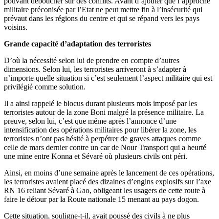
pouvant déboucher sur des conflits. Avant d’ajouter que l’approche
militaire préconisée par l’Etat ne peut mettre fin à l’insécurité qui
prévaut dans les régions du centre et qui se répand vers les pays
voisins.
Grande capacité d’adaptation des terroristes
D’où la nécessité selon lui de prendre en compte d’autres
dimensions. Selon lui, les terroristes arriveront à s’adapter à
n’importe quelle situation si c’est seulement l’aspect militaire qui est
privilégié comme solution.
Il a ainsi rappelé le blocus durant plusieurs mois imposé par les
terroristes autour de la zone Boni malgré la présence militaire. La
preuve, selon lui, c’est que même après l’annonce d’une
intensification des opérations militaires pour libérer la zone, les
terroristes n’ont pas hésité à perpétrer de graves attaques comme
celle de mars dernier contre un car de Nour Transport qui a heurté
une mine entre Konna et Sévaré où plusieurs civils ont péri.
Ainsi, en moins d’une semaine après le lancement de ces opérations,
les terroristes avaient placé des dizaines d’engins explosifs sur l’axe
RN 16 reliant Sévaré à Gao, obligeant les usagers de cette route à
faire le détour par la Route nationale 15 menant au pays dogon.
Cette situation, souligne-t-il, avait poussé des civils à ne plus