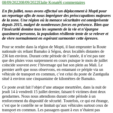
sur
08/09/2022
08/09/2022
Elalie Konaté
6 commentaires
Mopti
En fin juillet, nous avons effectué un déplacement à Mopti pour
:
un reportage afin de nous imprégner des préoccupations majeures
une
de la zone. Une région où la menace sécuritaire est omniprésente
région
depuis 2015, malgré de nombreuses forces en présence. Bien que
marquée
l’insécurité domine tous les segments de la vie et n’épargne
(toujours)
quasiment personne, la population résiliente tente de se relever et
par
de vivre normalement en espérant surmonter cette épreuve.
une
concentration
Pour se rendre dans la région de Mopti, il faut emprunter la Route
de
nationale six reliant Bamako à Ségou, deux localités distantes de
diverses
236 km environ. Durant cette période de l’année, il n’est pas rare
menaces
que des pluies vous surprennent en cours puisque le mois de juillet
sécuritaires
coïncide souvent avec l’hivernage qui bat son plein au Mali. Le
premier arrêt que nous observons, en entamant ce périple via un
véhicule de transport en commun, c’est celui du poste de Zantiguila
situé à environ une cinquantaine de kilomètres de Bamako.
Ce poste avait fait l’objet d’une attaque meurtrière, dans la nuit de
jeudi 14 à vendredi 15 juillet dernier, faisant 6 victimes dont deux
gendarmes. Nous nous attendions durant cette période à un
renforcement du dispositif de sécurité. Toutefois, ce qui est étrange,
c’est que le contrôle ne se limitait qu’aux véhicules surtout ceux de
transport en commun. Les passagers quant à eux n’étaient pas