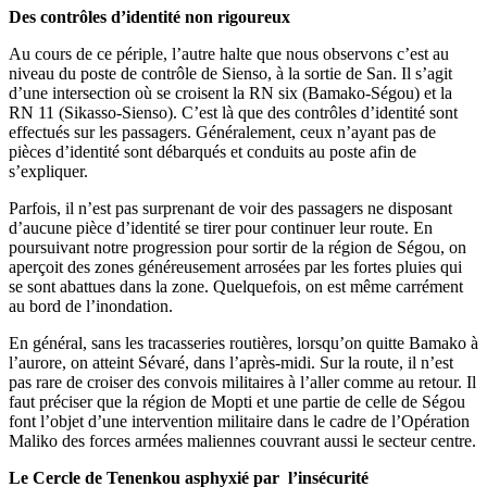
Des contrôles d’identité non rigoureux
Au cours de ce périple, l’autre halte que nous observons c’est au
niveau du poste de contrôle de Sienso, à la sortie de San. Il s’agit
d’une intersection où se croisent la RN six (Bamako-Ségou) et la
RN 11 (Sikasso-Sienso). C’est là que des contrôles d’identité sont
effectués sur les passagers. Généralement, ceux n’ayant pas de
pièces d’identité sont débarqués et conduits au poste afin de
s’expliquer.
Parfois, il n’est pas surprenant de voir des passagers ne disposant
d’aucune pièce d’identité se tirer pour continuer leur route. En
poursuivant notre progression pour sortir de la région de Ségou, on
aperçoit des zones généreusement arrosées par les fortes pluies qui
se sont abattues dans la zone. Quelquefois, on est même carrément
au bord de l’inondation.
En général, sans les tracasseries routières, lorsqu’on quitte Bamako à
l’aurore, on atteint Sévaré, dans l’après-midi. Sur la route, il n’est
pas rare de croiser des convois militaires à l’aller comme au retour. Il
faut préciser que la région de Mopti et une partie de celle de Ségou
font l’objet d’une intervention militaire dans le cadre de l’Opération
Maliko des forces armées maliennes couvrant aussi le secteur centre.
Le Cercle de Tenenkou asphyxié par l’insécurité