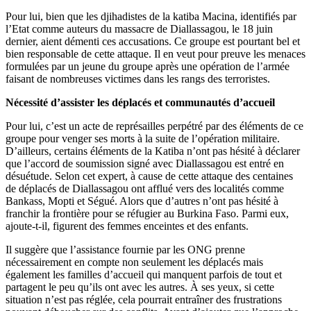
Pour lui, bien que les djihadistes de la katiba Macina, identifiés par
l’Etat comme auteurs du massacre de Diallassagou, le 18 juin
dernier, aient démenti ces accusations. Ce groupe est pourtant bel et
bien responsable de cette attaque. Il en veut pour preuve les menaces
formulées par un jeune du groupe après une opération de l’armée
faisant de nombreuses victimes dans les rangs des terroristes.
Nécessité d’assister les déplacés et communautés d’accueil
Pour lui, c’est un acte de représailles perpétré par des éléments de ce
groupe pour venger ses morts à la suite de l’opération militaire.
D’ailleurs, certains éléments de la Katiba n’ont pas hésité à déclarer
que l’accord de soumission signé avec Diallassagou est entré en
désuétude. Selon cet expert, à cause de cette attaque des centaines
de déplacés de Diallassagou ont afflué vers des localités comme
Bankass, Mopti et Ségué. Alors que d’autres n’ont pas hésité à
franchir la frontière pour se réfugier au Burkina Faso. Parmi eux,
ajoute-t-il, figurent des femmes enceintes et des enfants.
Il suggère que l’assistance fournie par les ONG prenne
nécessairement en compte non seulement les déplacés mais
également les familles d’accueil qui manquent parfois de tout et
partagent le peu qu’ils ont avec les autres. À ses yeux, si cette
situation n’est pas réglée, cela pourrait entraîner des frustrations