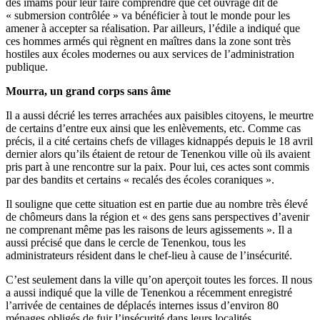
des imams pour leur faire comprendre que cet ouvrage dit de
« submersion contrôlée » va bénéficier à tout le monde pour les
amener à accepter sa réalisation. Par ailleurs, l’édile a indiqué que
ces hommes armés qui règnent en maîtres dans la zone sont très
hostiles aux écoles modernes ou aux services de l’administration
publique.
Mourra, un grand corps sans âme
Il a aussi décrié les terres arrachées aux paisibles citoyens, le meurtre
de certains d’entre eux ainsi que les enlèvements, etc. Comme cas
précis, il a cité certains chefs de villages kidnappés depuis le 18 avril
dernier alors qu’ils étaient de retour de Tenenkou ville où ils avaient
pris part à une rencontre sur la paix. Pour lui, ces actes sont commis
par des bandits et certains « recalés des écoles coraniques ».
Il souligne que cette situation est en partie due au nombre très élevé
de chômeurs dans la région et « des gens sans perspectives d’avenir
ne comprenant même pas les raisons de leurs agissements ». Il a
aussi précisé que dans le cercle de Tenenkou, tous les
administrateurs résident dans le chef-lieu à cause de l’insécurité.
C’est seulement dans la ville qu’on aperçoit toutes les forces. Il nous
a aussi indiqué que la ville de Tenenkou a récemment enregistré
l’arrivée de centaines de déplacés internes issus d’environ 80
ménages obligés de fuir l’insécurité dans leurs localités.