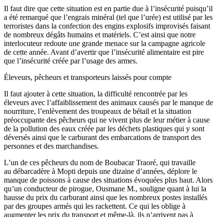
Il faut dire que cette situation est en partie due à l’insécurité puisqu’il
a été remarqué que l’engrais minéral (tel que l’urée) est utilisé par les
terroristes dans la confection des engins explosifs improvisés faisant
de nombreux dégâts humains et matériels. C’est ainsi que notre
interlocuteur redoute une grande menace sur la campagne agricole
de cette année. Avant d’avertir que l’insécurité alimentaire est pire
que l’insécurité créée par l’usage des armes.
Éleveurs, pêcheurs et transporteurs laissés pour compte
Il faut ajouter à cette situation, la difficulté rencontrée par les
éleveurs avec l’affaiblissement des animaux causés par le manque de
nourriture, l’enlèvement des troupeaux de bétail et la situation
préoccupante des pêcheurs qui ne vivent plus de leur métier à cause
de la pollution des eaux créée par les déchets plastiques qui y sont
déversés ainsi que le carburant des embarcations de transport des
personnes et des marchandises.
L’un de ces pêcheurs du nom de Boubacar Traoré, qui travaille
au débarcadère à Mopti depuis une dizaine d’années, déplore le
manque de poissons à cause des situations évoquées plus haut. Alors
qu’un conducteur de pirogue, Ousmane M., souligne quant à lui la
hausse du prix du carburant ainsi que les nombreux postes installés
par des groupes armés qui les rackettent. Ce qui les oblige à
augmenter les prix du transport et même-là, ils n’arrivent pas à