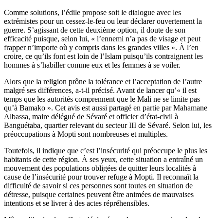
Comme solutions, l’édile propose soit le dialogue avec les
extrémistes pour un cessez-le-feu ou leur déclarer ouvertement la
guerre. S’agissant de cette deuxième option, il doute de son
efficacité puisque, selon lui, « l’ennemi n’a pas de visage et peut
frapper n’importe où y compris dans les grandes villes ». À l’en
croire, ce qu’ils font est loin de l’Islam puisqu’ils contraignent les
hommes à s’habiller comme eux et les femmes à se voiler.
Alors que la religion prône la tolérance et l’acceptation de l’autre
malgré ses différences, a-t-il précisé. Avant de lancer qu’« il est
temps que les autorités comprennent que le Mali ne se limite pas
qu’à Bamako ». Cet avis est aussi partagé en partie par Mahamane
Albassa, maire délégué de Sévaré et officier d’état-civil à
Banguétaba, quartier relevant du secteur III de Sévaré. Selon lui, les
préoccupations à Mopti sont nombreuses et multiples.
Toutefois, il indique que c’est l’insécurité qui préoccupe le plus les
habitants de cette région. À ses yeux, cette situation a entraîné un
mouvement des populations obligées de quitter leurs localités à
cause de l’insécurité pour trouver refuge à Mopti. Il reconnaît la
difficulté de savoir si ces personnes sont toutes en situation de
détresse, puisque certaines peuvent être animées de mauvaises
intentions et se livrer à des actes répréhensibles.