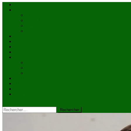
Accueil
Actualités
à la une
Au Mali
En afrique
Internationnal
Brèves
économie
Politique
Santé
Société
éducation
Culture
Faits divers
Sports
VIDÉOS
Kiosque à journaux
CONTACT
site mode button
Rechercher :