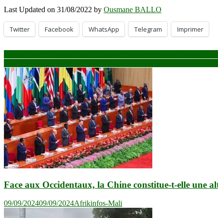
Last Updated on 31/08/2022 by
Ousmane BALLO
Twitter
Facebook
WhatsApp
Telegram
Imprimer
Navigation
Banamba : des forains dépouillés par des braqueurs entre Diatroubo
Société de recherche et d’exploitation des ressources minérales du Mal
de
l’article
Face aux Occidentaux, la Chine constitue-t-elle une al
09/09/2024
09/09/2024
Afrikinfos-Mali