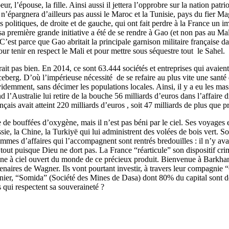
eur, l’épouse, la fille. Ainsi aussi il jettera l’opprobre sur la nation patr
l n’épargnera d’ailleurs pas aussi le Maroc et la Tunisie, pays du fier 
is politiques, de droite et de gauche, qui ont fait perdre à la France 
a première grande initiative a été de se rendre à Gao (et non pas au Mal
. C’est parce que Gao abritait la principale garnison militaire française
pour tenir en respect le Mali et pour mettre sous séquestre tout le Sahel.
it pas bien. En 2014, ce sont 63.444 sociétés et entreprises qui avaient
l’iceberg. D’où l’impérieuse nécessité de se refaire au plus vite une san
évidemment, sans décimer les populations locales. Ainsi, il y a eu les 
d l’Australie lui retire de la bouche 56 milliards d’euros dans l’affair
çais avait atteint 220 milliards d’euros , soit 47 milliards de plus que p
e de bouffées d’oxygène, mais il n’est pas béni par le ciel. Ses voyages
ssie, la Chine, la Turkiyë qui lui administrent des volées de bois vert. So
hommes d’affaires qui l’accompagnent sont rentrés bredouilles : il n’y ava
 tout puisque Dieu ne dort pas. La France “réarticule” son dispositif c
mine à ciel ouvert du monde de ce précieux produit. Bienvenue à Barkhan
cenaires de Wagner. Ils vont pourtant investir, à travers leur compagn
ier, “Somida” (Société des Mines de Dasa) dont 80% du capital sont dé
 qui respectent sa souveraineté ?