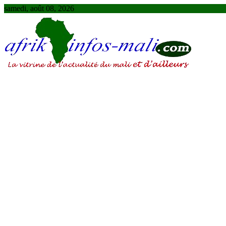
Skip
samedi, août 08, 2026
to
content
AFRIKINFOS MALI
La vitrine de l'actualité du Mali et d'ailleurs