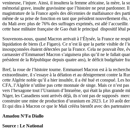
venineuse, l’injure. Ainsi, il insultera la femme africaine, la mère, la so
mémorial grave, insulte gravissime que l’histoire ne peut pardonner. I
magistrature de la France après des décennies de malfaisance des part
même de sa prise de fonction en tant que président nouvellement élu, s
du Mali avec plus de 76% des suffrages exprimés, est allé l’accueillir
cette base militaire française de Gao était le principal dispositif létal 
Souvenons-nous, quand Macron arrivait à l’Élysée, la France ne respira
liquidation de biens (Le Figaro). Ce n’est là que la partie visible de 
insoupçonnées étaient détectées par la France. Cela ne pouvait être, 
carnassier d’Emmanuel Macron s’aiguisera plus qu’il ne le fallait quan
président de la République depuis quatre ans), le déficit budgétaire fran
Bref, la roue de l’histoire tourne. Emmanuel Macron est à la recherch
extraordinaire, il s’essaye à la délation et au dénigrement contre la Ru
cette Algérie noble qu’il a hier insultée, il a été hué et conspué. Les 
CFA, l’Algérie n’utilise pas cette monnaie de singe. Mais ce n’est pas
vers l’hexagone tout l’Uranium d’Imrarène, qui était la plus grande 
Niger, les Canadiens sont arrivés déjà, ils n’ont pas de supposés mer
construire une mine de production d’uranium en 2023. Le 10 août dern
Et qui dira à Macron ce que le Mali crééra bientôt avec des partenaires
Amadou N’Fa Diallo
Source : Le National