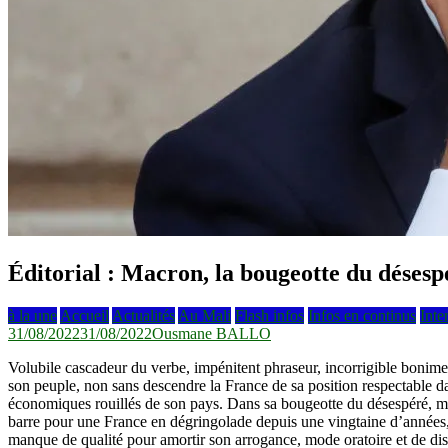
Éditorial : Macron, la bougeotte du désesp
à la une
Accueil
Actualités
Au Mali
Flash infos
Infos en continus
Inte
31/08/2022
31/08/2022
Ousmane BALLO
Volubile cascadeur du verbe, impénitent phraseur, incorrigible bonimen
son peuple, non sans descendre la France de sa position respectable da
économiques rouillés de son pays. Dans sa bougeotte du désespéré, mal
barre pour une France en dégringolade depuis une vingtaine d’années, il 
manque de qualité pour amortir son arrogance, mode oratoire et de discu