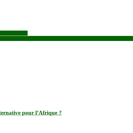
ugou et N’ganou
i : Le pays renforce son arsenal pour tirer le maximum de profit de ses
ternative pour l’Afrique ?