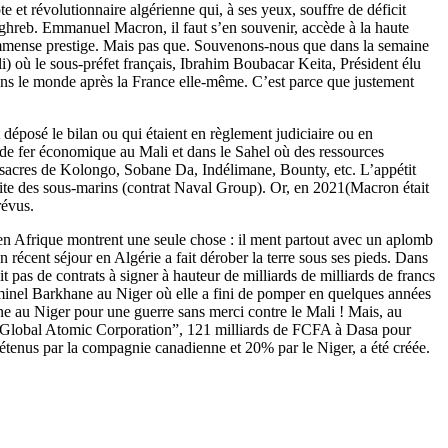
iote et révolutionnaire algérienne qui, à ses yeux, souffre de déficit
Maghreb. Emmanuel Macron, il faut s’en souvenir, accède à la haute
un immense prestige. Mais pas que. Souvenons-nous que dans la semaine
i) où le sous-préfet français, Ibrahim Boubacar Keita, Président élu
 dans le monde après la France elle-même. C’est parce que justement
 déposé le bilan ou qui étaient en règlement judiciaire ou en
té de fer économique au Mali et dans le Sahel où des ressources
massacres de Kolongo, Sobane Da, Indélimane, Bounty, etc. L’appétit
e dite des sous-marins (contrat Naval Group). Or, en 2021(Macron était
révus.
 en Afrique montrent une seule chose : il ment partout avec un aplomb
n récent séjour en Algérie a fait dérober la terre sous ses pieds. Dans
it pas de contrats à signer à hauteur de milliards de milliards de francs
riminel Barkhane au Niger où elle a fini de pomper en quelques années
e au Niger pour une guerre sans merci contre le Mali ! Mais, au
ie “Global Atomic Corporation”, 121 milliards de FCFA à Dasa pour
tenus par la compagnie canadienne et 20% par le Niger, a été créée.