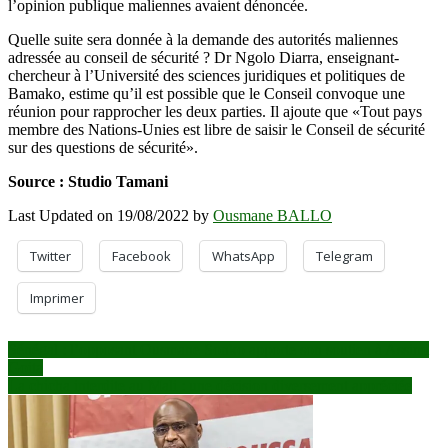
l’opinion publique maliennes avaient dénoncée.
Quelle suite sera donnée à la demande des autorités maliennes
adressée au conseil de sécurité ? Dr Ngolo Diarra, enseignant-
chercheur à l’Université des sciences juridiques et politiques de
Bamako, estime qu’il est possible que le Conseil convoque une
réunion pour rapprocher les deux parties. Il ajoute que «Tout pays
membre des Nations-Unies est libre de saisir le Conseil de sécurité
sur des questions de sécurité».
Source : Studio Tamani
Last Updated on 19/08/2022 by
Ousmane BALLO
Twitter
Facebook
WhatsApp
Telegram
Imprimer
Navigation
Sénégal : l’opposant Ousmane Sonko apporte son soutien à Assimi
Goita
de
La chicha interdite au Mali : une décision diversement appréciée
l’article