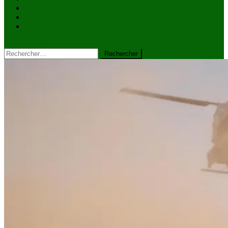
VIDÉOS
Kiosque à journaux
CONTACT
site mode button
Rechercher :