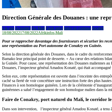
Direction Générale des Douanes : une rep
à la une
Actualités
Au Mali
Flash infos
Infos en continus
Société
18/08/2022
17/08/2022
Afrikinfos-Mali
Pour se rapprocher davantage des fournisseurs et sécuriser les recett
une représentation au Port autonome de Conakry en Guinée.
Selon la direction générale des Douanes, dans le cadre du renforcemen
Bamako leur principal point de desserte. « Au cœur des relations bilaté
la Guinée. Pour cause, une représentation des Douanes maliennes au Po
Douanes, l’inspecteur général Amadou Konaté, qui était accompagné à
Selon eux, cette représentation est ouverte dans l’enceinte des entrep
caché sa fierté de voir concrétiser une instruction forte des plus haut
Finances à son homologue guinéen. Lors de la cérémonie d’inauguratio
guinéennes a salué l’engagement de son homologue malien dans la mise 
Faire de Conakry, port naturel du Mali, le corridor le
Dans son intervention, l’inspecteur général Amadou Konaté, a tenu à 