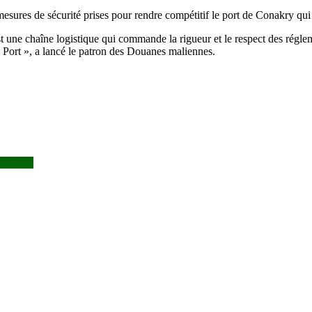
s mesures de sécurité prises pour rendre compétitif le port de Conakry qu
 une chaîne logistique qui commande la rigueur et le respect des régleme
 Port », a lancé le patron des Douanes maliennes.
ns F CFA