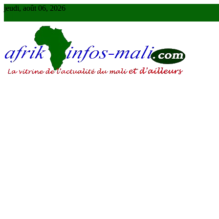
Skip
jeudi, août 06, 2026
to
content
AFRIKINFOS MALI
La vitrine de l'actualité du Mali et d'ailleurs