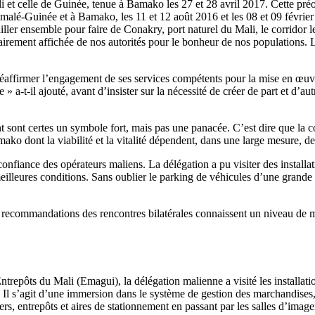
t celle de Guinée, tenue à Bamako les 27 et 28 avril 2017. Cette préoc
rémalé-Guinée et à Bamako, les 11 et 12 août 2016 et les 08 et 09 févri
vailler ensemble pour faire de Conakry, port naturel du Mali, le corridor
 clairement affichée de nos autorités pour le bonheur de nos populations
éaffirmer l’engagement de ses services compétents pour la mise en œuvr
a-t-il ajouté, avant d’insister sur la nécessité de créer de part et d’aut
nt sont certes un symbole fort, mais pas une panacée. C’est dire que la co
 dont la viabilité et la vitalité dépendent, dans une large mesure, de
 confiance des opérateurs maliens. La délégation a pu visiter des instal
eilleures conditions. Sans oublier le parking de véhicules d’une grande 
ecommandations des rencontres bilatérales connaissent un niveau de mise
repôts du Mali (Emagui), la délégation malienne a visité les installatio
. Il s’agit d’une immersion dans le système de gestion des marchandises,
s, entrepôts et aires de stationnement en passant par les salles d’image