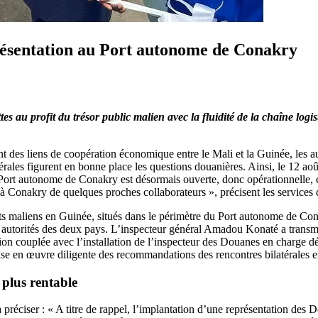
résentation au Port autonome de Conakry
es au profit du trésor public malien avec la fluidité de la chaîne logi
t des liens de coopération économique entre le Mali et la Guinée, les a
rales figurent en bonne place les questions douanières. Ainsi, le 12 août 
rt autonome de Conakry est désormais ouverte, donc opérationnelle, et le
 Conakry de quelques proches collaborateurs », précisent les services
ôts maliens en Guinée, situés dans le périmètre du Port autonome de Con
es autorités des deux pays. L’inspecteur général Amadou Konaté a transmi
n couplée avec l’installation de l’inspecteur des Douanes en charge dé
en œuvre diligente des recommandations des rencontres bilatérales entr
 plus rentable
préciser : « A titre de rappel, l’implantation d’une représentation des