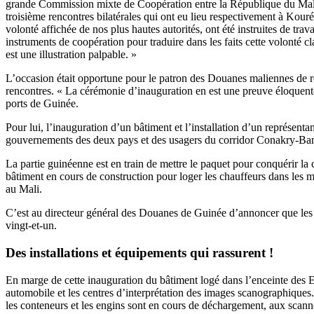
grande Commission mixte de Coopération entre la République du Mali e
troisième rencontres bilatérales qui ont eu lieu respectivement à Kou
volonté affichée de nos plus hautes autorités, ont été instruites de tra
instruments de coopération pour traduire dans les faits cette volonté
est une illustration palpable. »
L’occasion était opportune pour le patron des Douanes maliennes de r
rencontres. « La cérémonie d’inauguration en est une preuve éloquente » 
ports de Guinée.
Pour lui, l’inauguration d’un bâtiment et l’installation d’un représenta
gouvernements des deux pays et des usagers du corridor Conakry-Bamako
La partie guinéenne est en train de mettre le paquet pour conquérir la
bâtiment en cours de construction pour loger les chauffeurs dans les m
au Mali.
C’est au directeur général des Douanes de Guinée d’annoncer que les r
vingt-et-un.
Des installations et équipements qui rassurent !
En marge de cette inauguration du bâtiment logé dans l’enceinte des Ent
automobile et les centres d’interprétation des images scanographiques
les conteneurs et les engins sont en cours de déchargement, aux scanner