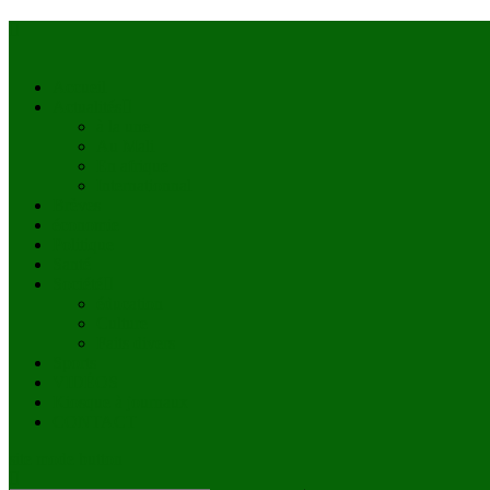
Accueil
Actualités
à la une
Au Mali
En afrique
Internationnal
Brèves
économie
Politique
Santé
Société
éducation
Culture
Faits divers
Sports
VIDÉOS
Kiosque à journaux
CONTACT
site mode button