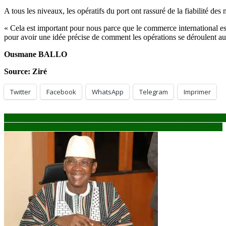
A tous les niveaux, les opératifs du port ont rassuré de la fiabilité de
« Cela est important pour nous parce que le commerce international est
pour avoir une idée précise de comment les opérations se déroulent au
Ousmane BALLO
Source: Ziré
Twitter
Facebook
WhatsApp
Telegram
Imprimer
Navigation
Assainissement de Diafaranako : l’ASFIA y injecte environ 3 millio
MINUSMA : l’Allemagne doit se conformer au nouveau mécanisme
de
l’article