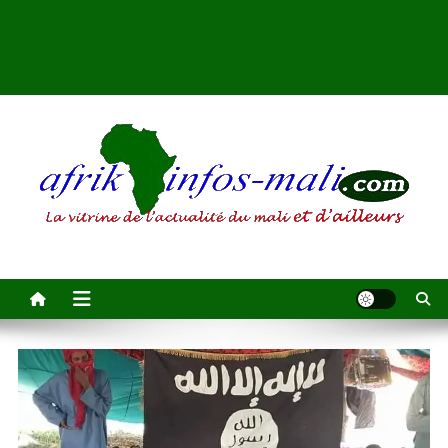
AFRIKINFOS MALI
La vitrine de l'actualité du Mali et d'ailleurs