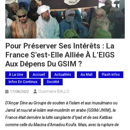
Pour Préserver Ses Intérêts : La
France S’est-Elle Alliée À L’EIGS
Aux Dépens Du GSIM ?
À La Une
Accueil
Actualités
Au Mali
Flash Infos
Infos En Continus
Société
Ousmane BALLO
17/08/2022
D’Ançar Dine au Groupe de soutien à l’islam et aux musulmans ou
Jamāʿat nuṣrat al-islām wal-muslimīn en arabe (GSIM/JNIM), la
France était dernière la lutte sanglante d’Iyad et de ses Katibas
comme celle du Macina d’Amadou Koufa. Mais, avec la rupture de