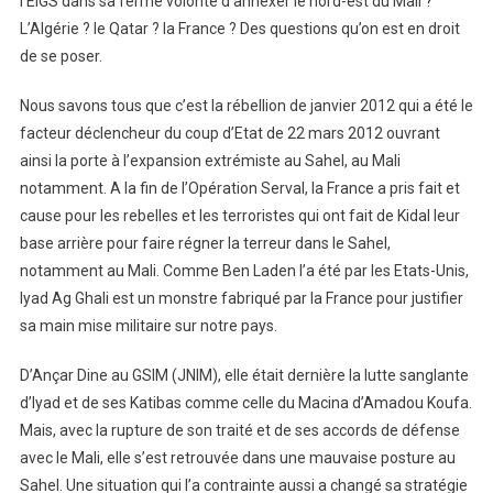
l’EIGS dans sa ferme volonté d’annexer le nord-est du Mali ?
L’Algérie ? le Qatar ? la France ? Des questions qu’on est en droit
de se poser.
Nous savons tous que c’est la rébellion de janvier 2012 qui a été le
facteur déclencheur du coup d’Etat de 22 mars 2012 ouvrant
ainsi la porte à l’expansion extrémiste au Sahel, au Mali
notamment. A la fin de l’Opération Serval, la France a pris fait et
cause pour les rebelles et les terroristes qui ont fait de Kidal leur
base arrière pour faire régner la terreur dans le Sahel,
notamment au Mali. Comme Ben Laden l’a été par les Etats-Unis,
Iyad Ag Ghali est un monstre fabriqué par la France pour justifier
sa main mise militaire sur notre pays.
D’Ançar Dine au GSIM (JNIM), elle était dernière la lutte sanglante
d’Iyad et de ses Katibas comme celle du Macina d’Amadou Koufa.
Mais, avec la rupture de son traité et de ses accords de défense
avec le Mali, elle s’est retrouvée dans une mauvaise posture au
Sahel. Une situation qui l’a contrainte aussi a changé sa stratégie