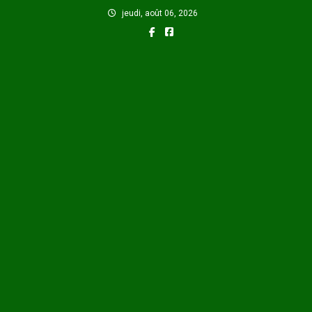
Skip
jeudi, août 06, 2026
to
content