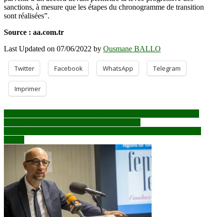
sanctions, à mesure que les étapes du chronogramme de transition
sont réalisées”.
Source : aa.com.tr
Last Updated on 07/06/2022 by
Ousmane BALLO
Twitter
Facebook
WhatsApp
Telegram
Imprimer
Navigation
Lutte contre le terrorisme : 2 soldats tués et plus de 40 terroristes
dont des chefs éliminés par l’armée malienne
de
Préservation de la biodiversité : quel avenir pour Sadiola après la
l’article
mine ?