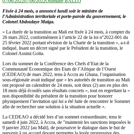
07/06/2022
07/06/2022
Ousmane BALLO
Fixée à 24 mois, a annoncé lundi soir le ministre de
l’Administration territoriale et porte-parole du gouvernement, le
Colonel Abdoulaye Maiga.
« La durée de la transition au Mali est fixée à 24 mois, à compter du
26 mars 2022, conformément à l’article 22 de la loi n°2022-001 du
25 février 2022 portant révision de la Charte de la transition », a-t-il
indiqué, lisant un décret signé par le Président de la transition, le
Colonel Assimi Goïta.
Lors du sommet de la Conférence des Chefs d’Etat de la
Communauté Economique des Etats de l’Afrique de l’Ouest
(CEDEAO) de mars 2022, tenu à Accra au Ghana, l’organisation
sous-régionale avait indiqué que « les autorités de transition au Mali
ont proposé un calendrier de 24 mois, soit deux (2) ans en plus des
18 mois déjà écoulés sans résultats concrets », tout en regrettant la «
non disponibilité du président de la transition pour honorer
physiquement l’invitation qui lui a été faite de rencontrer le Sommet
afin de rechercher une solution à la situation actuelle ».
La CEDEAO a décidé lors d’un sommet extraordinaire, tenu le
samedi 4 juin 2022, à Accra, de ”maintenir les sanctions imposées le
9 janvier 2022 [au Mali], de poursuivre le dialogue dans le but de
parvenir à un accord devant permettre la levée progressive des