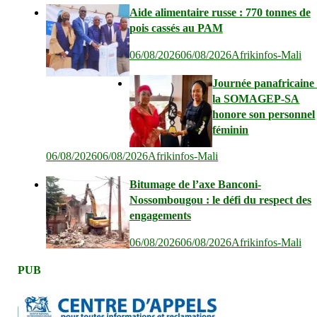
Aide alimentaire russe : 770 tonnes de
pois cassés au PAM
06/08/2026
06/08/2026
Afrikinfos-Mali
Journée panafricaine 
la SOMAGEP-SA
honore son personnel
féminin
06/08/2026
06/08/2026
Afrikinfos-Mali
Bitumage de l’axe Banconi-
Nossombougou : le défi du respect des
engagements
06/08/2026
06/08/2026
Afrikinfos-Mali
PUB