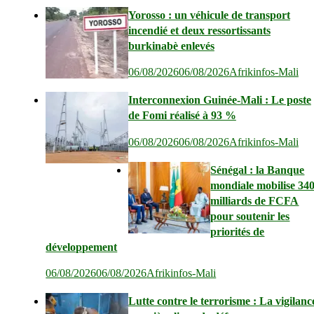
Yorosso : un véhicule de transport
incendié et deux ressortissants
burkinabè enlevés
06/08/2026
06/08/2026
Afrikinfos-Mali
Interconnexion Guinée-Mali : Le poste
de Fomi réalisé à 93 %
06/08/2026
06/08/2026
Afrikinfos-Mali
Sénégal : la Banque
mondiale mobilise 34
milliards de FCFA
pour soutenir les
priorités de
développement
06/08/2026
06/08/2026
Afrikinfos-Mali
Lutte contre le terrorisme : La vigilanc