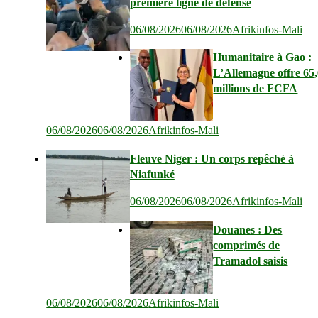
première ligne de défense
06/08/2026
06/08/2026
Afrikinfos-Mali
Humanitaire à Gao :
L’Allemagne offre 65
millions de FCFA
06/08/2026
06/08/2026
Afrikinfos-Mali
Fleuve Niger : Un corps repêché à
Niafunké
06/08/2026
06/08/2026
Afrikinfos-Mali
Douanes : Des
comprimés de
Tramadol saisis
06/08/2026
06/08/2026
Afrikinfos-Mali