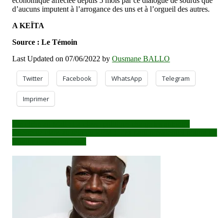
économique affectée depuis 5 mois par ce dialogue de sourds que
d’aucuns imputent à l’arrogance des uns et à l’orgueil des autres.
A KEÏTA
Source : Le Témoin
Last Updated on 07/06/2022 by
Ousmane BALLO
Twitter
Facebook
WhatsApp
Telegram
Imprimer
Navigation
Vie chère au Mali : La classe politique charge les autorités
Guerre de clans au sein du RPM : L’ex parti présidentiel pourra-t-il
de
renaitre de ses cendres ?
l’article