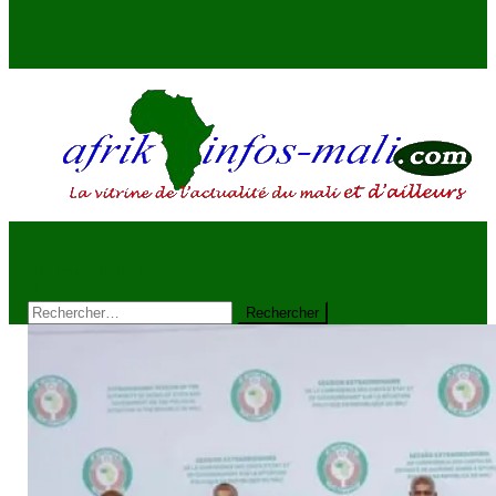
AFRIKINFOS MALI
La vitrine de l'actualité du Mali et d'ailleurs
site mode button
Rechercher :