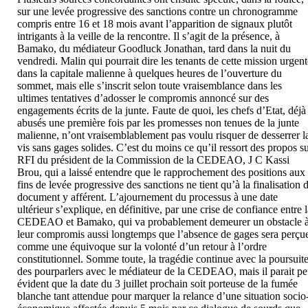
sur une levée progressive des sanctions contre un chronogramme
compris entre 16 et 18 mois avant l’apparition de signaux plutôt
intrigants à la veille de la rencontre. Il s’agit de la présence, à
Bamako, du médiateur Goodluck Jonathan, tard dans la nuit du
vendredi. Malin qui pourrait dire les tenants de cette mission urgen
dans la capitale malienne à quelques heures de l’ouverture du
sommet, mais elle s’inscrit selon toute vraisemblance dans les
ultimes tentatives d’adosser le compromis annoncé sur des
engagements écrits de la junte. Faute de quoi, les chefs d’Etat, déjà
abusés une première fois par les promesses non tenues de la junte
malienne, n’ont vraisemblablement pas voulu risquer de desserrer l
vis sans gages solides. C’est du moins ce qu’il ressort des propos s
RFI du président de la Commission de la CEDEAO, J C Kassi
Brou, qui a laissé entendre que le rapprochement des positions aux
fins de levée progressive des sanctions ne tient qu’à la finalisation 
document y afférent. L’ajournement du processus à une date
ultérieur s’explique, en définitive, par une crise de confiance entre 
CEDEAO et Bamako, qui va probablement demeurer un obstacle 
leur compromis aussi longtemps que l’absence de gages sera perçu
comme une équivoque sur la volonté d’un retour à l’ordre
constitutionnel. Somme toute, la tragédie continue avec la poursuit
des pourparlers avec le médiateur de la CEDEAO, mais il parait p
évident que la date du 3 juillet prochain soit porteuse de la fumée
blanche tant attendue pour marquer la relance d’une situation socio