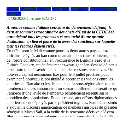
à la une
Actualités
Au Mali
En afrique
Flash infos
Infos en continu
Politique
07/06/2022
Ousmane BALLO
Annoncé comme l’ultime conclave du dénouement définitif, le
dernier sommet extraordinaire des chefs d’Etat de la CEDEAO
aura déjoué tous les pronostics et accouché d’une grande
désillusion, en lieu et place de la levée des sanctions sur laquelle
tous les regards étaient rivés.
En effet, pour le Mali comme pour les deux autres pays ouest-
africains relégués au ban communautaire pour cause d’interruption
de l’ordre constitutionnel, en l’occurrence le Burkina-Faso et la
Guinée Conakry, cet énième rendez-vous ghanéen s’est soldé par 
cruel statu quo, à savoir : le maintien des mesures restrictives. Un
nouveau cap est néanmoins fixé pour le 3 juillet prochain pour
examiner à nouveau la possibilité d’accorder les violons entre les
autorités de Bamako et les décideurs de la sous-région alors que de
nombreux indices annonçaient un scénario différent, ne serait-ce q
l’amorce d’une levée de l’embargo péniblement ressenti sur le
quotidien des populations. Et pour cause, aux efforts diplomatiques
laborieusement déployés par le président togolais, Faure Gnassimb
s’ajoutait le discours annonciateur de meilleurs auspices du préside
sénégalais Macki Sall, à la veille de la rencontre décisive d’Accra.
Plusieurs sources concordantes ont ensuite spéculé, dans la foulée,