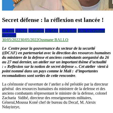
Secret défense : la réflexion est lancée !
à la une
Accueil
Actualités
Au Mali
Flash infos
Infos en continus
Politique
30/05/2022
30/05/2022
Ousmane BALLO
Le
Centre pour la gouvernance du secteur de la securité
((DCAF) en parternariat avec la direction des resources humaines
du ministere de la defense et anciens combatants
aorganisé du 26
au 27 mai dernier, un atelier sur un important thème d’actualité
: « Reflexion sur la notion de secret defense ». Cet atelier vient à
point nommé dans un pays comme le Mali : d’importantes
recomadations sont sorties de cette rencontre
.
La cérémonie d’ouverture de l’atelier a été présidée par la directeur
général des resources humaines du ministere de la defense et des
anciens combatants rérpresentant le ministre de la defense, colonel
Zacharia Sidibé, directeur des renseignements militaires,
Géneral,Moussa Koné chef de bureau du Decaf, M. Alexis
Ndayizeye,