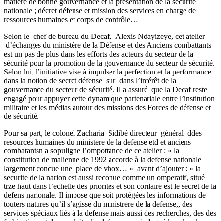
matière de bonne gouvernance et la présentation de la sécurité
nationale ; décret défense et mission des services en charge de
ressources humaines et corps de contrôle…
Selon le chef de bureau du Decaf, Alexis Ndayizeye, cet atelier
d’échanges du ministère de la Défense et des Anciens combattants
est un pas de plus dans les efforts des acteurs du secteur de la
sécurité pour la promotion de la gouvernance du secteur de sécurité.
Selon lui, l’initiative vise à impulser la perfection et la performance
dans la notion de secret défense sur dans l’intérêt de la
gouvernance du secteur de sécurité. Il a assuré que la Decaf reste
engagé pour appuyer cette dynamique partenariale entre l’institution
militaire et les médias autour des missions des Forces de défense et
de sécurité.
Pour sa part, le colonel Zacharia Sidibé directeur général ddes
resources humaines du ministere de la defense etd et anciens
combatantsn a sopuligne l’ompottance de ce atelier : « la
constitution de malienne de 1992 accorde à la defense nationale
largement concue une place de vhox… » avant d’ajouter : « la
securite de la narion est aussi reconue comme un omperatif, situé
trze haut dans l’echelle des priorites et son corilaire est le secret de la
defens narionale. Il impose que soit protégées les informations de
touters natures qu’il s’agisse du ministrere de la defense,, des
services spéciaux liés à la defense mais aussi des recherches, des des