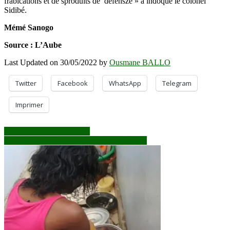
frabications et de sproduits de defensze » a indoqué le colonel
Sidibé.
Mémé Sanogo
Source : L’Aube
Last Updated on 30/05/2022 by
Ousmane BALLO
Twitter
Facebook
WhatsApp
Telegram
Imprimer
Navigation
L’insécurité persiste à Gao
Forum de Bamako : sortie ratée de l’imam !
de
l’article