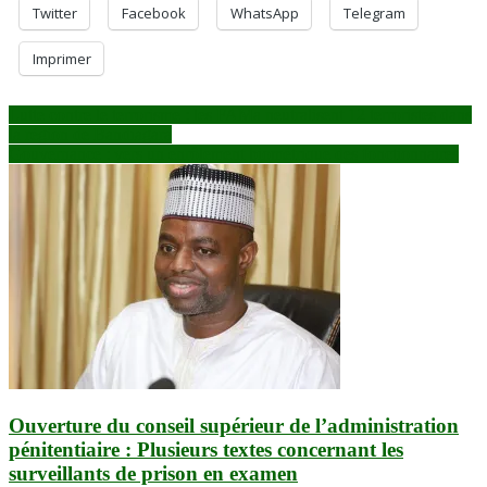
Twitter
Facebook
WhatsApp
Telegram
Imprimer
Navigation
Lutte contre le terrorisme : les FAMa neutralisent 12 terroristes dans
la région de Bandiagara
de
Gouvernance : vers un enrôlement biométrique des fonctionnaires
l’article
Ouverture du conseil supérieur de l’administration
pénitentiaire : Plusieurs textes concernant les
surveillants de prison en examen