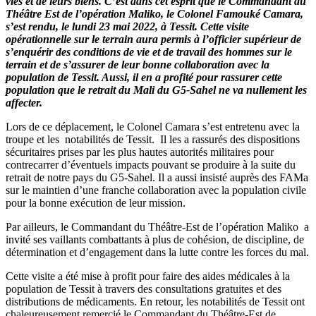
vies et de leurs biens. C’est dans cet esprit que le Commandant du
Théâtre Est de l’opération Maliko, le Colonel Famouké Camara,
s’est rendu, le lundi 23 mai 2022, à Tessit. Cette visite
opérationnelle sur le terrain aura permis à l’officier supérieur de
s’enquérir des conditions de vie et de travail des hommes sur le
terrain et de s’assurer de leur bonne collaboration avec la
population de Tessit. Aussi, il en a profité pour rassurer cette
population que le retrait du Mali du G5-Sahel ne va nullement les
affecter.
Lors de ce déplacement, le Colonel Camara s’est entretenu avec la
troupe et les notabilités de Tessit. Il les a rassurés des dispositions
sécuritaires prises par les plus hautes autorités militaires pour
contrecarrer d’éventuels impacts pouvant se produire à la suite du
retrait de notre pays du G5-Sahel. Il a aussi insisté auprès des FAMa
sur le maintien d’une franche collaboration avec la population civile
pour la bonne exécution de leur mission.
Par ailleurs, le Commandant du Théâtre-Est de l’opération Maliko a
invité ses vaillants combattants à plus de cohésion, de discipline, de
détermination et d’engagement dans la lutte contre les forces du mal.
Cette visite a été mise à profit pour faire des aides médicales à la
population de Tessit à travers des consultations gratuites et des
distributions de médicaments. En retour, les notabilités de Tessit ont
chaleureusement remercié le Commandant du Théâtre-Est de