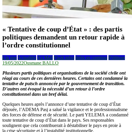
« Tentative de coup d’État » : des partis
politiques demandent un retour rapide à
l’ordre constitutionnel
à la une
Actualités
Au Mali
Flash infos
Infos en continus
Politique
19/05/2022
Ousmane BALLO
Plusieurs partis politiques et organisations de la société civile ont
réagi au cours de ces dernières heures. Certains ont condamné la
tentative de putsch annoncée par le gouvernement de transition.
D’autres ont évoqué la nécessité d’un retour à l’ordre
constitutionnel dans un bref délai.
Quelques heures après l’annonce d’une tentative de coup d’État
déjouée, l’ADEMA Pasj a salué la vigilance et le professionnalisme
des forces de défense et de sécurité. Le parti YELEMA a condamné
toute tentative de coup d’État dans le pays. Ses responsables
soulignent que cela contribuerait à déstabiliser le pays en proie à
la crise sécuritaire et à l’instabilité institutionnelle.