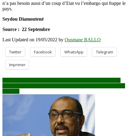
n’a pas besoin aussi d’un coup d’Etat vu l’embargo qui frappe le
pays.
Seydou Diamoutené
Source : 22 Septembre
Last Updated on 19/05/2022 by
Ousmane BALLO
Twitter
Facebook
WhatsApp
Telegram
Imprimer
Navigation
La crise génitale du nouveau-né : définition et conduite à tenir
Mise en œuvre de l’Accord d’Alger : la médiation internationale
de
s’engage
l’article