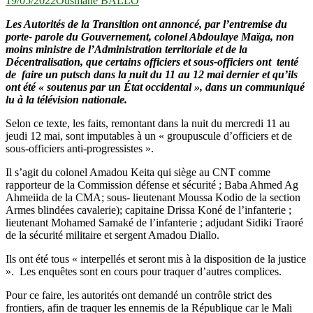
19/05/2022
Ousmane BALLO
Les Autorités de la Transition ont annoncé, par l’entremise du
porte- parole du Gouvernement, colonel Abdoulaye Maïga, non
moins ministre de l’Administration territoriale et de la
Décentralisation, que certains officiers et sous-officiers ont tenté
de faire un putsch dans la nuit du 11 au 12 mai dernier et qu’ils
ont été « soutenus par un État occidental », dans un communiqué
lu à la télévision nationale.
Selon ce texte, les faits, remontant dans la nuit du mercredi 11 au
jeudi 12 mai, sont imputables à un « groupuscule d’officiers et de
sous-officiers anti-progressistes ».
Il s’agit du colonel Amadou Keita qui siège au CNT comme
rapporteur de la Commission défense et sécurité ; Baba Ahmed Ag
Ahmeiida de la CMA; sous- lieutenant Moussa Kodio de la section
Armes blindées cavalerie); capitaine Drissa Koné de l’infanterie ;
lieutenant Mohamed Samaké de l’infanterie ; adjudant Sidiki Traoré
de la sécurité militaire et sergent Amadou Diallo.
Ils ont été tous « interpellés et seront mis à la disposition de la justice
». Les enquêtes sont en cours pour traquer d’autres complices.
Pour ce faire, les autorités ont demandé un contrôle strict des
frontiers, afin de traquer les ennemis de la République car le Mali