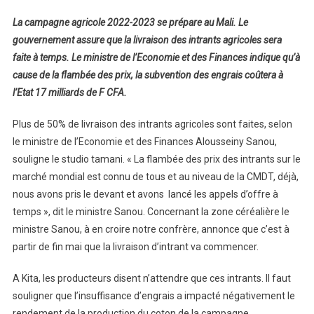
Fourniture
La campagne agricole 2022-2023 se prépare au Mali. Le
Des
gouvernement assure que la livraison des intrants agricoles sera
Intrants
faite à temps. Le ministre de l’Economie et des Finances indique qu’à
Pour
cause de la flambée des prix, la subvention des engrais coûtera à
La
Campagne
l’Etat 17 milliards de F CFA.
Agricole
2022-
Plus de 50% de livraison des intrants agricoles sont faites, selon
2023
le ministre de l’Economie et des Finances Alousseiny Sanou,
:
souligne le studio tamani. « La flambée des prix des intrants sur le
Des
marché mondial est connu de tous et au niveau de la CMDT, déjà,
Localités
nous avons pris le devant et avons lancé les appels d’offre à
S’inquiètent,
temps », dit le ministre Sanou. Concernant la zone céréalière le
Le
ministre Sanou, à en croire notre confrère, annonce que c’est à
Gouvernement
partir de fin mai que la livraison d’intrant va commencer.
Rassure
A Kita, les producteurs disent n’attendre que ces intrants. Il faut
souligner que l’insuffisance d’engrais a impacté négativement le
rendement de la production du coton de la campagne