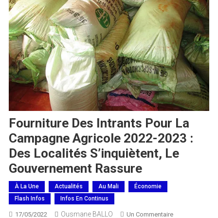
Fourniture Des Intrants Pour La
Campagne Agricole 2022-2023 :
Des Localités S’inquiètent, Le
Gouvernement Rassure
À La Une
Actualités
Au Mali
Économie
Flash Infos
Infos En Continus
Ousmane BALLO
Sur
17/05/2022
Un Commentaire