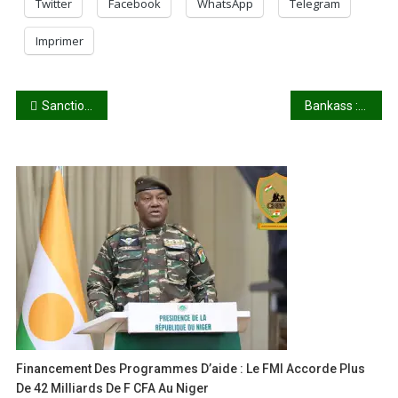
Twitter
Facebook
WhatsApp
Telegram
Imprimer
Navigation
Sanctions de la CEDEAO : Faure au four et au moulin pour trouver un accord
Bankass : pas d’eau dans les robinets depuis une semaine
de
l’article
Financement Des Programmes D’aide : Le FMI Accorde Plus
De 42 Milliards De F CFA Au Niger