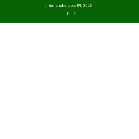
Skip
dimanche, août 09, 2026
to
content