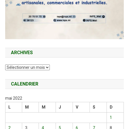
ARCHIVES
Archives
CALENDRIER
mai 2022
L
M
M
J
V
S
D
1
2
3
4
5
6
7
8