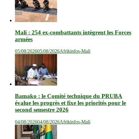
Mali : 254 ex-combattants intègrent les Forces
armées
05/08/2026
05/08/2026
Afrikinfos-Mali
Bamako : le Comité technique du PRUBA
évalue les progrès et fixe les priorités pour le
second semestre 2026
04/08/2026
04/08/2026
Afrikinfos-Mali