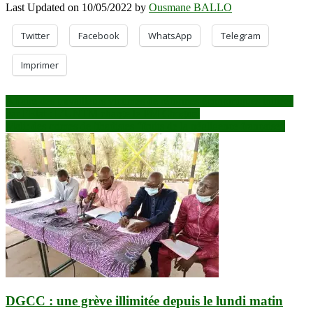
Last Updated on 10/05/2022 by
Ousmane BALLO
Twitter
Facebook
WhatsApp
Telegram
Imprimer
Navigation
Affaire des travailleurs victimes de réformes économiques initiées
par l’Etat : L’UNTM charge le PM Choguel
de
Mali: des crimes de jihadistes “fruits de la négligence française”
l’article
DGCC : une grève illimitée depuis le lundi matin