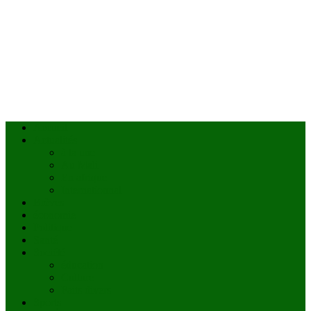
Accueil
Actualités
à la une
Au Mali
En afrique
Internationnal
Brèves
économie
Politique
Santé
Société
éducation
Culture
Faits divers
Sports