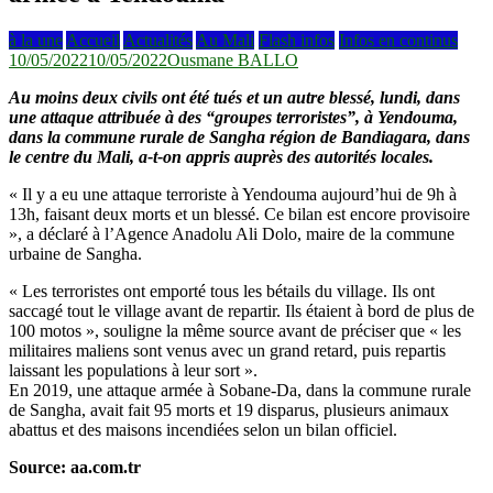
à la une
Accueil
Actualités
Au Mali
Flash infos
Infos en continus
10/05/2022
10/05/2022
Ousmane BALLO
Au moins deux civils ont été tués et un autre blessé, lundi, dans
une attaque attribuée à des “groupes terroristes”, à Yendouma,
dans la commune rurale de Sangha région de Bandiagara, dans
le centre du Mali, a-t-on appris auprès des autorités locales.
« Il y a eu une attaque terroriste à Yendouma aujourd’hui de 9h à
13h, faisant deux morts et un blessé. Ce bilan est encore provisoire
», a déclaré à l’Agence Anadolu Ali Dolo, maire de la commune
urbaine de Sangha.
« Les terroristes ont emporté tous les bétails du village. Ils ont
saccagé tout le village avant de repartir. Ils étaient à bord de plus de
100 motos », souligne la même source avant de préciser que « les
militaires maliens sont venus avec un grand retard, puis repartis
laissant les populations à leur sort ».
En 2019, une attaque armée à Sobane-Da, dans la commune rurale
de Sangha, avait fait 95 morts et 19 disparus, plusieurs animaux
abattus et des maisons incendiées selon un bilan officiel.
Source: aa.com.tr