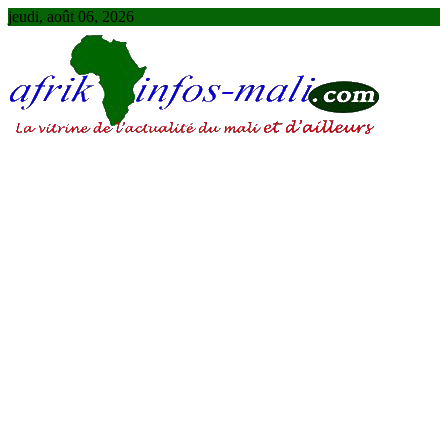
Skip
jeudi, août 06, 2026
to
content
AFRIKINFOS MALI
La vitrine de l'actualité du Mali et d'ailleurs