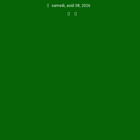
Skip
samedi, août 08, 2026
to
content