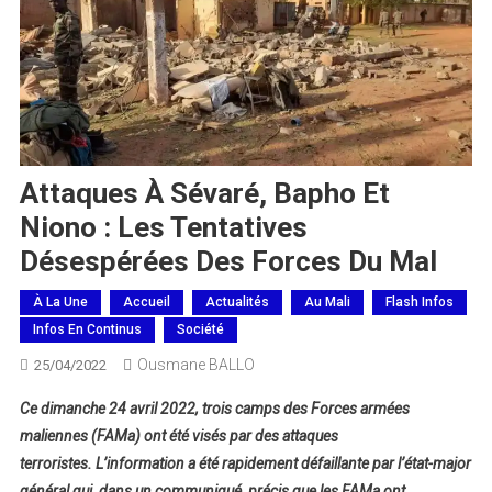
Attaques À Sévaré, Bapho Et
Niono : Les Tentatives
Désespérées Des Forces Du Mal
À La Une
Accueil
Actualités
Au Mali
Flash Infos
Infos En Continus
Société
Ousmane BALLO
25/04/2022
Ce dimanche 24 avril 2022, trois camps des Forces armées
maliennes (FAMa) ont été visés par des attaques
terroristes. L’information a été rapidement défaillante par l’état-major
général qui, dans un communiqué, précis que les FAMa ont