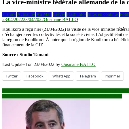
La vice-ministre fédérale allemande de la
à la une
Actualités
Au Mali
Brèves
Flash infos
Infos en continus
Polit
23/04/2022
23/04/2022
Ousmane BALLO
Koulikoro a reçu hier (21/04/2022) la visite de la vice-ministre fédé
d’échanger avec les collectivités et la société civile. L’objectif était
la région de Koulikoro. À noter que la région de Koulikoro a bénéficié
financement de la GIZ.
Source : Studio Tamani
Last Updated on 23/04/2022 by
Ousmane BALLO
Twitter
Facebook
WhatsApp
Telegram
Imprimer
Navigation
Choguel au CNT : la classe politique partagée entre « satisfaction » et
Plus de 5700 élèves de Kléla privés d’école à cause de l’insécurité
de
l’article