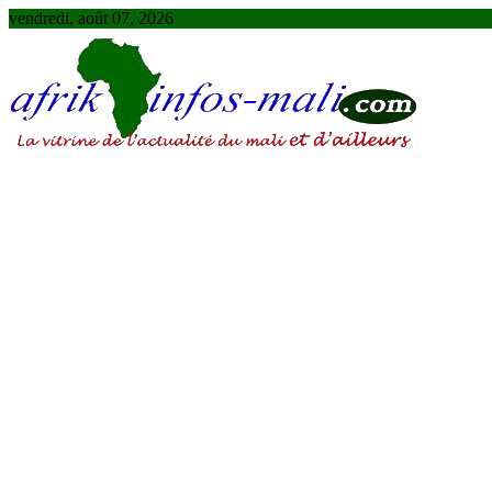
Skip
vendredi, août 07, 2026
to
content
AFRIKINFOS MALI
La vitrine de l'actualité du Mali et d'ailleurs