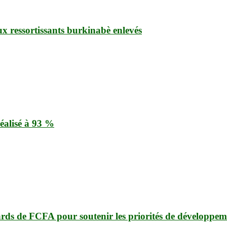
ux ressortissants burkinabè enlevés
éalisé à 93 %
ards de FCFA pour soutenir les priorités de développem