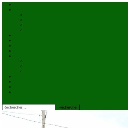
Accueil
Actualités
à la une
Au Mali
En afrique
Internationnal
Brèves
économie
Politique
Santé
Société
éducation
Culture
Faits divers
Sports
VIDÉOS
Kiosque à journaux
CONTACT
site mode button
Rechercher :